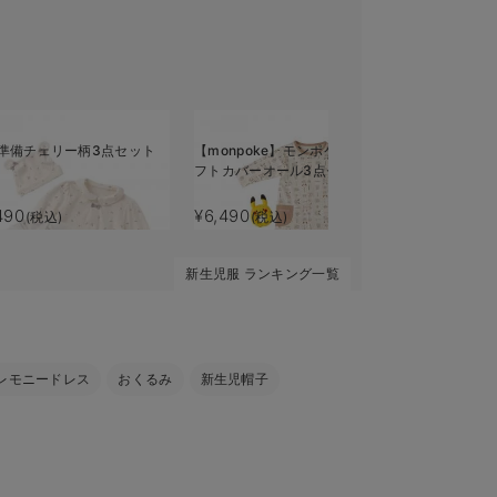
準備チェリー柄3点セット
【monpoke】モンポケベビーギ
【助産院監
フトカバーオール3点セット
ト
490
¥6,490
¥4,990
(税込)
(税込)
(税
新生児服 ランキング一覧
レモニードレス
おくるみ
新生児帽子