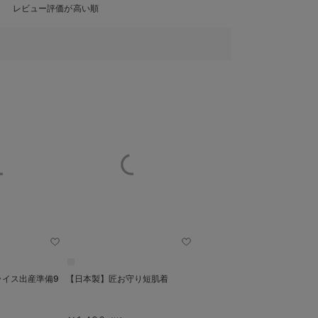
レビュー評価が高い順
ライス出産準備9
【日本製】匠お守り短肌着