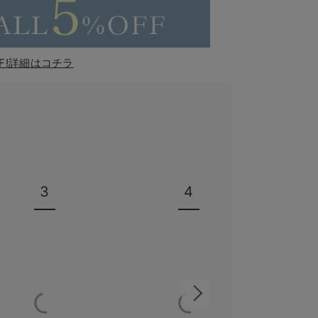
F!詳細はコチラ
3
4