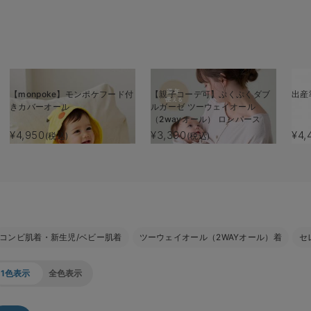
【monpoke】モンポケフード付
【親子コーデ可】ぷくぷくダブ
出産
きカバーオール
ルガーゼ ツーウェイオール
（2wayオール） ロンパース
¥4,950
¥3,390
¥4,
(税込)
(税込)
コンビ肌着・新生児/ベビー肌着
ツーウェイオール（2WAYオール）着
セ
1色表示
全色表示