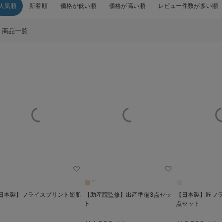
人気順
新着順
価格が低い順
価格が高い順
レビュー件数が多い順
商品一覧
日本製】フライスプリント短肌
【助産院監修】出産準備3点セッ
【日本製】匠フ
ト
点セット