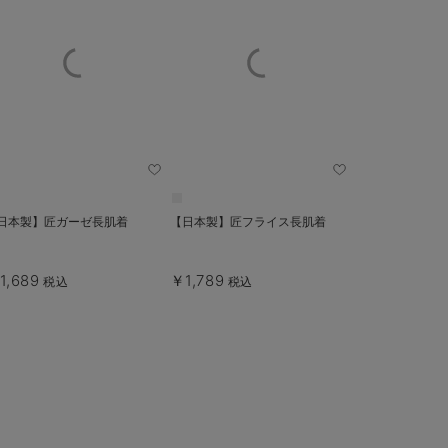
日本製】匠ガーゼ長肌着
【日本製】匠フライス長肌着
1,689
￥1,789
税込
税込