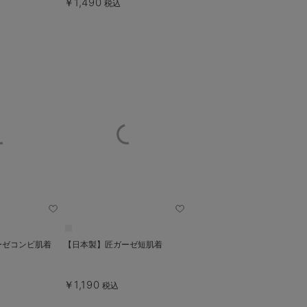
￥1,490
税込
ーゼコンビ肌着
【日本製】匠ガーゼ短肌着
￥1,190
税込