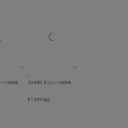
ムース短肌着
【日本製】匠スムース長肌着
￥1,889
税込