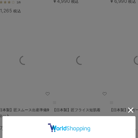
￥4,990
￥6,990
税込
税込
1件
1,265
税込
日本製】匠スムース出産準備9
【日本製】匠フライス短肌着
【日本製】匠ガ
セット
7,489
￥1,290
￥2,090
税込
税込
税込