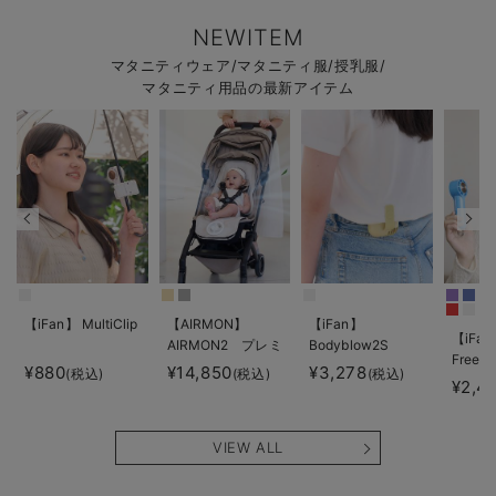
NEWITEM
マタニティウェア/マタニティ服/授乳服/
マタニティ用品の最新アイテム
【iFan】 MultiClip
【AIRMON】
【iFan】
【iFan
AIRMON2 プレミ
Bodyblow2S
Freeze
アム
¥880
¥14,850
¥3,278
(税込)
(税込)
(税込)
¥2,4
VIEW ALL