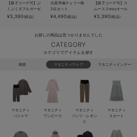
【親子コーデ可】ぷ
出産準備チェリー柄
【親子コーデ可】ス
ベビー リュック
erbaviva（エルバビーバ）
くぷくダブルガーゼ
3点セット
ムース２wayオール
ツーウェイオール
&帽子セット
¥3,390
¥4,490
¥3,390
(税込)
(税込)
(税込)
ベビー 小物
安心の日本製。先輩ママが買ってよかった！本当に必要な出産準備品
（2wayオール） ロ
ンパース
ハレの日に着るANGELIEBEのセレモニー
お探しの商品は見つかりませんでした
買って正解！高評価レビューアイテム
CATEGORY
カテゴリでアイテムを探す
冬に可愛いニットがお得！
雑貨
マタニティウェア
マタニティインナー
親子コーデ｜ママとベビーにおすすめ！
便利な育児家電
Gift Selection 出産祝い
ロンパースはいつからいつまで使う？選ぶポイントも解説！
マタニティ
マタニティ
マタニティ
マタニティ
パジャマ
ワンピース
パンツ・レギン
スカート
保育園・入園準備特集
ス
ファルスカ