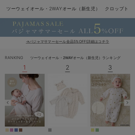
コンビ肌着・新生児/ベビー肌着
ベビー ワンピース
ベビー袴
ベビー ブランケット・タオルケット
子育て便利家電
抱っこ紐
夏のお役立ちベビーウェア
【アウトレット】トップス・授乳トップス
透け防止
再入荷｜アウター
トップス
【37周年祭セール】4
【〜10℃】3月中旬
涼しくて可愛い「ワン
デニム
きれいめトップス派
マタニティインナー
【オフィスカジュアル
パンツタイプ
【フォーマル】ボトム
【ベビー】半袖
2WAYオール
Aライン ・フレアワ
〜5,000円（税込）
綿混素材
赤ちゃんへ使うもの
【冬のあったか特集】
ツーウェイオール・2WAYオール（新生児） クロップト
ツーウェイオール・2WAYオール（新生児）
ベビー パンツ
おくるみ（新生児）
プレイマット・ベビー マット
ベビーケープ
シンカーパイル特集
【アウトレット】ボトムス
見えてもカワイイ
パンツ
レギンス
きれいめスカート派
ベビー
【フォーマル】トップ
【ベビー】グッズ
コンビ肌着
Iライン ・タイトシ
〜10,000円（税込）
腹巻・ひざ上パンツ
産後に使うグッズ
【冬のあったか特集】
ベビー ブルマ
ベビー 雑貨 小物
ベビーの動物なりきり特集
【アウトレット】パジャマ
コットン素材
スカート
オフィス
きれいめ美脚パンツ派
短肌着
快適ウェア10%OFF
ジャンパースカート/
10,001円（税込）〜
保温&リカバリー
【冬のあったか特集】
ベビー スカート
ベビー安全グッズ
ベビー 夏のお役立ちグッズ特集
【アウトレット】インナー
冷房対策
パジャマ
ツィード派
セット
ワーク・オフィス
女の子におススメのギ
レギンス・タイツ
→パジャマサマーセール全品5%OFF!詳細はコチラ
ベビートップス
ベビーおもちゃ
【素材別】ベビーロンパース特集
【アウトレット】ベビー
接触冷感素材
インナー
MAX55%OFF ブラッ
王道シンプル派
カジュアル
男の子におススメのギ
カップ付きインナー
RANKING
ツーウェイオール・2WAYオール（新生児）ランキング
ベビー アウター
メモリアルグッズ
袴ロンパース特集
Tシャツブラ
雑貨
セットアップ派
フォーマル / オケー
定番ギフト
あったか度◎
1
2
3
ベビー セットアップ
授乳・調乳・お食事
ブラトップ
ベビー
あったかアイテム｜ベ
もらって嬉しいギフト
裏起毛素材
スタイ・よだれかけ（新生児・ベビー）
哺乳瓶
親子セット
かわいくておもしろい
ベビー帽子（新生児・乳児）
赤ちゃん 洗剤・洗濯用品・お掃除
快適機能ウェア特集 トップス
何枚あっても嬉しいア
新生児スリーパー・ベビーパジャマ
赤ちゃん お風呂・ベビースキンケア
快適機能ウェア特集 ボトムス
長く使えるアイテム
おむつ関連グッズ
快適機能ウェア特集 パジャマ
ベビーシューズ・ファーストシューズ・ベビー靴下
お部屋映えアイテム