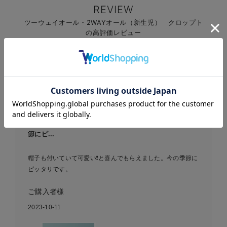
REVIEW
ツーウェイオール・2WAYオール（新生児） クロップト
の高評価レビュー
レビュー
4.54
37件
お気に入り商品を確認する
帽子も付いていて可愛い❗️と喜んでもらえました。今の季
節にピ...
帽子も付いていて可愛い❗️と喜んでもらえました。今の季節に
ピッタリです。
ご購入者様
2023-10-11