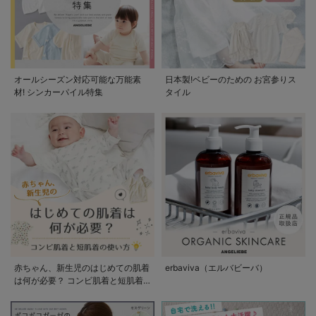
オールシーズン対応可能な万能素
日本製!ベビーのための お宮参りス
材! シンカーパイル特集
タイル
赤ちゃん、新生児のはじめての肌着
erbaviva（エルバビーバ）
は何が必要？ コンビ肌着と短肌着
の使い方