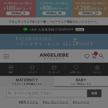
マタニティウェア&ベビー服・ベビーウェア通販のエンジェリーベ。
2026/NewArrival
送料495円(一部地域を除く) 7,700円以上で送料無料
LINE お友達登録で500円OFF
click
0
新作
カテゴリ
ランキング
お気に入り
ログイン
MATERNITY
BABY
戻る
戻る
戻る
戻る
戻る
戻る
戻る
戻る
戻る
戻る
戻る
戻る
戻る
戻る
戻る
戻る
戻る
戻る
戻る
戻る
戻る
戻る
戻る
戻る
戻る
戻る
戻る
戻る
戻る
戻る
戻る
カートに入れる
マタニティ & 授乳服はこちら
ベビー用品はこちら
新生児服全て
ベビー服全て
シーズンアイテム全て
ベビー・新生児 寝具全て
ベビー 雑貨全て
お出かけグッズ全て
ベビー｜季節の特集全て
アウトレット全て
特集全て
再入荷全て
送料無料アイテム全て
ブラキャミ おまとめ
【37周年祭セール】
気温差別オススメアイ
マタニティウェア お
こだわりの履き心地！
出産準備応援割全て
春のマタニティワンピ
Gift Selection 
冬の冷え対策インナー
入院準備の持ち物チェ
冬のあったか特集全て
閉じる
出産準備
ロンパース・カバーオール
甚平・浴衣
ベビーベッド・布団 （ベビー・新生児）
ベビーカー
猛暑からベビーを守るひんやりグッズ
【アウトレット】ワンピース
抗菌防臭加工
再入荷｜インナー
ベビーチェア（ハイローチェア）・ベビーラック
ワンピース
【37周年祭セール】2
【15℃】3月下旬～
動きやすく着回しでき
強撚スムース(コスパ
【おまとめ割】パジャ
カジュアル
ジャケット派
マタニティパジャマ
【オフィスカジュアル
レギンスタイプ
【フォーマル】ワンピ
【ベビー】長袖
ハンカチ
快適ウェア10%OFF
セットアップ・ レイ
〜3,000円（税込）
薄くてあったか
入院してすぐ使うグッ
【冬のあったか特集】
#新作アイテム
#セレモニードレス
#ロンパース