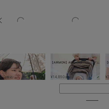
Fan】 MultiClip
【AIRMON】AIRMON2 プレミアム
【i
880
¥14,850
¥
(税込)
(税込)