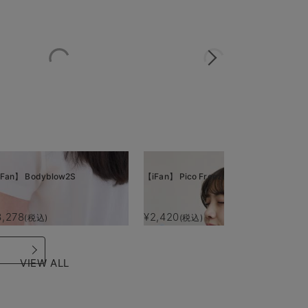
Fan】 Bodyblow2S
【iFan】 Pico Freeze
【i
3,278
¥2,420
¥
(税込)
(税込)
VIEW ALL