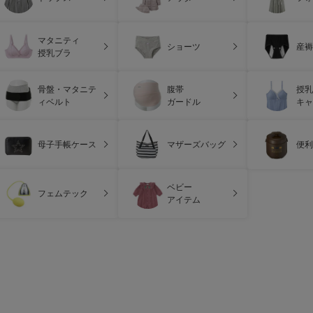
マタニティ
ショーツ
産褥
授乳ブラ
骨盤・マタニテ
腹帯
授乳
ィベルト
ガードル
キャ
母子手帳ケース
マザーズバッグ
便利
ベビー
フェムテック
アイテム