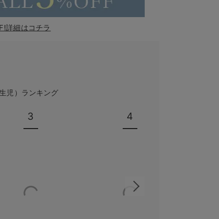
F!詳細はコチラ
新生児）ランキング
3
4