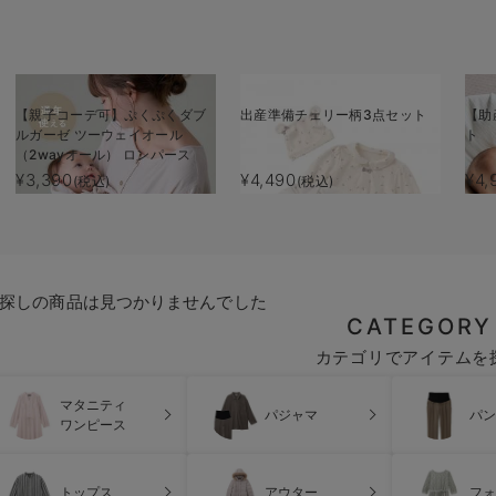
【親子コーデ可】ぷくぷくダブ
出産準備チェリー柄3点セット
【助
ルガーゼ ツーウェイオール
ト
（2wayオール） ロンパース
¥3,390
¥4,490
¥4,
(税込)
(税込)
探しの商品は見つかりませんでした
CATEGORY
カテゴリでアイテムを
マタニティ
パジャマ
パン
ワンピース
トップス
アウター
フォ