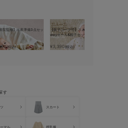
産院監修】出産準備3点セッ
【親子コーデ可】スムース２
wayオール&帽子セット
990
¥3,390
(税込)
(税込)
探す
ツ
スカート
ーマル
授乳服