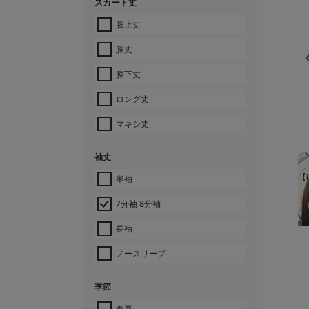
スカート丈
膝上丈
膝丈
膝下丈
ロング丈
マキシ丈
袖丈
【i
半袖
7分袖 8分袖
¥
長袖
ノースリーブ
季節
春夏