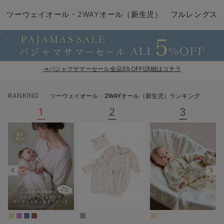
コンビ肌着・新生児/ベビー肌着
ベビー ワンピース
ベビー袴
ベビー ブランケット・タオルケット
子育て便利家電
抱っこ紐
夏のお役立ちベビーウェア
【アウトレット】トップス・授乳トップス
透け防止
再入荷｜アウター
トップス
【37周年祭セール】4
【〜10℃】3月中旬
涼しくて可愛い「ワン
デニム
きれいめトップス派
マタニティインナー
【オフィスカジュアル
パンツタイプ
【フォーマル】ボトム
【ベビー】半袖
2WAYオール
Aライン ・フレアワ
〜5,000円（税込）
綿混素材
赤ちゃんへ使うもの
【冬のあったか特集】
ツーウェイオール・2WAYオール（新生児） フルレングス
ツーウェイオール・2WAYオール（新生児）
ベビー パンツ
おくるみ（新生児）
プレイマット・ベビー マット
ベビーケープ
シンカーパイル特集
【アウトレット】ボトムス
見えてもカワイイ
パンツ
レギンス
きれいめスカート派
ベビー
【フォーマル】トップ
【ベビー】グッズ
コンビ肌着
Iライン ・タイトシ
〜10,000円（税込）
腹巻・ひざ上パンツ
産後に使うグッズ
【冬のあったか特集】
ベビー ブルマ
ベビー 雑貨 小物
ベビーの動物なりきり特集
【アウトレット】パジャマ
コットン素材
スカート
オフィス
きれいめ美脚パンツ派
短肌着
快適ウェア10%OFF
ジャンパースカート/
10,001円（税込）〜
保温&リカバリー
【冬のあったか特集】
ベビー スカート
ベビー安全グッズ
ベビー 夏のお役立ちグッズ特集
【アウトレット】インナー
冷房対策
パジャマ
ツィード派
セット
ワーク・オフィス
女の子におススメのギ
レギンス・タイツ
→パジャマサマーセール全品5%OFF!詳細はコチラ
ベビートップス
ベビーおもちゃ
【素材別】ベビーロンパース特集
【アウトレット】ベビー
接触冷感素材
インナー
MAX55%OFF ブラッ
王道シンプル派
カジュアル
男の子におススメのギ
カップ付きインナー
RANKING
ツーウェイオール・2WAYオール（新生児）ランキング
ベビー アウター
メモリアルグッズ
袴ロンパース特集
Tシャツブラ
雑貨
セットアップ派
フォーマル / オケー
定番ギフト
あったか度◎
1
2
3
ベビー セットアップ
授乳・調乳・お食事
ブラトップ
ベビー
あったかアイテム｜ベ
もらって嬉しいギフト
裏起毛素材
スタイ・よだれかけ（新生児・ベビー）
哺乳瓶
親子セット
かわいくておもしろい
ベビー帽子（新生児・乳児）
赤ちゃん 洗剤・洗濯用品・お掃除
快適機能ウェア特集 トップス
何枚あっても嬉しいア
新生児スリーパー・ベビーパジャマ
赤ちゃん お風呂・ベビースキンケア
快適機能ウェア特集 ボトムス
長く使えるアイテム
おむつ関連グッズ
快適機能ウェア特集 パジャマ
ベビーシューズ・ファーストシューズ・ベビー靴下
お部屋映えアイテム