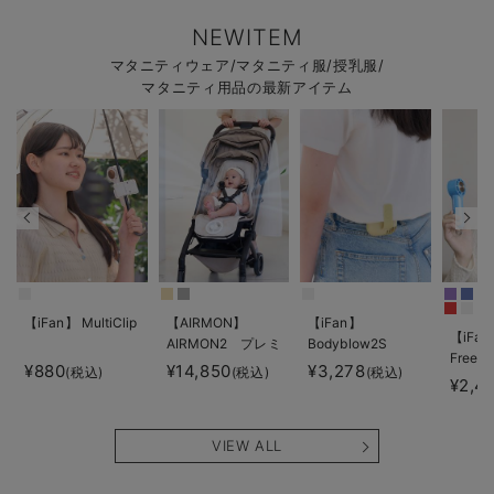
NEWITEM
マタニティウェア/マタニティ服/授乳服/
マタニティ用品の最新アイテム
【iFan】 MultiClip
【AIRMON】
【iFan】
【iFan
AIRMON2 プレミ
Bodyblow2S
Freeze
アム
¥880
¥14,850
¥3,278
(税込)
(税込)
(税込)
¥2,4
VIEW ALL