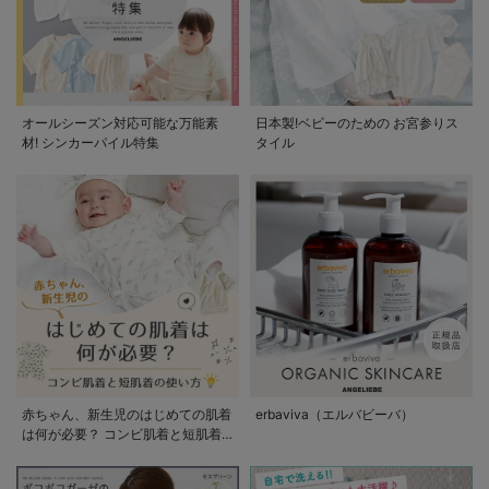
オールシーズン対応可能な万能素
日本製!ベビーのための お宮参りス
材! シンカーパイル特集
タイル
赤ちゃん、新生児のはじめての肌着
erbaviva（エルバビーバ）
は何が必要？ コンビ肌着と短肌着
の使い方