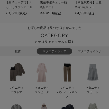
【親子コーデ可】ぷ
出産準備チェリー柄
【助産院監修】出産
ベビー リュック
erbaviva（エルバビーバ）
くぷくダブルガーゼ
3点セット
準備3点セット
ツーウェイオール
¥3,390
¥4,490
¥4,990
(税込)
(税込)
(税込)
ベビー 小物
安心の日本製。先輩ママが買ってよかった！本当に必要な出産準備品
（2wayオール） ロ
ンパース
ハレの日に着るANGELIEBEのセレモニー
お探しの商品は見つかりませんでした
買って正解！高評価レビューアイテム
CATEGORY
カテゴリでアイテムを探す
冬に可愛いニットがお得！
雑貨
マタニティウェア
マタニティインナー
親子コーデ｜ママとベビーにおすすめ！
便利な育児家電
Gift Selection 出産祝い
ロンパースはいつからいつまで使う？選ぶポイントも解説！
マタニティ
マタニティ
マタニティ
マタニティ
パジャマ
ワンピース
パンツ・レギン
スカート
保育園・入園準備特集
ス
ファルスカ