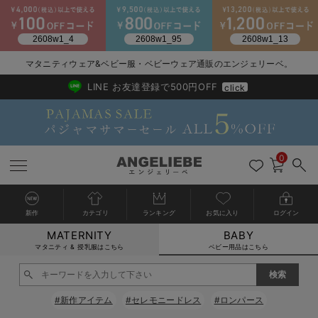
2026/NewArrival
送料495円(一部地域を除く) 7,700円以上で送料無料
マタニティウェア&ベビー服・ベビーウェア通販のエンジェリーベ。
LINE お友達登録で500円OFF
click
0
新作
カテゴリ
ランキング
お気に入り
ログイン
MATERNITY
BABY
戻る
戻る
戻る
戻る
戻る
戻る
戻る
戻る
戻る
戻る
戻る
戻る
戻る
戻る
戻る
戻る
戻る
戻る
戻る
戻る
戻る
戻る
戻る
戻る
戻る
戻る
戻る
戻る
戻る
戻る
戻る
カートに入れる
マタニティ & 授乳服はこちら
ベビー用品はこちら
新生児服全て
ベビー服全て
シーズンアイテム全て
ベビー・新生児 寝具全て
ベビー 雑貨全て
お出かけグッズ全て
ベビー｜季節の特集全て
アウトレット全て
特集全て
再入荷全て
送料無料アイテム全て
ブラキャミ おまとめ
【37周年祭セール】
気温差別オススメアイ
マタニティウェア お
こだわりの履き心地！
出産準備応援割全て
春のマタニティワンピ
Gift Selection 
冬の冷え対策インナー
入院準備の持ち物チェ
冬のあったか特集全て
閉じる
出産準備
ロンパース・カバーオール
甚平・浴衣
ベビーベッド・布団 （ベビー・新生児）
ベビーカー
猛暑からベビーを守るひんやりグッズ
【アウトレット】ワンピース
抗菌防臭加工
再入荷｜インナー
ベビーチェア（ハイローチェア）・ベビーラック
ワンピース
【37周年祭セール】2
【15℃】3月下旬～
動きやすく着回しでき
強撚スムース(コスパ
【おまとめ割】パジャ
カジュアル
ジャケット派
マタニティパジャマ
【オフィスカジュアル
レギンスタイプ
【フォーマル】ワンピ
【ベビー】長袖
ハンカチ
快適ウェア10%OFF
セットアップ・ レイ
〜3,000円（税込）
薄くてあったか
入院してすぐ使うグッ
【冬のあったか特集】
#新作アイテム
#セレモニードレス
#ロンパース