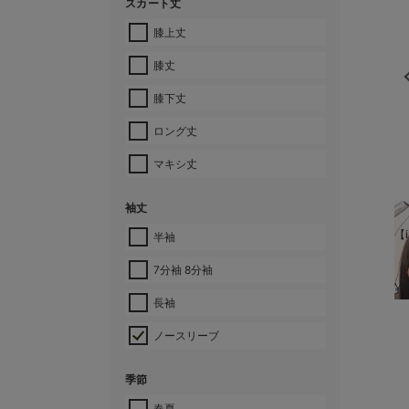
スカート丈
膝上丈
膝丈
膝下丈
ロング丈
マキシ丈
袖丈
【i
半袖
7分袖 8分袖
¥
長袖
ノースリーブ
季節
春夏