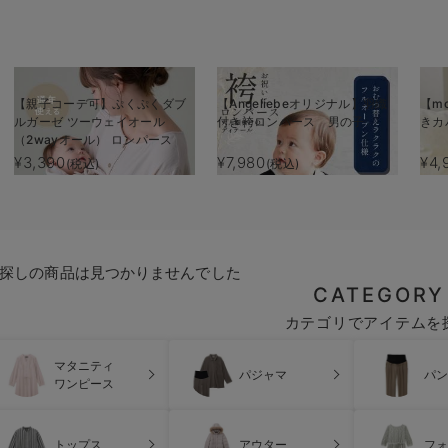
【親子コーデ可】ぷくぷくダブ
【Angeliebeオリジナル】羽織
【m
ルガーゼ ツーウェイオール
付き袴ロンパース 男の子
きカ
（2wayオール） ロンパース
¥3,390
¥7,980
¥4,
(税込)
(税込)
探しの商品は見つかりませんでした
CATEGORY
カテゴリでアイテムを
マタニティ
パジャマ
パン
ワンピース
トップス
アウター
フォ