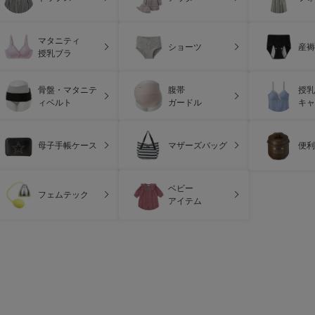
マタニティ
ショーツ
産褥
授乳ブラ
骨盤・マタニテ
腹帯
授乳
ィベルト
ガードル
キャ
母子手帳ケース
マザーズバッグ
便利
ベビー
フェムテック
アイテム