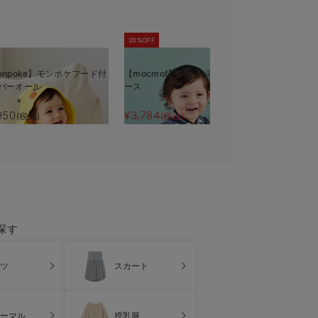
20%OFF
20%OFF
onpoke】モンポケフード付
【mocmof】帯付き 浴衣ロンパ
【mocmo
バーオール
ース
ロンパース
950
¥3,784
¥2,904
(税込)
(税込)
(税
探す
ツ
スカート
ーマル
授乳服