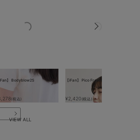
Fan】 Bodyblow2S
【iFan】 Pico Freeze
【i
3,278
¥2,420
¥
(税込)
(税込)
VIEW ALL