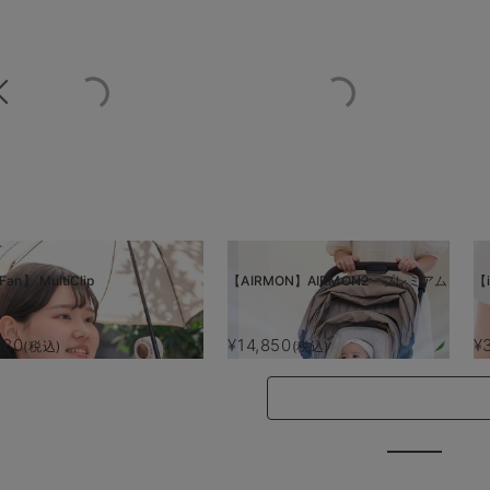
Fan】 MultiClip
【AIRMON】AIRMON2 プレミアム
【i
880
¥14,850
¥
(税込)
(税込)