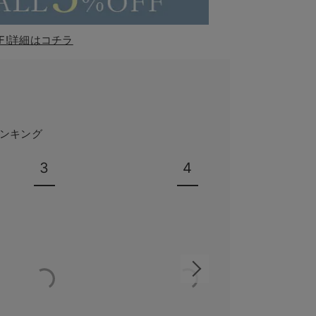
F!詳細はコチラ
ンキング
3
4