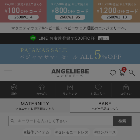
2026/NewArrival
送料495円(一部地域を除く) 7,700円以上で送料無料
マタニティウェア&ベビー服・ベビーウェア通販のエンジェリーベ。
LINE お友達登録で500円OFF
click
0
新作
カテゴリ
ランキング
お気に入り
ログイン
MATERNITY
BABY
戻る
戻る
戻る
戻る
戻る
戻る
戻る
戻る
戻る
戻る
戻る
戻る
戻る
戻る
戻る
戻る
戻る
戻る
戻る
戻る
戻る
戻る
戻る
戻る
戻る
戻る
戻る
戻る
戻る
戻る
戻る
カートに入れる
マタニティ & 授乳服はこちら
ベビー用品はこちら
新生児服全て
ベビー服全て
シーズンアイテム全て
ベビー・新生児 寝具全て
ベビー 雑貨全て
お出かけグッズ全て
ベビー｜季節の特集全て
アウトレット全て
特集全て
再入荷全て
送料無料アイテム全て
ブラキャミ おまとめ
【37周年祭セール】
気温差別オススメアイ
マタニティウェア お
こだわりの履き心地！
出産準備応援割全て
春のマタニティワンピ
Gift Selection 
冬の冷え対策インナー
入院準備の持ち物チェ
冬のあったか特集全て
閉じる
出産準備
ロンパース・カバーオール
甚平・浴衣
ベビーベッド・布団 （ベビー・新生児）
ベビーカー
猛暑からベビーを守るひんやりグッズ
【アウトレット】ワンピース
抗菌防臭加工
再入荷｜インナー
ベビーチェア（ハイローチェア）・ベビーラック
ワンピース
【37周年祭セール】2
【15℃】3月下旬～
動きやすく着回しでき
強撚スムース(コスパ
【おまとめ割】パジャ
カジュアル
ジャケット派
マタニティパジャマ
【オフィスカジュアル
レギンスタイプ
【フォーマル】ワンピ
【ベビー】長袖
ハンカチ
快適ウェア10%OFF
セットアップ・ レイ
〜3,000円（税込）
薄くてあったか
入院してすぐ使うグッ
【冬のあったか特集】
#新作アイテム
#セレモニードレス
#ロンパース