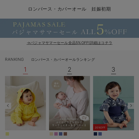
コンビ肌着・新生児/ベビー肌着
ベビー ワンピース
ベビー袴
ベビー ブランケット・タオルケット
子育て便利家電
抱っこ紐
夏のお役立ちベビーウェア
【アウトレット】トップス・授乳トップス
透け防止
再入荷｜アウター
トップス
【37周年祭セール】4
【〜10℃】3月中旬
涼しくて可愛い「ワン
デニム
きれいめトップス派
マタニティインナー
【オフィスカジュアル
パンツタイプ
【フォーマル】ボトム
【ベビー】半袖
2WAYオール
Aライン ・フレアワ
〜5,000円（税込）
綿混素材
赤ちゃんへ使うもの
【冬のあったか特集】
ロンパース・カバーオール 妊娠初期
ツーウェイオール・2WAYオール（新生児）
ベビー パンツ
おくるみ（新生児）
プレイマット・ベビー マット
ベビーケープ
シンカーパイル特集
【アウトレット】ボトムス
見えてもカワイイ
パンツ
レギンス
きれいめスカート派
ベビー
【フォーマル】トップ
【ベビー】グッズ
コンビ肌着
Iライン ・タイトシ
〜10,000円（税込）
腹巻・ひざ上パンツ
産後に使うグッズ
【冬のあったか特集】
ベビー ブルマ
ベビー 雑貨 小物
ベビーの動物なりきり特集
【アウトレット】パジャマ
コットン素材
スカート
オフィス
きれいめ美脚パンツ派
短肌着
快適ウェア10%OFF
ジャンパースカート/
10,001円（税込）〜
保温&リカバリー
【冬のあったか特集】
ベビー スカート
ベビー安全グッズ
ベビー 夏のお役立ちグッズ特集
【アウトレット】インナー
冷房対策
パジャマ
ツィード派
セット
ワーク・オフィス
女の子におススメのギ
レギンス・タイツ
→パジャマサマーセール全品5%OFF!詳細はコチラ
ベビートップス
ベビーおもちゃ
【素材別】ベビーロンパース特集
【アウトレット】ベビー
接触冷感素材
インナー
MAX55%OFF ブラッ
王道シンプル派
カジュアル
男の子におススメのギ
カップ付きインナー
RANKING
ロンパース・カバーオールランキング
ベビー アウター
メモリアルグッズ
袴ロンパース特集
Tシャツブラ
雑貨
セットアップ派
フォーマル / オケー
定番ギフト
あったか度◎
1
2
3
ベビー セットアップ
授乳・調乳・お食事
ブラトップ
ベビー
あったかアイテム｜ベ
もらって嬉しいギフト
裏起毛素材
スタイ・よだれかけ（新生児・ベビー）
哺乳瓶
親子セット
かわいくておもしろい
ベビー帽子（新生児・乳児）
赤ちゃん 洗剤・洗濯用品・お掃除
快適機能ウェア特集 トップス
何枚あっても嬉しいア
新生児スリーパー・ベビーパジャマ
赤ちゃん お風呂・ベビースキンケア
快適機能ウェア特集 ボトムス
長く使えるアイテム
20%OFF
おむつ関連グッズ
快適機能ウェア特集 パジャマ
ベビーシューズ・ファーストシューズ・ベビー靴下
お部屋映えアイテム