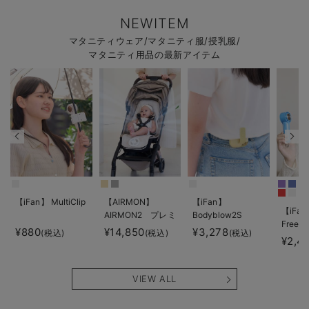
NEWITEM
マタニティウェア/マタニティ服/授乳服/
マタニティ用品の最新アイテム
【iFan】 MultiClip
【AIRMON】
【iFan】
【iFan
AIRMON2 プレミ
Bodyblow2S
Freeze
アム
¥880
¥14,850
¥3,278
(税込)
(税込)
(税込)
¥2,4
VIEW ALL