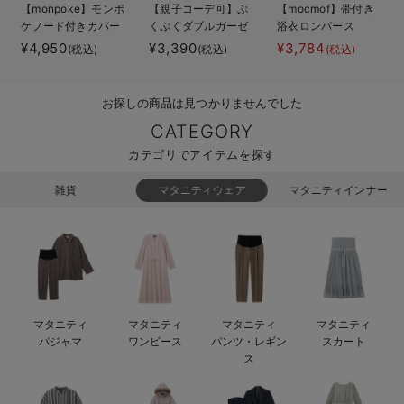
【monpoke】モンポ
【親子コーデ可】ぷ
【mocmof】帯付き
ベビー リュック
erbaviva（エルバビーバ）
ケフード付きカバー
くぷくダブルガーゼ
浴衣ロンパース
オール
ツーウェイオール
¥4,950
¥3,390
¥3,784
(税込)
(税込)
(税込)
ベビー 小物
安心の日本製。先輩ママが買ってよかった！本当に必要な出産準備品
（2wayオール） ロ
ンパース
ハレの日に着るANGELIEBEのセレモニー
お探しの商品は見つかりませんでした
買って正解！高評価レビューアイテム
CATEGORY
カテゴリでアイテムを探す
冬に可愛いニットがお得！
雑貨
マタニティウェア
マタニティインナー
親子コーデ｜ママとベビーにおすすめ！
便利な育児家電
Gift Selection 出産祝い
ロンパースはいつからいつまで使う？選ぶポイントも解説！
マタニティ
マタニティ
マタニティ
マタニティ
パジャマ
ワンピース
パンツ・レギン
スカート
保育園・入園準備特集
ス
ファルスカ