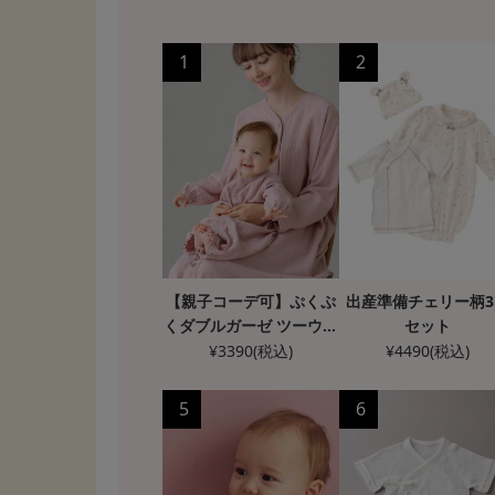
1
2
【親子コーデ可】ぷくぷ
出産準備チェリー柄3
くダブルガーゼ ツーウェ
セット
イオール（2wayオー
¥
3390
(税込)
¥
4490
(税込)
ル） ロンパース
5
6