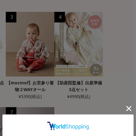
3
4
点
【mocmof】お宮参り着
【助産院監修】出産準備
物２WAYオール
3点セット
¥
5390
(税込)
¥
4990
(税込)
7