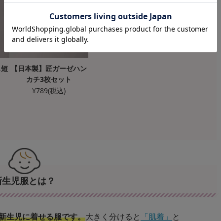
ス短
【日本製】匠ガーゼハン
カチ3枚セット
¥
789
(税込)
新生児服とは？
り新生児に着せる服です。
大きく分けると
「肌着」
と