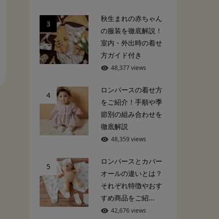
秋生まれの赤ちゃん
3
の服装を徹底解説！
室内・外出時の着せ
方ガイド付き
48,377 views
ロンパースの着せ方
4
をご紹介！手順や季
節別の組み合わせを
徹底解説
48,359 views
ロンパースとカバー
5
オールの違いとは？
それぞれ特徴やおす
すめ商品をご紹...
42,676 views