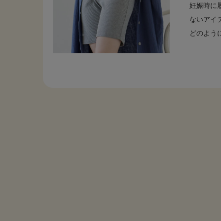
妊娠時に
ないアイ
どのように.