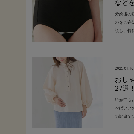
など
分娩後の
のをご存
説し、特に.
2025.01.10
おし
27
妊娠中も
べばいい
の記事では.