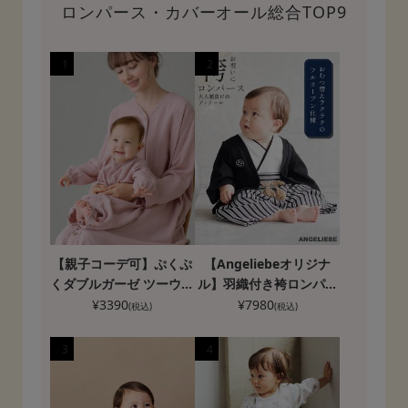
ロンパース・カバーオール総合TOP9
1
2
【親子コーデ可】ぷくぷ
【Angeliebeオリジナ
くダブルガーゼ ツーウェ
ル】羽織付き袴ロンパー
イオール（2wayオー
ス 男の子
¥
3390
¥
7980
(税込)
(税込)
ル） ロンパース
3
4