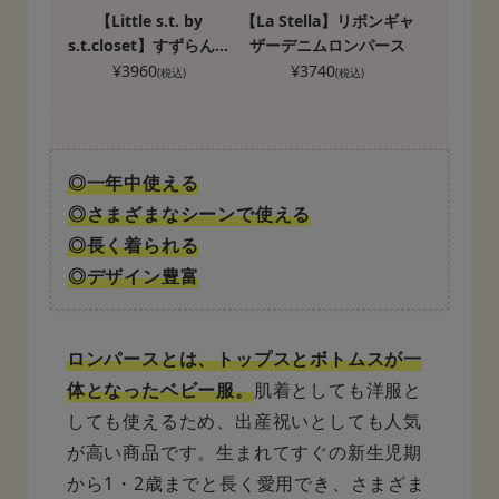
【Little s.t. by
【La Stella】リボンギャ
s.t.closet】すずらん刺
ザーデニムロンパース
繍カバーオール
¥
3960
¥
3740
(税込)
(税込)
◎一年中使える
◎さまざまなシーンで使える
◎長く着られる
◎デザイン豊富
ロンパースとは、トップスとボトムスが一
体となったベビー服。
肌着としても洋服と
しても使えるため、出産祝いとしても人気
が高い商品です。生まれてすぐの新生児期
から1・2歳までと長く愛用でき、さまざま