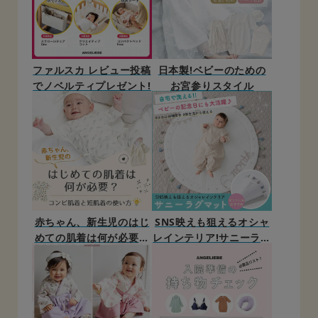
ファルスカ レビュー投稿
日本製!ベビーのための
でノベルティプレゼント!
お宮参りスタイル
赤ちゃん、新生児のはじ
SNS映えも狙えるオシャ
めての肌着は何が必要？
レインテリア!サニーラグ
コンビ肌着と短肌着の使
マット
い方