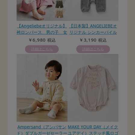
【Angeliebeオリジナル】
【日本製】ANGELIEBEオ
袴ロンパース 男の子 女
リジナル シンカーパイル
の子
ロンパース
￥6,980
￥3,190
税込
税込
詳細はこちら
詳細はこちら
Ampersand（アンパサン
MAKE YOUR DAY（メイク
ド）ダブルガーゼセーラー
ユアデイ）ステッチ風ロゴ