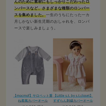
んのために素材にもしっかりこだわったロ
ンパースなど、さまざまな種類のロンパー
スを集めました。
一生のうちにたった一カ
月しかない新生児期のおしゃれを、ロンパ
ースで楽しみましょう。
【mocmof】サロペット重
【Little s.t. by s.t.closet】
ね着風カバーオール
すずらん刺繍カバーオール