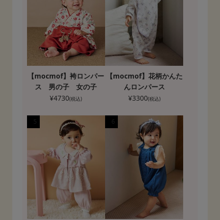
【mocmof】袴ロンパー
【mocmof】花柄かんた
ス 男の子 女の子
んロンパース
¥
4730
¥
3300
(税込)
(税込)
5
6