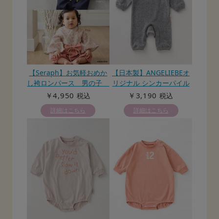
【Seraph】お気軽おめか
【日本製】ANGELIEBEオ
し袴ロンパース 男の子
リジナル シンカーパイル
女の子
ロンパース
￥4,950
￥3,190
税込
税込
詳細はこちら
詳細はこちら