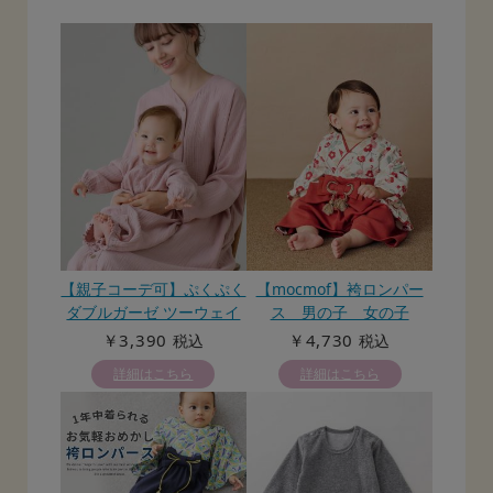
【親子コーデ可】ぷくぷく
【mocmof】袴ロンパー
ダブルガーゼ ツーウェイ
ス 男の子 女の子
オール（2wayオール） ロ
￥3,390
￥4,730
税込
税込
ンパース
詳細はこちら
詳細はこちら