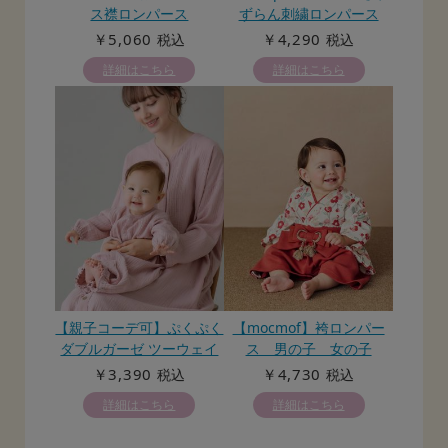
ス襟ロンパース
ずらん刺繍ロンパース
￥5,060
￥4,290
税込
税込
詳細はこちら
詳細はこちら
【親子コーデ可】ぷくぷく
【mocmof】袴ロンパー
ダブルガーゼ ツーウェイ
ス 男の子 女の子
オール（2wayオール） ロ
￥3,390
￥4,730
税込
税込
ンパース
詳細はこちら
詳細はこちら