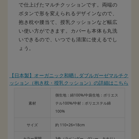
で仕上げたマルチクッションです。両端の
ボタンで形を変えられるデザインなので、
抱き枕や腰当て、授乳クッションなど幅広
い使い方ができます。カバーも本体も丸洗
いできるので、いつでも清潔に使えるでし
ょう。
【日本製】オーガニック和晒しダブルガーゼマルチク
ッション（抱き枕・授乳クッション）の詳細はこちら
側生地：綿100%/中袋生地：ポリエス
素材
テル100%/中材：ポリエステル綿
100%
サイズ
約 110×26×18cm
カラー展開
3色（ラベンダー、グレー、キナリ）