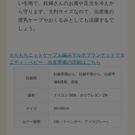
い生地で、妊婦さんのお腹や足元を冷えか
ら守ります。大判サイズなので、出産後の
授乳ケープやおくるみとしても活躍するで
しょう。
もちもちニットケーブル編みマルチブランケットマタ
ニティ・ベビー・出産準備の詳細はこちら
妊娠初期から、妊娠中期から、出産準
妊娠期
備&後期、産後
素材
ナイロン 98%、ポリウレタン 2%
サイズ
90×90cm
カラー展開
2色（ラベンダー、アイスグレー）