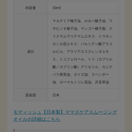
内容量
30ml
マカデミア種子油、ホホバ種子油、ワ
サビノキ種子油、マンゴー種子脂、ク
リスマムマリチマムエキス、トウキン
センカ花エキス、パルミチン酸アスコ
成分
ルビル、アラリアエスクレンタエキ
ス、トコフェロール、トリ（カプリル
酸／カプリン酸）グリセリル、カニナ
バラ果実油、ダイズ油、ラベンダー
油、ローマカミツレ花油、月見草油
原産国
日本
モディッシュ【日本製】ママズケアスムージング
オイルの詳細はこちら