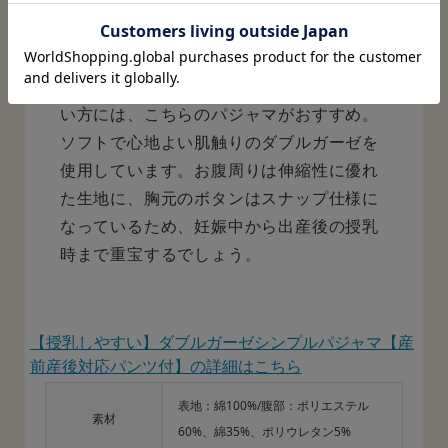
長く使えるマタニティプレゼントを贈りた
い方には、こちらのパジャマがおすすめ。
ソフトで心地よい肌触りのダブルガーゼを
使用しています。お腹周りは伸縮性に優れ
た生地に、胸元のボタンはスナップ仕様に
なっているため、妊娠中から出産後の授乳
時まで重宝するでしょう。
【授乳しやすい】ダブルガーゼシンプルパジャマ【産
前産後対応パンツ付】の詳細はこちら
表地：綿100%/腹部：ポリエステル
素材
60%、綿35%、ポリウレタン5%