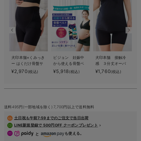
デロンギ
入院準備の持ち物チェック
犬印本舗×くみっき
ピジョン 妊娠中
犬印本舗 接触冷
犬
ー はくだけ骨盤サ
から使える骨盤ベ
感 ３分丈オーバ
ポート妊婦帯
ルト 履くタイプ
ーパンツ
¥2,970
¥5,918
¥1,760
¥
(税込)
(税込)
(税込)
送料495円(一部地域を除く) 7,700円以上で送料無料
土日祝も
午前7:59までのご注文で当日出荷
LINE新規登録で 500円OFF クーポンプレゼント
も使える。
と