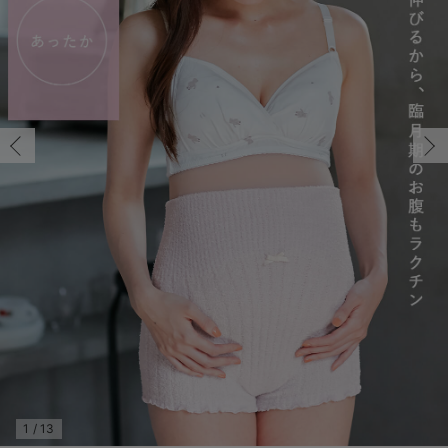
マタニティ パンツ
マタニティ ショーツ
授乳トップス
マタニティ オフィス 通勤服
授乳 ケープ
マタニティレギンス
【アウトレット】トップス・授乳トップス
透け防止
再入荷｜アウター
トップス
【37周年祭セール】4
【〜10℃】3月中旬
涼しくて可愛い「ワン
デニム
きれいめトップス派
マタニティインナー
【オフィスカジュアル
パンツタイプ
【フォーマル】ボトム
【ベビー】半袖
2WAYオール
Aライン ・フレアワ
〜5,000円（税込）
綿混素材
赤ちゃんへ使うもの
【冬のあったか特集】
マタニティ スカート
妊婦帯・腹帯・産前ガードル
マタニティ ドレス（結婚式・お呼ばれ）
【アウトレット】ボトムス
見えてもカワイイ
パンツ
レギンス
きれいめスカート派
ベビー
【フォーマル】トップ
【ベビー】グッズ
コンビ肌着
Iライン ・タイトシ
〜10,000円（税込）
腹巻・ひざ上パンツ
産後に使うグッズ
【冬のあったか特集】
マタニティ トップス
マタニティ 授乳 キャミソール
マタニティ フォーマル パンツ・ボトムス
【アウトレット】パジャマ
コットン素材
スカート
オフィス
きれいめ美脚パンツ派
短肌着
快適ウェア10%OFF
ジャンパースカート/
10,001円（税込）〜
保温&リカバリー
【冬のあったか特集】
マタニティ アウター（コート）・ママコート
産褥ショーツ
【アウトレット】インナー
冷房対策
パジャマ
ツィード派
セット
ワーク・オフィス
女の子におススメのギ
レギンス・タイツ
骨盤・マタニティベルト （妊娠中・産後）
【アウトレット】ベビー
接触冷感素材
インナー
MAX55%OFF ブラッ
王道シンプル派
カジュアル
男の子におススメのギ
カップ付きインナー
産後 ガードル インナー
Tシャツブラ
雑貨
セットアップ派
フォーマル / オケー
定番ギフト
あったか度◎
マタニティ 腹巻き
ブラトップ
ベビー
あったかアイテム｜ベ
もらって嬉しいギフト
裏起毛素材
親子セット
かわいくておもしろい
快適機能ウェア特集 トップス
何枚あっても嬉しいア
快適機能ウェア特集 ボトムス
長く使えるアイテム
快適機能ウェア特集 パジャマ
お部屋映えアイテム
1
/
13