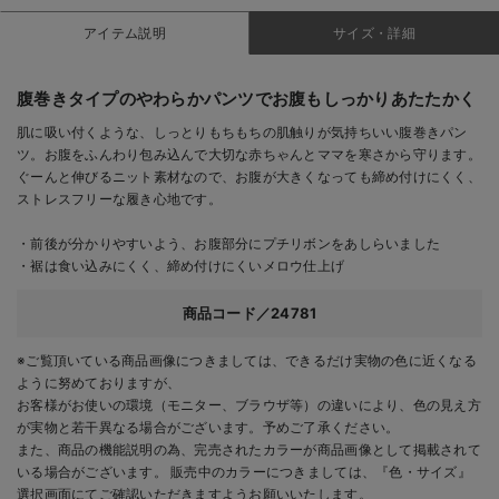
アイテム説明
サイズ・詳細
腹巻きタイプのやわらかパンツでお腹もしっかりあたたかく
肌に吸い付くような、しっとりもちもちの肌触りが気持ちいい腹巻きパン
ツ。お腹をふんわり包み込んで大切な赤ちゃんとママを寒さから守ります。
ぐーんと伸びるニット素材なので、お腹が大きくなっても締め付けにくく、
ストレスフリーな履き心地です。
・前後が分かりやすいよう、お腹部分にプチリボンをあしらいました
・裾は食い込みにくく、締め付けにくいメロウ仕上げ
商品コード／24781
※ご覧頂いている商品画像につきましては、できるだけ実物の色に近くなる
ように努めておりますが、
お客様がお使いの環境（モニター、ブラウザ等）の違いにより、色の見え方
が実物と若干異なる場合がございます。予めご了承ください。
また、商品の機能説明の為、完売されたカラーが商品画像として掲載されて
いる場合がございます。 販売中のカラーにつきましては、『色・サイズ』
選択画面にてご確認いただきますようお願いいたします。