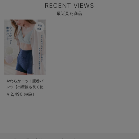
RECENT VIEWS
最近見た商品
商
品
詳
細
を
見
る
商
やわらかニット腹巻パ
品
ンツ【出産後も長く使
詳
細
える】
￥2,490
(税込)
を
見
る