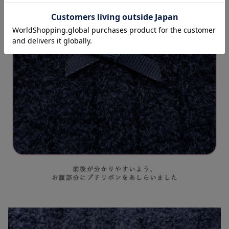
お気に入り商品を確認する
5%OFF
やわらかニットサ
イドボタンプルオ
ーバー マタニテ
¥4,741
(税込)
ィ・産後【出産後
も長く使える】