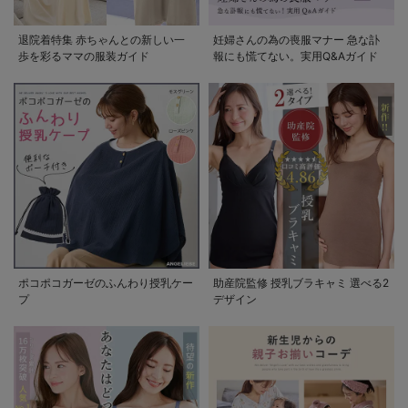
退院着特集 赤ちゃんとの新しい一
妊婦さんの為の喪服マナー 急な訃
歩を彩るママの服装ガイド
報にも慌てない。実用Q&Aガイド
ポコポコガーゼのふんわり授乳ケー
助産院監修 授乳ブラキャミ 選べる2
プ
デザイン