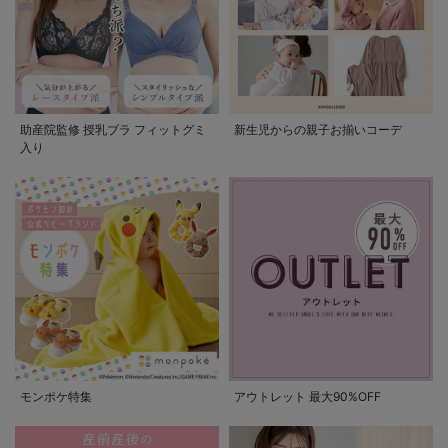
助産院監修 授乳ブラ フィットグミ
新生児からの親子お揃いコーデ
入り
モンポケ特集
アウトレット 最大90%OFF