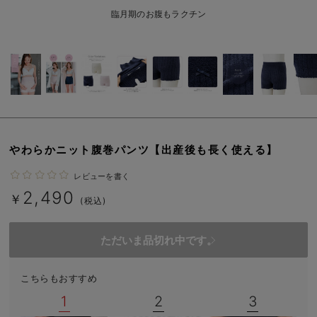
erbaviva（エルバビーバ）
臨月期のお腹もラクチン
安心の日本製。先輩ママが買ってよかった！本当に必要な出産準備品
ハレの日に着るANGELIEBEのセレモニー
買って正解！高評価レビューアイテム
冬に可愛いニットがお得！
やわらかニット腹巻パンツ【出産後も長く使える】
親子コーデ｜ママとベビーにおすすめ！
レビューを書く
便利な育児家電
2,490
￥
(税込)
Gift Selection 出産祝い
ただいま品切れ中です。
ロンパースはいつからいつまで使う？選ぶポイントも解説！
保育園・入園準備特集
こちらもおすすめ
1
2
3
ファルスカ