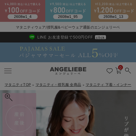
マタニティウェア/授乳服&ベビーウェア通販のエンジェリーベ
2026/NewArrival
送料495円(一部地域を除く) 7,700円以上で送料無料
LINE お友達登録で500円OFF
click
0
マタニティTOP
マタニティ・授乳服 全商品
マタニティ 下着・インナー
＞
＞
＞
戻る
戻る
戻る
戻る
戻る
戻る
戻る
戻る
戻る
戻る
戻る
戻る
戻る
戻る
戻る
戻る
戻る
戻る
戻る
戻る
戻る
戻る
戻る
戻る
戻る
戻る
戻る
戻る
戻る
戻る
戻る
マタニティウェア全て
マタニティ 下着・インナー全て
授乳服全て
マタニティ フォーマル全て
授乳用品全て
マタニティレッグウェア全て
マタニティ ボディケア全て
アウトレット全て
特集全て
再入荷全て
送料無料アイテム全て
ブラキャミ おまとめ
【37周年祭セール】
気温差別オススメアイ
マタニティウェア お
こだわりの履き心地！
出産準備応援割全て
春のマタニティワンピ
Gift Selection 
冬の冷え対策インナー
入院準備の持ち物チェ
冬のあったか特集全て
マタニティ ワンピース
授乳ワンピース
マタニティ スーツ
妊婦用 抱き枕・授乳クッション
マタニティストッキング・タイツ
妊娠線クリーム
【アウトレット】ワンピース
抗菌防臭加工
再入荷｜インナー
授乳ブラ・マタニティブラ（マタニティインナー・産後用品）
ワンピース
【37周年祭セール】2
【15℃】3月下旬～
動きやすく着回しでき
強撚スムース(コスパ
【おまとめ割】パジャ
カジュアル
ジャケット派
マタニティパジャマ
【オフィスカジュアル
レギンスタイプ
【フォーマル】ワンピ
【ベビー】長袖
ハンカチ
快適ウェア10%OFF
セットアップ・ レイ
〜3,000円（税込）
薄くてあったか
入院してすぐ使うグッ
【冬のあったか特集】