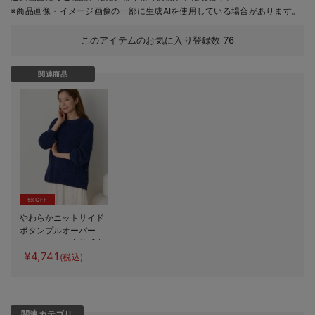
※商品画像・イメージ画像の一部に生成AIを使用している場合があります。
このアイテムのお気に入り登録数
76
関連商品
5%OFF
やわらかニットサイド
ボタンプルオーバー
マタニティ・産後【出
¥4,741
産後も長く使える】
(税込)
関連カテゴリ