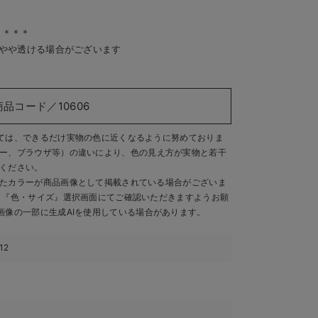
＊＊＊＊
はやや透ける場合がございます
商品コード／10606
ては、できるだけ実物の色に近くなるように努めておりま
ー、ブラウザ等）の違いにより、色の見え方が実物と若干
ください。
たカラーが商品画像として掲載されている場合がございま
、『色・サイズ』選択画面にてご確認いただきますようお願
画像の一部に生成AIを使用している場合があります。
12