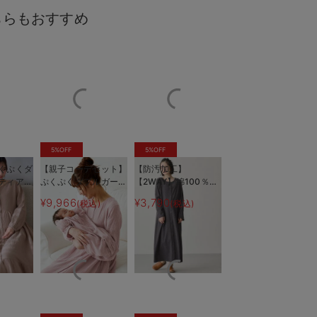
ちらもおすすめ
5%OFF
5%OFF
くぷくダ
【親子コーデセット】
【防汚加工】
ムーズに授乳できます
ママにもベビーにもやさ
ティアー
ぷくぷくダブルガーゼ
【2WAY】綿100％前
ンピース＆
裾ティアード3WAYワ
開き長袖ネグリジェ
¥9,966
¥3,790
)
(税込)
(税込)
レギンス
ンピース＆産前産後使
マタニティ・授乳パジ
タニテ
えるレギンスパジャマ
ャマ【産後も長く着れ
ャマ
&2wayオール 出産
る】
準備 ギフト マタニ
ティ・産後