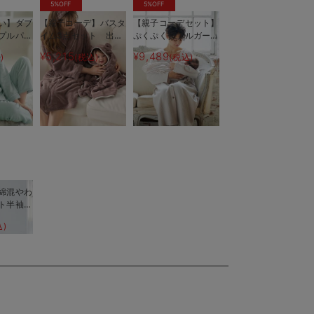
5%OFF
5%OFF
い】ダブ
【親子コーデ】バスタ
【親子コーデセット】
プルパジ
イム3点セット 出産
ぷくぷくダブルガーゼ
後対応パ
祝い マタニティ・産
Ｖネックワンピ＆産前
¥5,215
¥9,489
)
(税込)
(税込)
後
産後使えるレギンスパ
ジャマ&2wayオー
ル 出産準備 ギフ
ト マタニティ・産後
綿混やわ
ト半袖テ
グリジェ
込)
産後【出
える】