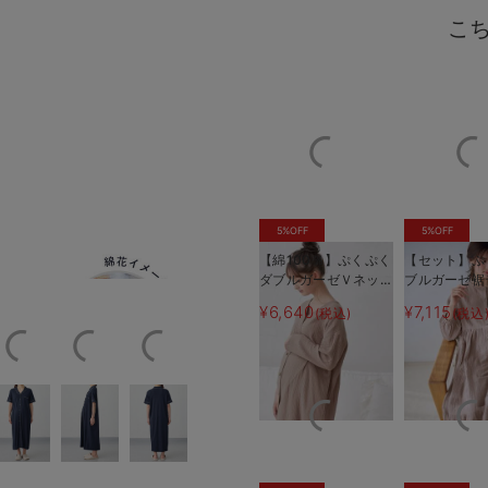
こ
5%OFF
5%OFF
【綿100％】ぷくぷく
【セット】ぷ
コットン100%
フロントボタンを開けてス
ダブルガーゼＶネック
ブルガーゼ裾
ワンピ＆産前産後使え
ド3WAYワ
¥6,640
¥7,115
(税込)
(税込
るレギンスパジャマ
産後も使える
マタニティ・授乳パジ
パジャマ マ
ャマ【親子コーデ可】
ィ・授乳パジ