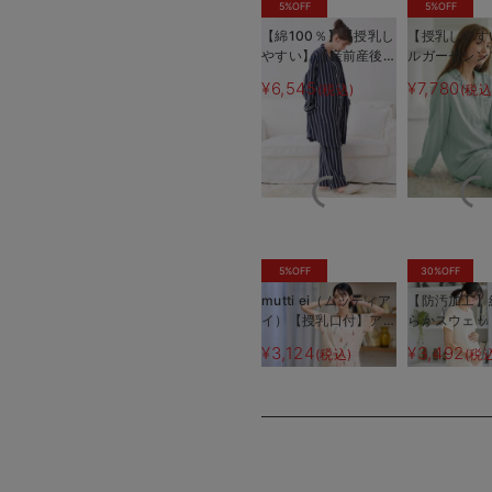
5%OFF
5%OFF
【綿100％】【授乳し
【授乳しやす
やすい】【産前産後対
ルガーゼシン
応パンツ付】ストライ
ャマ【産前産
¥6,545
¥7,780
(税込)
(税込
プダブルガーゼパジャ
ンツ付】
マ
5%OFF
30%OFF
mutti ei（ムッティア
【防汚加工】
イ）【授乳口付】アイ
らかスウェッ
スクリーム柄半袖ネグ
ィアードネ
¥3,124
¥3,492
(税込)
(税
リジェ
マタニティ・
産後も長く使