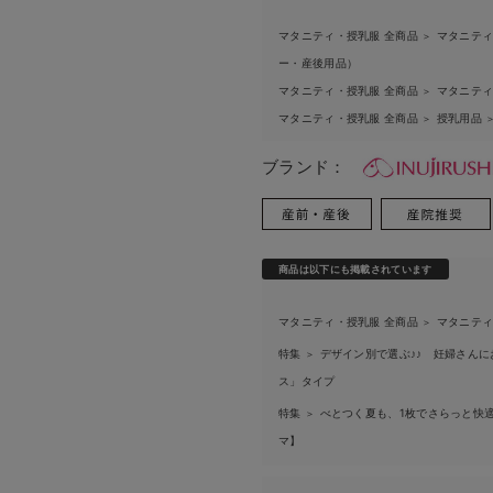
マタニティ・授乳服 全商品
マタニティ
＞
ー・産後用品）
マタニティ・授乳服 全商品
マタニティ
＞
マタニティ・授乳服 全商品
授乳用品
＞
ブランド：
商品は以下にも掲載されています
マタニティ・授乳服 全商品
マタニティ
＞
特集
デザイン別で選ぶ♪♪ 妊婦さん
＞
ス」タイプ
特集
べとつく夏も、1枚でさらっと快適
＞
マ】