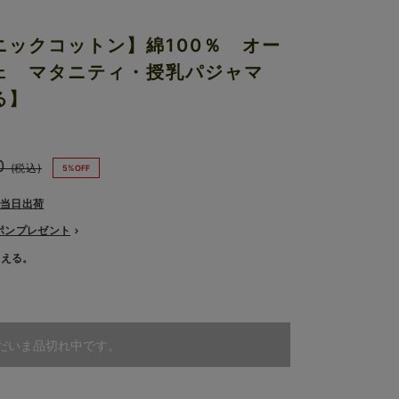
ニックコットン】綿100％ オー
ェ マタニティ・授乳パジャマ
る】
0
(税込)
5%OFF
で当日出荷
ーポンプレゼント
使える。
だいま品切れ中です。