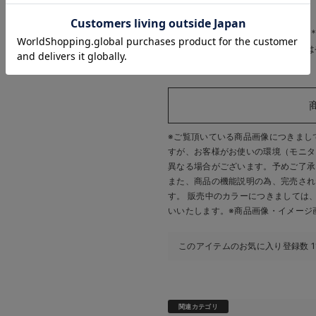
光沢感：なし
お気に入り商品を確認する
お買い物を続ける
カートへ進む
生地の厚さ：普通
＊＊＊＊＊＊＊＊＊＊＊＊＊＊＊
※エクリュは下着の色柄によって
※ご覧頂いている商品画像につきまし
すが、
お客様がお使いの環境（モニタ
異なる場合がございます。予めご了承
また、商品の機能説明の為、完売され
す。 販売中のカラーにつきましては
いいたします。
※商品画像・イメージ
このアイテムのお気に入り登録数
1
関連カテゴリ