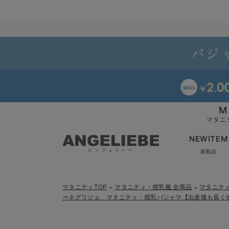
M
マタニ
NEWITEM
新商品
マタニティTOP
マタニティ・授乳服 全商品
マタニテ
＞
＞
ーネグリジェ マタニティ・授乳パジャマ【出産後も長く