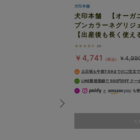
犬印本舗
犬印本舗 【オーガ
プンカラーネグリジ
【出産後も長く使え
2件
￥4,741
￥4,99
(税込)
土日祝も
午前7:59までのご注文
LINE新規登録で 500円OFF ク
も
と
た