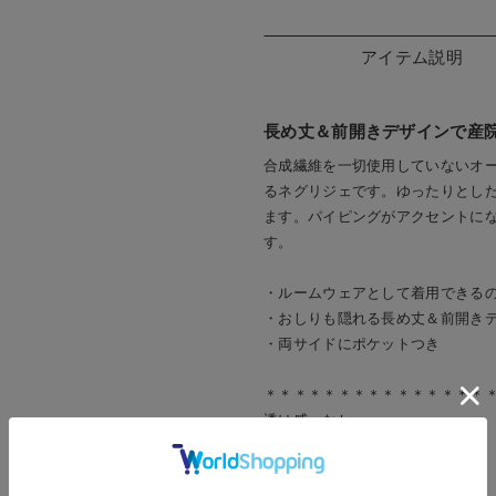
アイテム説明
長め丈＆前開きデザインで産
合成繊維を一切使用していないオー
るネグリジェです。ゆったりとし
ます。パイピングがアクセントに
す。
・ルームウェアとして着用できる
・おしりも隠れる長め丈＆前開き
・両サイドにポケットつき
＊＊＊＊＊＊＊＊＊＊＊＊＊＊＊
透け感：なし
裏地：なし
伸縮性：ややあり