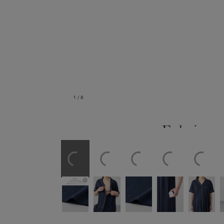
1
/
8
ママもベビーもうれしい オーガニック