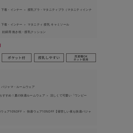
 下着・インナー
授乳ブラ・マタニティブラ（マタニティインナ
＞
 下着・インナー
マタニティ 授乳 キャミソール
＞
妊婦用 抱き枕・授乳クッション
＞
 パジャマ・ルームウェア
におすすめ！夏の快適ルームウェア
涼しくて可愛い「ワンピー
＞
ウェア10%OFF
快適ウェア10%OFF【寝苦しい夜も快適パジャ
＞