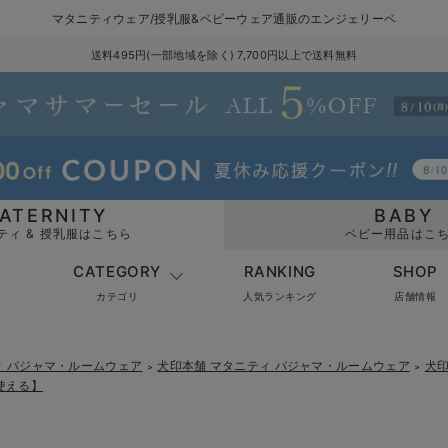
マタニティウェア/授乳服&ベビーウェア通販のエンジェリーベ
送料495円(一部地域を除く) 7,700円以上で送料無料
ATERNITY
BABY
ティ & 授乳服はこちら
ベビー用品はこ
CATEGORY
RANKING
SHOP
カテゴリ
人気ランキング
店舗情報
ィ パジャマ・ルームウェア
犬印本舗 マタニティ パジャマ・ルームウェア
犬
＞
＞
使える】