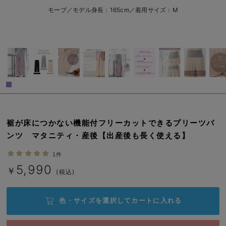
erbaviva（エルバビーバ）
モーブ／モデル身長：165cm／着用サイズ：M
安心の日本製。先輩ママが買ってよかった！本当に必要な出産準備品
ハレの日に着るANGELIEBEのセレモニー
買って正解！高評価レビューアイテム
冬に可愛いニットがお得！
親子コーデ｜ママとベビーにおすすめ！
裾が床につかない機能付フリーカットできるプリーツパ
便利な育児家電
ンツ マタニティ・産後【出産後も長く使える】
Gift Selection 出産祝い
1件
5,990
￥
(税込)
ロンパースはいつからいつまで使う？選ぶポイントも解説！
保育園・入園準備特集
色・サイズを選択して
カートに入れる
ファルスカ