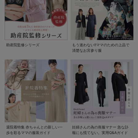
助産院監修シリーズ
もう迷わない!!ママのための上品で
清楚なお宮参り服
退院着特集 赤ちゃんとの新しい一
妊婦さんの為の喪服マナー 急な訃
歩を彩るママの服装ガイド
報にも慌てない。実用Q&Aガイド