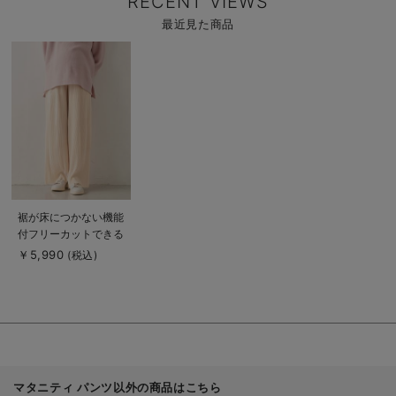
RECENT VIEWS
最近見た商品
商
品
詳
細
を
見
る
商
裾が床につかない機能
品
付フリーカットできる
詳
細
プリーツパンツ マタ
￥5,990
(税込)
を
ニティ・産後【出産後
見
る
も長く使える】
マタニティ パンツ以外の商品はこちら