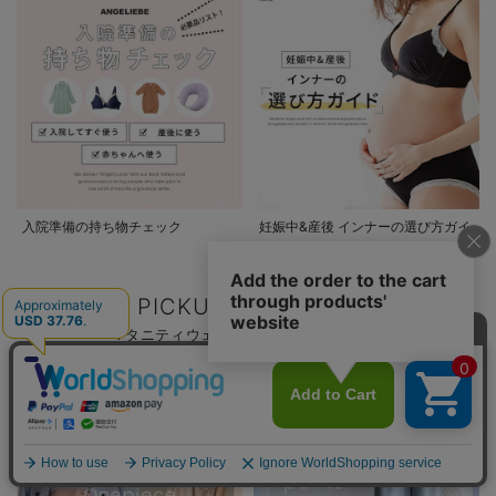
入院準備の持ち物チェック
妊娠中&産後 インナーの選び方ガイ
ド
PICKUP CATEGORY
マタニティウェア/マタニティ服/授乳服/
マタニティ用品カテゴリ