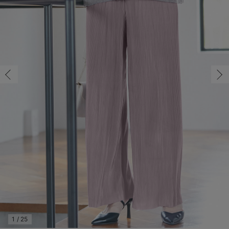
マタニティ パンツ
マタニティ ショーツ
授乳トップス
マタニティ オフィス 通勤服
授乳 ケープ
マタニティレギンス
【アウトレット】トップス・授乳トップス
透け防止
再入荷｜アウター
トップス
【37周年祭セール】4
【〜10℃】3月中旬
涼しくて可愛い「ワン
デニム
きれいめトップス派
マタニティインナー
【オフィスカジュアル
パンツタイプ
【フォーマル】ボトム
【ベビー】半袖
2WAYオール
Aライン ・フレアワ
〜5,000円（税込）
綿混素材
赤ちゃんへ使うもの
【冬のあったか特集】
M/在庫なし
マタニティ スカート
妊婦帯・腹帯・産前ガードル
マタニティ ドレス（結婚式・お呼ばれ）
【アウトレット】ボトムス
見えてもカワイイ
パンツ
レギンス
きれいめスカート派
ベビー
【フォーマル】トップ
【ベビー】グッズ
コンビ肌着
Iライン ・タイトシ
〜10,000円（税込）
腹巻・ひざ上パンツ
産後に使うグッズ
【冬のあったか特集】
M/在庫なし
￥5,990
マタニティ トップス
マタニティ 授乳 キャミソール
マタニティ フォーマル パンツ・ボトムス
【アウトレット】パジャマ
コットン素材
スカート
オフィス
きれいめ美脚パンツ派
短肌着
快適ウェア10%OFF
ジャンパースカート/
10,001円（税込）〜
保温&リカバリー
【冬のあったか特集】
売り切れ
マタニティ アウター（コート）・ママコート
産褥ショーツ
【アウトレット】インナー
冷房対策
パジャマ
ツィード派
セット
ワーク・オフィス
女の子におススメのギ
レギンス・タイツ
L/残り3点
モーヴ
骨盤・マタニティベルト （妊娠中・産後）
【アウトレット】ベビー
接触冷感素材
インナー
MAX55%OFF ブラッ
王道シンプル派
カジュアル
男の子におススメのギ
カップ付きインナー
L/残り3点
￥5,990
産後 ガードル インナー
Tシャツブラ
雑貨
セットアップ派
フォーマル / オケー
定番ギフト
あったか度◎
カートに入れる
マタニティ 腹巻き
ブラトップ
ベビー
あったかアイテム｜ベ
もらって嬉しいギフト
裏起毛素材
親子セット
かわいくておもしろい
閉じる
快適機能ウェア特集 トップス
何枚あっても嬉しいア
快適機能ウェア特集 ボトムス
長く使えるアイテム
快適機能ウェア特集 パジャマ
お部屋映えアイテム
1
/
25