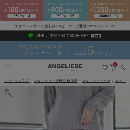
マタニティウェア/授乳服&ベビーウェア通販のエンジェリーベ
2026/NewArrival
送料495円(一部地域を除く) 7,700円以上で送料無料
LINE お友達登録で500円OFF
click
0
マタニティTOP
マタニティ・授乳服 全商品
マタニティウェア
マタニテ
＞
＞
＞
戻る
戻る
戻る
戻る
戻る
戻る
戻る
戻る
戻る
戻る
戻る
戻る
戻る
戻る
戻る
戻る
戻る
戻る
戻る
戻る
戻る
戻る
戻る
戻る
戻る
戻る
戻る
戻る
戻る
戻る
戻る
カートに入れる
マタニティウェア全て
マタニティ 下着・インナー全て
授乳服全て
マタニティ フォーマル全て
授乳用品全て
マタニティレッグウェア全て
マタニティ ボディケア全て
アウトレット全て
特集全て
再入荷全て
送料無料アイテム全て
ブラキャミ おまとめ
【37周年祭セール】
気温差別オススメアイ
マタニティウェア お
こだわりの履き心地！
出産準備応援割全て
春のマタニティワンピ
Gift Selection 
冬の冷え対策インナー
入院準備の持ち物チェ
冬のあったか特集全て
裾が床につかない機能付フリーカットできるプリーツパンツ マタニ
マタニティ ワンピース
授乳ワンピース
マタニティ スーツ
妊婦用 抱き枕・授乳クッション
マタニティストッキング・タイツ
妊娠線クリーム
【アウトレット】ワンピース
抗菌防臭加工
再入荷｜インナー
授乳ブラ・マタニティブラ（マタニティインナー・産後用品）
ワンピース
【37周年祭セール】2
【15℃】3月下旬～
動きやすく着回しでき
強撚スムース(コスパ
【おまとめ割】パジャ
カジュアル
ジャケット派
マタニティパジャマ
【オフィスカジュアル
レギンスタイプ
【フォーマル】ワンピ
【ベビー】長袖
ハンカチ
快適ウェア10%OFF
セットアップ・ レイ
〜3,000円（税込）
薄くてあったか
入院してすぐ使うグッ
【冬のあったか特集】
ティ・産後【出産後も長く使える】