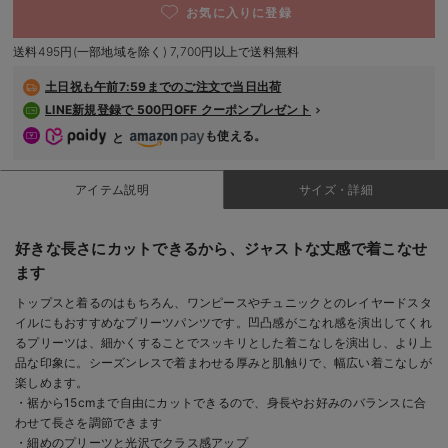
お気に入りに登録
デロンギ
送料495円(一部地域を除く) 7,700円以上で送料無料
入院準備の持ち物チェック
土日祝も
午前7:59までのご注文で当日出荷
LINE新規登録で 500円OFF クーポンプレゼント
も使える。
と
アイテム説明
サイズ・詳細
好きな長さにカットできるから、ジャストな丈感で着こなせ
ます
トップスと着るのはもちろん、ワンピースやチュニックとのレイヤードスタ
イルにもおすすめなプリーツパンツです。凹凸感がこなれ感を演出してくれ
るプリーツは、細かくすることでスッキリとした着こなしを演出し、より上
品な印象に。シーズンレスで着まわせる厚みと肌触りで、幅広い着こなしが
楽しめます。
・裾から15cmまで自由にカットできるので、身長やお好みのバランスに合
わせて長さを調節できます
・細めのプリーツと光沢でクラス感アップ