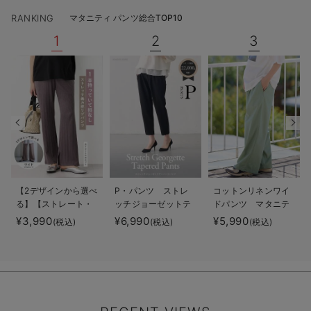
RANKING
マタニティ パンツ総合TOP10
1
2
3
【2デザインから選べ
P・パンツ ストレ
コットンリネンワイ
る】【ストレート・
ッチジョーゼットテ
ドパンツ マタニテ
ワイド】らくちん綿
ーパード
ィ・産後【出産後も
¥3,990
¥6,990
¥5,990
(税込)
(税込)
(税込)
混ストレッチリブパ
長く使える】
ンツ マタニティ・
産後【出産後も長く
使える】