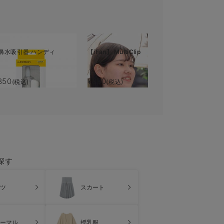
鼻水吸引器 ハンディ
【iFan】 MultiClip
850
¥880
(税込)
(税込)
探す
ツ
スカート
ーマル
授乳服