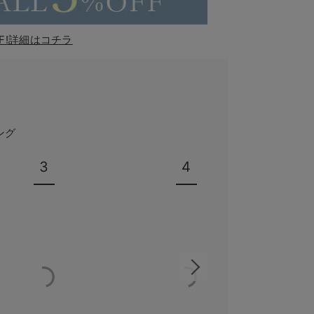
F!詳細はコチラ
ング
3
4