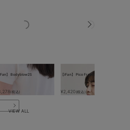
Fan】 Bodyblow2S
【iFan】 Pico Freeze
【i
3,278
¥2,420
¥
(税込)
(税込)
VIEW ALL