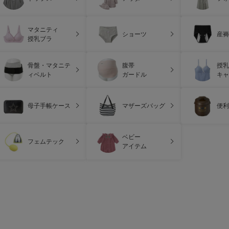
マタニティ
ショーツ
産褥
授乳ブラ
骨盤・マタニテ
腹帯
授乳
ィベルト
ガードル
キャ
母子手帳ケース
マザーズバッグ
便利
ベビー
フェムテック
アイテム