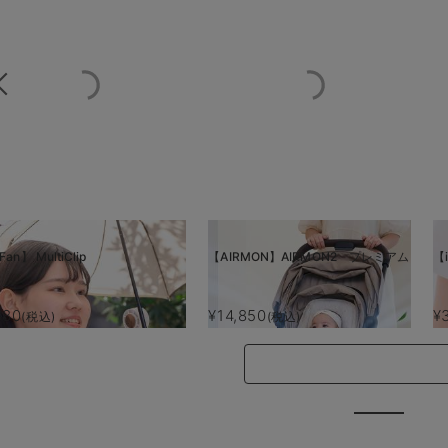
Fan】 MultiClip
【AIRMON】AIRMON2 プレミアム
【i
880
¥14,850
¥
(税込)
(税込)