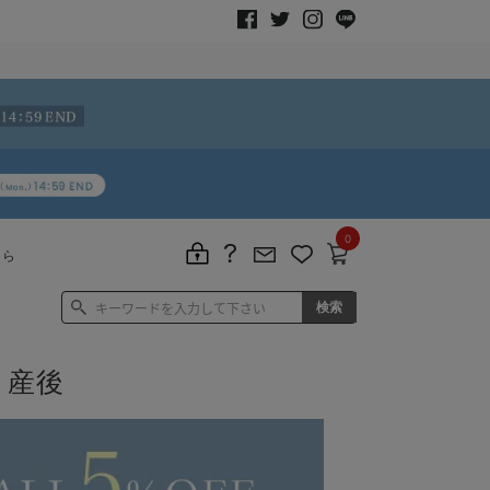
0
ちら
 産後