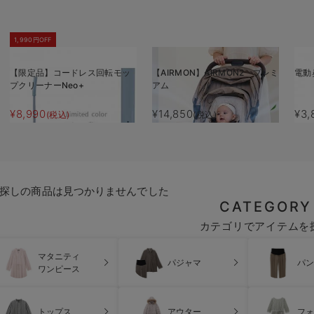
1,990円OFF
【限定品】コードレス回転モッ
【AIRMON】AIRMON2 プレミ
電動
プクリーナーNeo+
アム
¥8,990
¥14,850
¥3,
(税込)
(税込)
探しの商品は見つかりませんでした
CATEGORY
カテゴリでアイテムを
マタニティ
パジャマ
パン
ワンピース
トップス
アウター
フォ