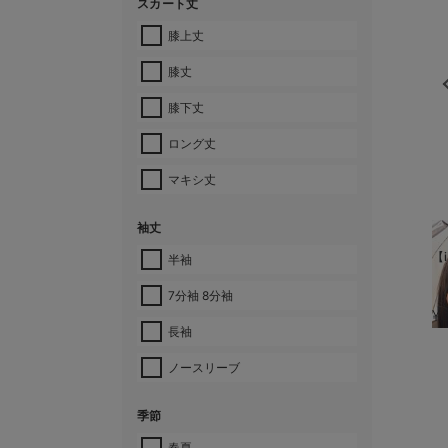
スカート丈
膝上丈
膝丈
膝下丈
ロング丈
マキシ丈
袖丈
【i
半袖
7分袖 8分袖
¥
長袖
ノースリーブ
季節
春夏