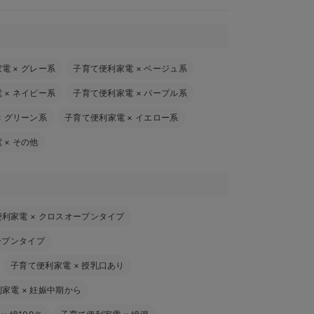
家電
×
グレー系
子育て便利家電
×
ベージュ系
電
×
ネイビー系
子育て便利家電
×
パープル系
×
グリーン系
子育て便利家電
×
イエロー系
電
×
その他
便利家電
×
クロスオープンタイプ
ープンタイプ
子育て便利家電
×
授乳口あり
利家電
×
妊娠中期から