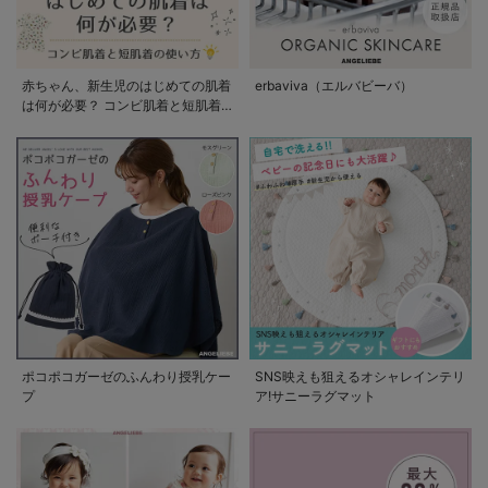
赤ちゃん、新生児のはじめての肌着
erbaviva（エルバビーバ）
は何が必要？ コンビ肌着と短肌着
の使い方
ポコポコガーゼのふんわり授乳ケー
SNS映えも狙えるオシャレインテリ
プ
ア!サニーラグマット