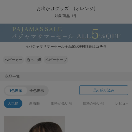
コンビ肌着・新生児/ベビー肌着
ベビー ワンピース
ベビー袴
ベビー ブランケット・タオルケット
子育て便利家電
抱っこ紐
夏のお役立ちベビーウェア
【アウトレット】トップス・授乳トップス
透け防止
再入荷｜アウター
トップス
【37周年祭セール】4
【〜10℃】3月中旬
涼しくて可愛い「ワン
デニム
きれいめトップス派
マタニティインナー
【オフィスカジュアル
パンツタイプ
【フォーマル】ボトム
【ベビー】半袖
2WAYオール
Aライン ・フレアワ
〜5,000円（税込）
綿混素材
赤ちゃんへ使うもの
【冬のあったか特集】
お出かけグッズ (オレンジ)
ツーウェイオール・2WAYオール（新生児）
ベビー パンツ
おくるみ（新生児）
プレイマット・ベビー マット
ベビーケープ
シンカーパイル特集
【アウトレット】ボトムス
見えてもカワイイ
パンツ
レギンス
きれいめスカート派
ベビー
【フォーマル】トップ
【ベビー】グッズ
コンビ肌着
Iライン ・タイトシ
〜10,000円（税込）
腹巻・ひざ上パンツ
産後に使うグッズ
【冬のあったか特集】
対象商品 1件
ベビー ブルマ
ベビー 雑貨 小物
ベビーの動物なりきり特集
【アウトレット】パジャマ
コットン素材
スカート
オフィス
きれいめ美脚パンツ派
短肌着
快適ウェア10%OFF
ジャンパースカート/
10,001円（税込）〜
保温&リカバリー
【冬のあったか特集】
ベビー スカート
ベビー安全グッズ
ベビー 夏のお役立ちグッズ特集
【アウトレット】インナー
冷房対策
パジャマ
ツィード派
セット
ワーク・オフィス
女の子におススメのギ
レギンス・タイツ
→パジャマサマーセール全品5%OFF!詳細はコチラ
ベビートップス
ベビーおもちゃ
【素材別】ベビーロンパース特集
【アウトレット】ベビー
接触冷感素材
インナー
MAX55%OFF ブラッ
王道シンプル派
カジュアル
男の子におススメのギ
カップ付きインナー
ベビーカー
抱っこ紐
ベビーケープ
ベビー アウター
メモリアルグッズ
袴ロンパース特集
Tシャツブラ
雑貨
セットアップ派
フォーマル / オケー
定番ギフト
あったか度◎
ベビー セットアップ
授乳・調乳・お食事
ブラトップ
ベビー
あったかアイテム｜ベ
もらって嬉しいギフト
裏起毛素材
商品一覧
スタイ・よだれかけ（新生児・ベビー）
哺乳瓶
親子セット
かわいくておもしろい
絞り込み
1色表示
全色表示
ベビー帽子（新生児・乳児）
赤ちゃん 洗剤・洗濯用品・お掃除
快適機能ウェア特集 トップス
何枚あっても嬉しいア
人気順
新着順
価格が低い順
価格が高い順
レビュー
新生児スリーパー・ベビーパジャマ
赤ちゃん お風呂・ベビースキンケア
快適機能ウェア特集 ボトムス
長く使えるアイテム
おむつ関連グッズ
快適機能ウェア特集 パジャマ
ベビーシューズ・ファーストシューズ・ベビー靴下
お部屋映えアイテム