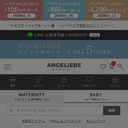
2026/NewArrival
送料495円(一部地域を除く) 7,700円以上で送料無料
マタニティウェア&ベビー服・ベビーウェア通販のエンジェリーベ。
LINE お友達登録で500円OFF
click
0
新作
カテゴリ
ランキング
お気に入り
ログイン
MATERNITY
BABY
戻る
戻る
戻る
戻る
戻る
戻る
戻る
戻る
戻る
戻る
戻る
戻る
戻る
戻る
戻る
戻る
戻る
戻る
戻る
戻る
戻る
戻る
戻る
戻る
戻る
戻る
戻る
戻る
戻る
戻る
戻る
カートに入れる
マタニティ & 授乳服はこちら
ベビー用品はこちら
新生児服全て
ベビー服全て
シーズンアイテム全て
ベビー・新生児 寝具全て
ベビー 雑貨全て
お出かけグッズ全て
ベビー｜季節の特集全て
アウトレット全て
特集全て
再入荷全て
送料無料アイテム全て
ブラキャミ おまとめ
【37周年祭セール】
気温差別オススメアイ
マタニティウェア お
こだわりの履き心地！
出産準備応援割全て
春のマタニティワンピ
Gift Selection 
冬の冷え対策インナー
入院準備の持ち物チェ
冬のあったか特集全て
閉じる
出産準備
ロンパース・カバーオール
甚平・浴衣
ベビーベッド・布団 （ベビー・新生児）
ベビーカー
猛暑からベビーを守るひんやりグッズ
【アウトレット】ワンピース
抗菌防臭加工
再入荷｜インナー
ベビーチェア（ハイローチェア）・ベビーラック
ワンピース
【37周年祭セール】2
【15℃】3月下旬～
動きやすく着回しでき
強撚スムース(コスパ
【おまとめ割】パジャ
カジュアル
ジャケット派
マタニティパジャマ
【オフィスカジュアル
レギンスタイプ
【フォーマル】ワンピ
【ベビー】長袖
ハンカチ
快適ウェア10%OFF
セットアップ・ レイ
〜3,000円（税込）
薄くてあったか
入院してすぐ使うグッ
【冬のあったか特集】
#新作アイテム
#セレモニードレス
#ロンパース