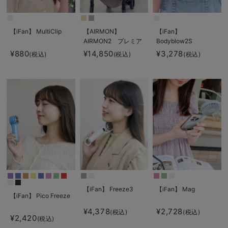
【iFan】 MultiClip
【AIRMON】
【iFan】
AIRMON2 プレミア
Bodyblow2S
ム
¥880
¥14,850
¥3,278
(税込)
(税込)
(税込)
【iFan】 Freeze3
【iFan】 Mag
【iFan】 Pico Freeze
¥4,378
¥2,728
(税込)
(税込)
¥2,420
(税込)