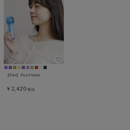
ベビー リュック
erbaviva（エルバビーバ）
ベビー 小物
安心の日本製。先輩ママが買ってよかった！本当に必要な出産準備品
ハレの日に着るANGELIEBEのセレモニー
買って正解！高評価レビューアイテム
冬に可愛いニットがお得！
親子コーデ｜ママとベビーにおすすめ！
【iFan】 Pico Freeze
便利な育児家電
Gift Selection 出産祝い
￥2,420
税込
ロンパースはいつからいつまで使う？選ぶポイントも解説！
保育園・入園準備特集
ファルスカ