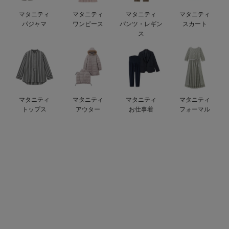
ベビー リュック
erbaviva（エルバビーバ）
マタニティ
マタニティ
マタニティ
マタニティ
パジャマ
ワンピース
パンツ・レギン
スカート
ベビー 小物
安心の日本製。先輩ママが買ってよかった！本当に必要な出産準備品
ス
ハレの日に着るANGELIEBEのセレモニー
買って正解！高評価レビューアイテム
冬に可愛いニットがお得！
マタニティ
マタニティ
マタニティ
マタニティ
トップス
アウター
お仕事着
フォーマル
親子コーデ｜ママとベビーにおすすめ！
便利な育児家電
Gift Selection 出産祝い
ロンパースはいつからいつまで使う？選ぶポイントも解説！
保育園・入園準備特集
ファルスカ