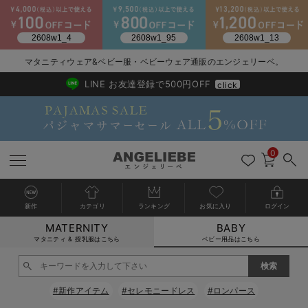
2026/NewArrival
送料495円(一部地域を除く) 7,700円以上で送料無料
マタニティウェア&ベビー服・ベビーウェア通販のエンジェリーベ。
LINE お友達登録で500円OFF
click
0
新作
カテゴリ
ランキング
お気に入り
ログイン
MATERNITY
BABY
戻る
戻る
戻る
戻る
戻る
戻る
戻る
戻る
戻る
戻る
戻る
戻る
戻る
戻る
戻る
戻る
戻る
戻る
戻る
戻る
戻る
戻る
戻る
戻る
戻る
戻る
戻る
戻る
戻る
戻る
戻る
カートに入れる
マタニティ & 授乳服はこちら
ベビー用品はこちら
新生児服全て
ベビー服全て
シーズンアイテム全て
ベビー・新生児 寝具全て
ベビー 雑貨全て
お出かけグッズ全て
ベビー｜季節の特集全て
アウトレット全て
特集全て
再入荷全て
送料無料アイテム全て
ブラキャミ おまとめ
【37周年祭セール】
気温差別オススメアイ
マタニティウェア お
こだわりの履き心地！
出産準備応援割全て
春のマタニティワンピ
Gift Selection 
冬の冷え対策インナー
入院準備の持ち物チェ
冬のあったか特集全て
閉じる
出産準備
ロンパース・カバーオール
甚平・浴衣
ベビーベッド・布団 （ベビー・新生児）
ベビーカー
猛暑からベビーを守るひんやりグッズ
【アウトレット】ワンピース
抗菌防臭加工
再入荷｜インナー
ベビーチェア（ハイローチェア）・ベビーラック
ワンピース
【37周年祭セール】2
【15℃】3月下旬～
動きやすく着回しでき
強撚スムース(コスパ
【おまとめ割】パジャ
カジュアル
ジャケット派
マタニティパジャマ
【オフィスカジュアル
レギンスタイプ
【フォーマル】ワンピ
【ベビー】長袖
ハンカチ
快適ウェア10%OFF
セットアップ・ レイ
〜3,000円（税込）
薄くてあったか
入院してすぐ使うグッ
【冬のあったか特集】
#新作アイテム
#セレモニードレス
#ロンパース