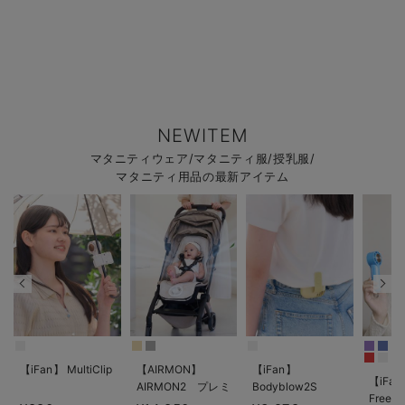
NEWITEM
マタニティウェア/マタニティ服/授乳服/
マタニティ用品の最新アイテム
【iFan】 MultiClip
【AIRMON】
【iFan】
【iFan
AIRMON2 プレミ
Bodyblow2S
Freeze
アム