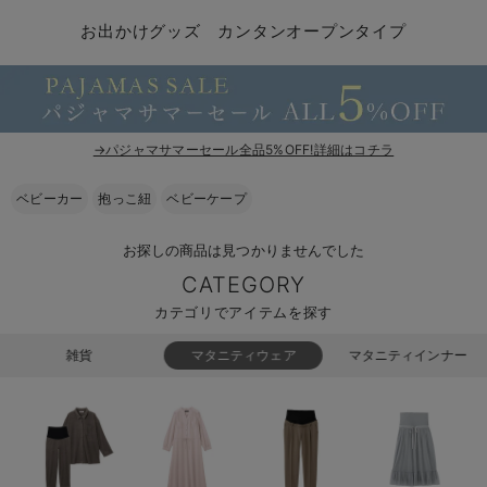
コンビ肌着・新生児/ベビー肌着
ベビー ワンピース
ベビー袴
ベビー ブランケット・タオルケット
子育て便利家電
抱っこ紐
夏のお役立ちベビーウェア
【アウトレット】トップス・授乳トップス
透け防止
再入荷｜アウター
トップス
【37周年祭セール】4
【〜10℃】3月中旬
涼しくて可愛い「ワン
デニム
きれいめトップス派
マタニティインナー
【オフィスカジュアル
パンツタイプ
【フォーマル】ボトム
【ベビー】半袖
2WAYオール
Aライン ・フレアワ
〜5,000円（税込）
綿混素材
赤ちゃんへ使うもの
【冬のあったか特集】
お出かけグッズ カンタンオープンタイプ
ツーウェイオール・2WAYオール（新生児）
ベビー パンツ
おくるみ（新生児）
プレイマット・ベビー マット
ベビーケープ
シンカーパイル特集
【アウトレット】ボトムス
見えてもカワイイ
パンツ
レギンス
きれいめスカート派
ベビー
【フォーマル】トップ
【ベビー】グッズ
コンビ肌着
Iライン ・タイトシ
〜10,000円（税込）
腹巻・ひざ上パンツ
産後に使うグッズ
【冬のあったか特集】
ベビー ブルマ
ベビー 雑貨 小物
ベビーの動物なりきり特集
【アウトレット】パジャマ
コットン素材
スカート
オフィス
きれいめ美脚パンツ派
短肌着
快適ウェア10%OFF
ジャンパースカート/
10,001円（税込）〜
保温&リカバリー
【冬のあったか特集】
ベビー スカート
ベビー安全グッズ
ベビー 夏のお役立ちグッズ特集
【アウトレット】インナー
冷房対策
パジャマ
ツィード派
セット
ワーク・オフィス
女の子におススメのギ
レギンス・タイツ
→パジャマサマーセール全品5%OFF!詳細はコチラ
ベビートップス
ベビーおもちゃ
【素材別】ベビーロンパース特集
【アウトレット】ベビー
接触冷感素材
インナー
MAX55%OFF ブラッ
王道シンプル派
カジュアル
男の子におススメのギ
カップ付きインナー
ベビーカー
抱っこ紐
ベビーケープ
ベビー アウター
メモリアルグッズ
袴ロンパース特集
Tシャツブラ
雑貨
セットアップ派
フォーマル / オケー
定番ギフト
あったか度◎
お探しの商品は見つかりませんでした
CATEGORY
ベビー セットアップ
授乳・調乳・お食事
ブラトップ
ベビー
あったかアイテム｜ベ
もらって嬉しいギフト
裏起毛素材
カテゴリでアイテムを探す
スタイ・よだれかけ（新生児・ベビー）
哺乳瓶
親子セット
かわいくておもしろい
雑貨
マタニティウェア
マタニティインナー
ベビー帽子（新生児・乳児）
赤ちゃん 洗剤・洗濯用品・お掃除
快適機能ウェア特集 トップス
何枚あっても嬉しいア
新生児スリーパー・ベビーパジャマ
赤ちゃん お風呂・ベビースキンケア
快適機能ウェア特集 ボトムス
長く使えるアイテム
おむつ関連グッズ
快適機能ウェア特集 パジャマ
ベビーシューズ・ファーストシューズ・ベビー靴下
お部屋映えアイテム