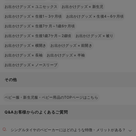
お出かけグッズ
×
ユニセックス
お出かけグッズ
×
新生児
お出かけグッズ
×
生後1～3ケ月頃
お出かけグッズ
×
生後4～6ケ月頃
お出かけグッズ
×
生後7ケ月～1歳6ケ月頃
お出かけグッズ
×
生後1歳7ケ月～2歳頃
お出かけグッズ
×
被り
お出かけグッズ
×
横開き
お出かけグッズ
×
前開き
お出かけグッズ
×
長袖
お出かけグッズ
×
半袖
お出かけグッズ
×
ノースリーブ
その他
ベビー服・新生児服・ベビー用品のTOPページはこちら
Q&Aお客様からのよくあるご質問
シングルタイヤのベビーカーにはどのような特徴・メリットがある？