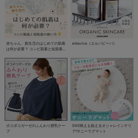
赤ちゃん、新生児のはじめての肌着
erbaviva（エルバビーバ）
は何が必要？ コンビ肌着と短肌着
の使い方
ポコポコガーゼのふんわり授乳ケー
SNS映えも狙えるオシャレインテリ
プ
ア!サニーラグマット