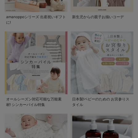
amanoppoシリーズ 出産祝いギフト
新生児からの親子お揃いコーデ
に!
オールシーズン対応可能な万能素
日本製!ベビーのための お宮参りス
材! シンカーパイル特集
タイル