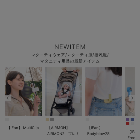
NEWITEM
マタニティウェア/マタニティ服/授乳服/
マタニティ用品の最新アイテム
【iFan】 MultiClip
【AIRMON】
【iFan】
【iFan
AIRMON2 プレミ
Bodyblow2S
Freeze
アム