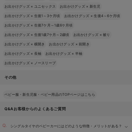
お出かけグッズ
×
ユニセックス
お出かけグッズ
×
新生児
お出かけグッズ
×
生後1～3ケ月頃
お出かけグッズ
×
生後4～6ケ月頃
お出かけグッズ
×
生後7ケ月～1歳6ケ月頃
お出かけグッズ
×
生後1歳7ケ月～2歳頃
お出かけグッズ
×
被り
お出かけグッズ
×
横開き
お出かけグッズ
×
前開き
お出かけグッズ
×
長袖
お出かけグッズ
×
半袖
お出かけグッズ
×
ノースリーブ
その他
ベビー服・新生児服・ベビー用品のTOPページはこちら
Q&Aお客様からのよくあるご質問
シングルタイヤのベビーカーにはどのような特徴・メリットがある？