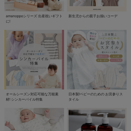
amanoppoシリーズ 出産祝いギフト
新生児からの親子お揃いコーデ
に!
オールシーズン対応可能な万能素
日本製!ベビーのための お宮参りス
材! シンカーパイル特集
タイル