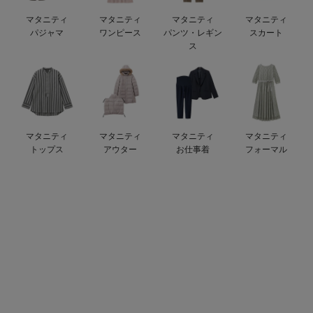
ベビー リュック
erbaviva（エルバビーバ）
マタニティ
マタニティ
マタニティ
マタニティ
パジャマ
ワンピース
パンツ・レギン
スカート
ベビー 小物
安心の日本製。先輩ママが買ってよかった！本当に必要な出産準備品
ス
ハレの日に着るANGELIEBEのセレモニー
買って正解！高評価レビューアイテム
冬に可愛いニットがお得！
マタニティ
マタニティ
マタニティ
マタニティ
トップス
アウター
お仕事着
フォーマル
親子コーデ｜ママとベビーにおすすめ！
便利な育児家電
Gift Selection 出産祝い
ロンパースはいつからいつまで使う？選ぶポイントも解説！
保育園・入園準備特集
ファルスカ