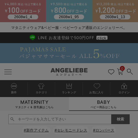
2026/NewArrival
送料495円(一部地域を除く) 7,700円以上で送料無料
マタニティウェア&ベビー服・ベビーウェア通販のエンジェリーベ。
LINE お友達登録で500円OFF
click
0
新作
カテゴリ
ランキング
お気に入り
ログイン
MATERNITY
BABY
戻る
戻る
戻る
戻る
戻る
戻る
戻る
戻る
戻る
戻る
戻る
戻る
戻る
戻る
戻る
戻る
戻る
戻る
戻る
戻る
戻る
戻る
戻る
戻る
戻る
戻る
戻る
戻る
戻る
戻る
戻る
カートに入れる
マタニティ & 授乳服はこちら
ベビー用品はこちら
新生児服全て
ベビー服全て
シーズンアイテム全て
ベビー・新生児 寝具全て
ベビー 雑貨全て
お出かけグッズ全て
ベビー｜季節の特集全て
アウトレット全て
特集全て
再入荷全て
送料無料アイテム全て
ブラキャミ おまとめ
【37周年祭セール】
気温差別オススメアイ
マタニティウェア お
こだわりの履き心地！
出産準備応援割全て
春のマタニティワンピ
Gift Selection 
冬の冷え対策インナー
入院準備の持ち物チェ
冬のあったか特集全て
閉じる
出産準備
ロンパース・カバーオール
甚平・浴衣
ベビーベッド・布団 （ベビー・新生児）
ベビーカー
猛暑からベビーを守るひんやりグッズ
【アウトレット】ワンピース
抗菌防臭加工
再入荷｜インナー
ベビーチェア（ハイローチェア）・ベビーラック
ワンピース
【37周年祭セール】2
【15℃】3月下旬～
動きやすく着回しでき
強撚スムース(コスパ
【おまとめ割】パジャ
カジュアル
ジャケット派
マタニティパジャマ
【オフィスカジュアル
レギンスタイプ
【フォーマル】ワンピ
【ベビー】長袖
ハンカチ
快適ウェア10%OFF
セットアップ・ レイ
〜3,000円（税込）
薄くてあったか
入院してすぐ使うグッ
【冬のあったか特集】
#新作アイテム
#セレモニードレス
#ロンパース