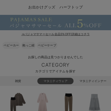
コンビ肌着・新生児/ベビー肌着
ベビー ワンピース
ベビー袴
ベビー ブランケット・タオルケット
子育て便利家電
抱っこ紐
夏のお役立ちベビーウェア
【アウトレット】トップス・授乳トップス
透け防止
再入荷｜アウター
トップス
【37周年祭セール】4
【〜10℃】3月中旬
涼しくて可愛い「ワン
デニム
きれいめトップス派
マタニティインナー
【オフィスカジュアル
パンツタイプ
【フォーマル】ボトム
【ベビー】半袖
2WAYオール
Aライン ・フレアワ
〜5,000円（税込）
綿混素材
赤ちゃんへ使うもの
【冬のあったか特集】
お出かけグッズ ハーフトップ
ツーウェイオール・2WAYオール（新生児）
ベビー パンツ
おくるみ（新生児）
プレイマット・ベビー マット
ベビーケープ
シンカーパイル特集
【アウトレット】ボトムス
見えてもカワイイ
パンツ
レギンス
きれいめスカート派
ベビー
【フォーマル】トップ
【ベビー】グッズ
コンビ肌着
Iライン ・タイトシ
〜10,000円（税込）
腹巻・ひざ上パンツ
産後に使うグッズ
【冬のあったか特集】
ベビー ブルマ
ベビー 雑貨 小物
ベビーの動物なりきり特集
【アウトレット】パジャマ
コットン素材
スカート
オフィス
きれいめ美脚パンツ派
短肌着
快適ウェア10%OFF
ジャンパースカート/
10,001円（税込）〜
保温&リカバリー
【冬のあったか特集】
ベビー スカート
ベビー安全グッズ
ベビー 夏のお役立ちグッズ特集
【アウトレット】インナー
冷房対策
パジャマ
ツィード派
セット
ワーク・オフィス
女の子におススメのギ
レギンス・タイツ
→パジャマサマーセール全品5%OFF!詳細はコチラ
ベビートップス
ベビーおもちゃ
【素材別】ベビーロンパース特集
【アウトレット】ベビー
接触冷感素材
インナー
MAX55%OFF ブラッ
王道シンプル派
カジュアル
男の子におススメのギ
カップ付きインナー
ベビーカー
抱っこ紐
ベビーケープ
ベビー アウター
メモリアルグッズ
袴ロンパース特集
Tシャツブラ
雑貨
セットアップ派
フォーマル / オケー
定番ギフト
あったか度◎
お探しの商品は見つかりませんでした
CATEGORY
ベビー セットアップ
授乳・調乳・お食事
ブラトップ
ベビー
あったかアイテム｜ベ
もらって嬉しいギフト
裏起毛素材
カテゴリでアイテムを探す
スタイ・よだれかけ（新生児・ベビー）
哺乳瓶
親子セット
かわいくておもしろい
雑貨
マタニティウェア
マタニティインナー
ベビー帽子（新生児・乳児）
赤ちゃん 洗剤・洗濯用品・お掃除
快適機能ウェア特集 トップス
何枚あっても嬉しいア
新生児スリーパー・ベビーパジャマ
赤ちゃん お風呂・ベビースキンケア
快適機能ウェア特集 ボトムス
長く使えるアイテム
おむつ関連グッズ
快適機能ウェア特集 パジャマ
ベビーシューズ・ファーストシューズ・ベビー靴下
お部屋映えアイテム