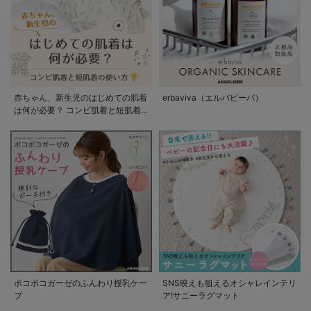
赤ちゃん、新生児のはじめての肌着
erbaviva（エルバビーバ）
は何が必要？ コンビ肌着と短肌着
の使い方
ポコポコガーゼのふんわり授乳ケー
SNS映えも狙えるオシャレインテリ
プ
ア!サニーラグマット