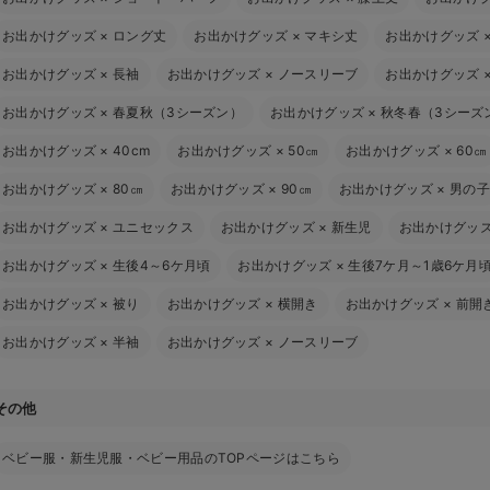
お出かけグッズ
×
ロング丈
お出かけグッズ
×
マキシ丈
お出かけグッズ
お出かけグッズ
×
長袖
お出かけグッズ
×
ノースリーブ
お出かけグッズ
お出かけグッズ
×
春夏秋（3シーズン）
お出かけグッズ
×
秋冬春（3シーズ
お出かけグッズ
×
40cm
お出かけグッズ
×
50㎝
お出かけグッズ
×
60㎝
お出かけグッズ
×
80㎝
お出かけグッズ
×
90㎝
お出かけグッズ
×
男の子
お出かけグッズ
×
ユニセックス
お出かけグッズ
×
新生児
お出かけグッ
お出かけグッズ
×
生後4～6ケ月頃
お出かけグッズ
×
生後7ケ月～1歳6ケ月
お出かけグッズ
×
被り
お出かけグッズ
×
横開き
お出かけグッズ
×
前開
お出かけグッズ
×
半袖
お出かけグッズ
×
ノースリーブ
その他
ベビー服・新生児服・ベビー用品のTOPページはこちら