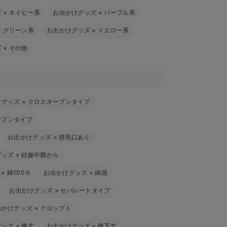
ズ
×
ネイビー系
お出かけグッズ
×
パープル系
×
グリーン系
お出かけグッズ
×
イエロー系
ズ
×
その他
けグッズ
×
クロスオープンタイプ
ープンタイプ
お出かけグッズ
×
授乳口あり
グッズ
×
妊娠中期から
×
綿100％
お出かけグッズ
×
綿混
お出かけグッズ
×
セパレートタイプ
出かけグッズ
×
クロップト
グッズ
×
膝丈
お出かけグッズ
×
膝下丈