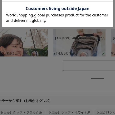
お気に入り商品を確認する
Fan】 MultiClip
【AIRMON】AIRMON2 プレミアム
【i
880
¥14,850
¥
(税込)
(税込)
カラーから探す（お出かけグッズ）
お出かけグッズ
×
ブラック系
お出かけグッズ
×
ホワイト系
お出かけグ