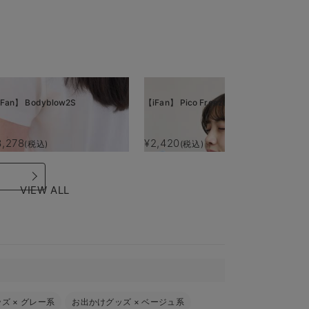
Fan】 Bodyblow2S
【iFan】 Pico Freeze
【i
3,278
¥2,420
¥
(税込)
(税込)
VIEW ALL
ッズ
×
グレー系
お出かけグッズ
×
ベージュ系