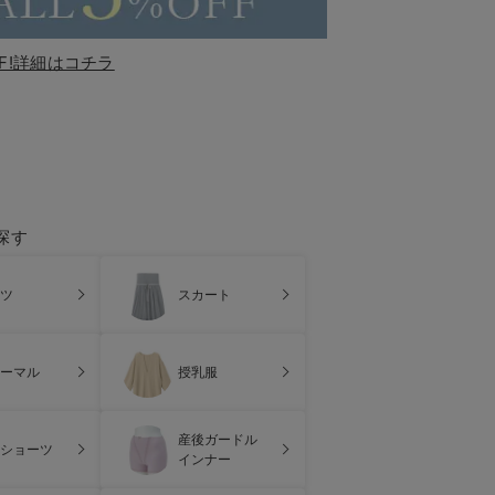
F!詳細はコチラ
探す
ツ
スカート
ーマル
授乳服
産後ガードル
ショーツ
インナー