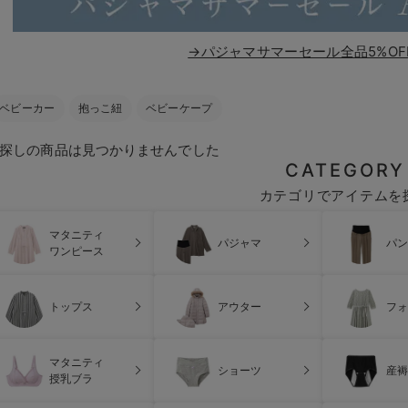
→パジャマサマーセール全品5%OF
ベビーカー
抱っこ紐
ベビーケープ
探しの商品は見つかりませんでした
CATEGORY
カテゴリでアイテムを
マタニティ
パジャマ
パン
ワンピース
トップス
アウター
フォ
マタニティ
ショーツ
産褥
授乳ブラ