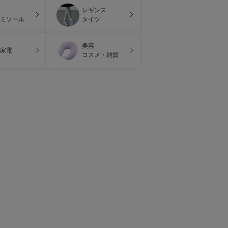
レギンス
ミソール
タイツ
美容
家電
コスメ・雑貨