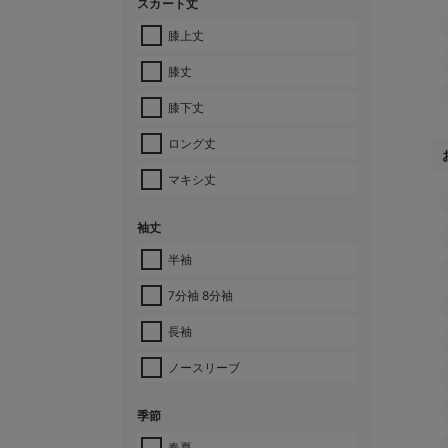
スカート丈
膝上丈
膝丈
膝下丈
ロング丈
マキシ丈
袖丈
半袖
7分袖 8分袖
長袖
ノースリーブ
季節
春夏