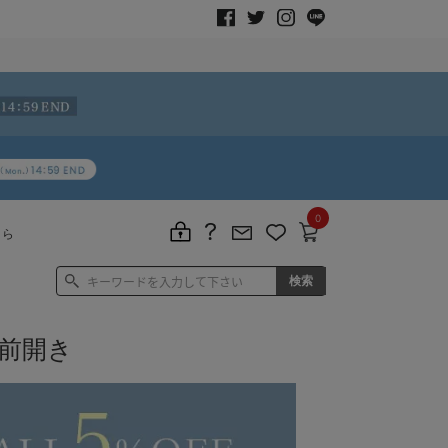
0
ちら
前開き