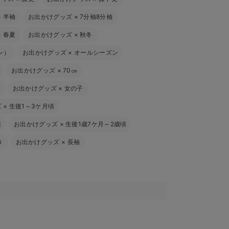
×
半袖
お出かけグッズ
×
7分袖8分袖
×
春夏
お出かけグッズ
×
秋冬
ン）
お出かけグッズ
×
オールシーズン
お出かけグッズ
×
70㎝
お出かけグッズ
×
女の子
ズ
×
生後1～3ケ月頃
頃
お出かけグッズ
×
生後1歳7ケ月～2歳頃
き
お出かけグッズ
×
長袖