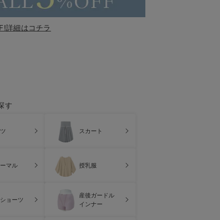
F!詳細はコチラ
探す
ツ
スカート
ーマル
授乳服
産後ガードル
ショーツ
インナー