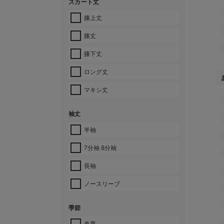
スカート丈
膝上丈
膝丈
膝下丈
ロング丈
マキシ丈
袖丈
半袖
7分袖 8分袖
長袖
ノースリーブ
季節
春夏