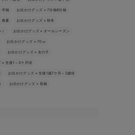
×
半袖
お出かけグッズ
×
7分袖8分袖
×
春夏
お出かけグッズ
×
秋冬
ン）
お出かけグッズ
×
オールシーズン
お出かけグッズ
×
70㎝
お出かけグッズ
×
女の子
ズ
×
生後1～3ケ月頃
頃
お出かけグッズ
×
生後1歳7ケ月～2歳頃
き
お出かけグッズ
×
長袖