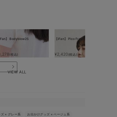
Fan】 Bodyblow2S
【iFan】 Pico Freeze
【i
3,278
¥2,420
¥
(税込)
(税込)
VIEW ALL
ッズ
×
グレー系
お出かけグッズ
×
ベージュ系