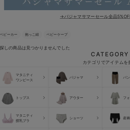
→パジャマサマーセール全品5%OF
ベビーカー
抱っこ紐
ベビーケープ
探しの商品は見つかりませんでした
CATEGORY
カテゴリでアイテムを
マタニティ
パジャマ
パン
ワンピース
トップス
アウター
フォ
マタニティ
ショーツ
産褥
授乳ブラ