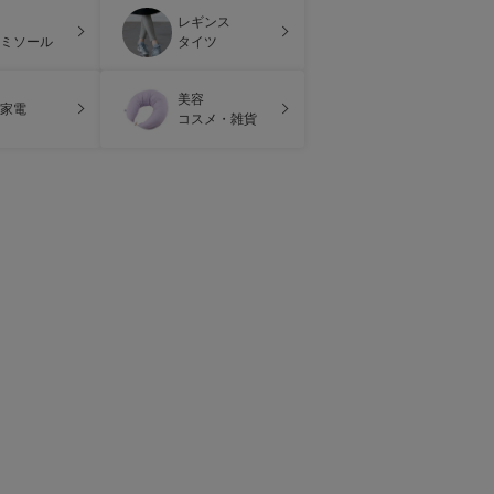
レギンス
ミソール
タイツ
美容
家電
コスメ・雑貨