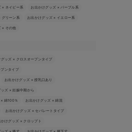
ズ
×
ネイビー系
お出かけグッズ
×
パープル系
×
グリーン系
お出かけグッズ
×
イエロー系
ズ
×
その他
けグッズ
×
クロスオープンタイプ
ープンタイプ
お出かけグッズ
×
授乳口あり
グッズ
×
妊娠中期から
×
綿100％
お出かけグッズ
×
綿混
お出かけグッズ
×
セパレートタイプ
出かけグッズ
×
クロップト
グッズ
×
膝丈
お出かけグッズ
×
膝下丈