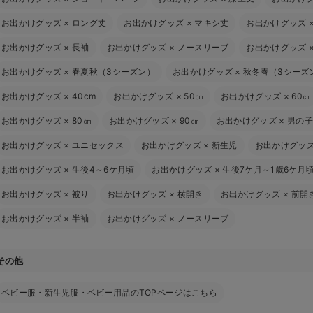
お出かけグッズ
×
ロング丈
お出かけグッズ
×
マキシ丈
お出かけグッズ
お出かけグッズ
×
長袖
お出かけグッズ
×
ノースリーブ
お出かけグッズ
お出かけグッズ
×
春夏秋（3シーズン）
お出かけグッズ
×
秋冬春（3シーズ
お出かけグッズ
×
40cm
お出かけグッズ
×
50㎝
お出かけグッズ
×
60㎝
お出かけグッズ
×
80㎝
お出かけグッズ
×
90㎝
お出かけグッズ
×
男の子
お出かけグッズ
×
ユニセックス
お出かけグッズ
×
新生児
お出かけグッ
お出かけグッズ
×
生後4～6ケ月頃
お出かけグッズ
×
生後7ケ月～1歳6ケ月
お出かけグッズ
×
被り
お出かけグッズ
×
横開き
お出かけグッズ
×
前開
お出かけグッズ
×
半袖
お出かけグッズ
×
ノースリーブ
その他
ベビー服・新生児服・ベビー用品のTOPページはこちら