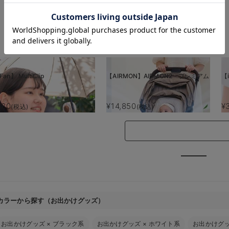
お気に入り商品を確認する
Fan】 MultiClip
【AIRMON】AIRMON2 プレミアム
【i
880
¥14,850
¥
(税込)
(税込)
カラーから探す（お出かけグッズ）
お出かけグッズ
×
ブラック系
お出かけグッズ
×
ホワイト系
お出かけグ