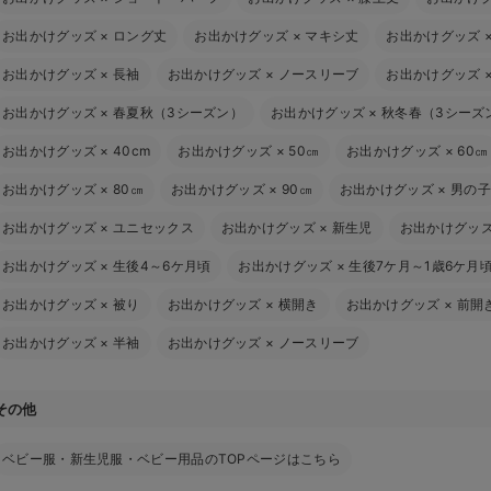
お出かけグッズ
×
ロング丈
お出かけグッズ
×
マキシ丈
お出かけグッズ
お出かけグッズ
×
長袖
お出かけグッズ
×
ノースリーブ
お出かけグッズ
お出かけグッズ
×
春夏秋（3シーズン）
お出かけグッズ
×
秋冬春（3シーズ
お出かけグッズ
×
40cm
お出かけグッズ
×
50㎝
お出かけグッズ
×
60㎝
お出かけグッズ
×
80㎝
お出かけグッズ
×
90㎝
お出かけグッズ
×
男の子
お出かけグッズ
×
ユニセックス
お出かけグッズ
×
新生児
お出かけグッ
お出かけグッズ
×
生後4～6ケ月頃
お出かけグッズ
×
生後7ケ月～1歳6ケ月
お出かけグッズ
×
被り
お出かけグッズ
×
横開き
お出かけグッズ
×
前開
お出かけグッズ
×
半袖
お出かけグッズ
×
ノースリーブ
その他
ベビー服・新生児服・ベビー用品のTOPページはこちら