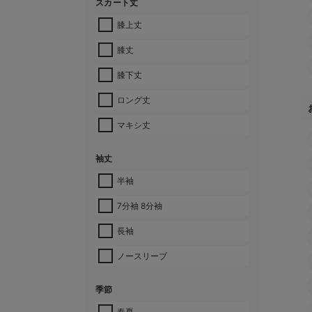
スカート丈
膝上丈
膝丈
膝下丈
ロング丈
マキシ丈
袖丈
半袖
7分袖 8分袖
長袖
ノースリーブ
季節
春夏