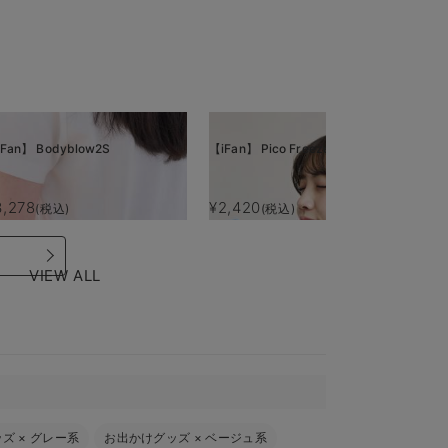
Fan】 Bodyblow2S
【iFan】 Pico Freeze
【i
3,278
¥2,420
¥
(税込)
(税込)
VIEW ALL
ッズ
×
グレー系
お出かけグッズ
×
ベージュ系