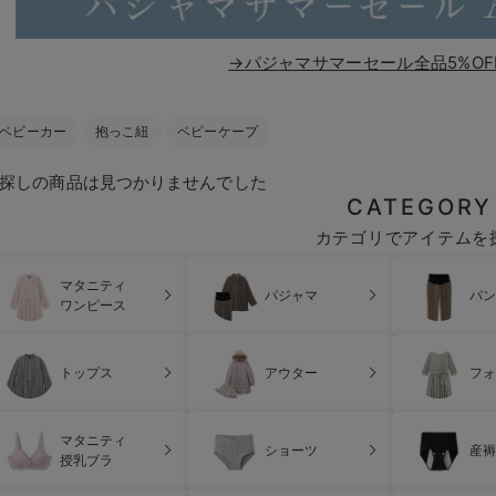
→パジャマサマーセール全品5%OF
ベビーカー
抱っこ紐
ベビーケープ
探しの商品は見つかりませんでした
CATEGORY
カテゴリでアイテムを
マタニティ
パジャマ
パン
ワンピース
トップス
アウター
フォ
マタニティ
ショーツ
産褥
授乳ブラ