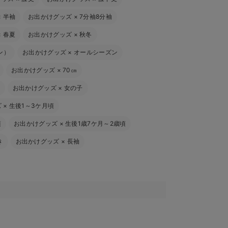
×
半袖
お出かけグッズ
×
7分袖8分袖
×
春夏
お出かけグッズ
×
秋冬
ン）
お出かけグッズ
×
オールシーズン
お出かけグッズ
×
70㎝
お出かけグッズ
×
女の子
ズ
×
生後1～3ケ月頃
頃
お出かけグッズ
×
生後1歳7ケ月～2歳頃
き
お出かけグッズ
×
長袖