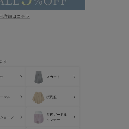
F!詳細はコチラ
探す
ツ
スカート
ーマル
授乳服
産後ガードル
ショーツ
インナー