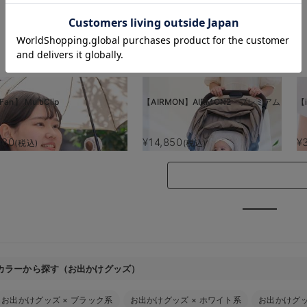
お気に入り商品を確認する
Fan】 MultiClip
【AIRMON】AIRMON2 プレミアム
【i
880
¥14,850
¥
(税込)
(税込)
カラーから探す（お出かけグッズ）
お出かけグッズ
×
ブラック系
お出かけグッズ
×
ホワイト系
お出かけグ