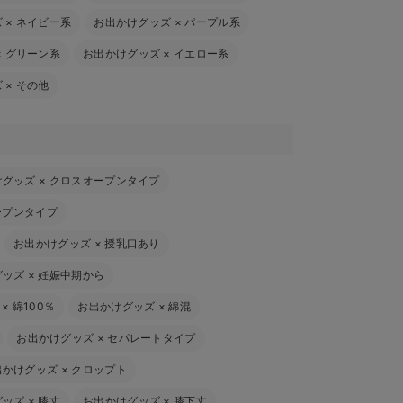
ズ
×
ネイビー系
お出かけグッズ
×
パープル系
×
グリーン系
お出かけグッズ
×
イエロー系
ズ
×
その他
けグッズ
×
クロスオープンタイプ
ープンタイプ
お出かけグッズ
×
授乳口あり
グッズ
×
妊娠中期から
×
綿100％
お出かけグッズ
×
綿混
お出かけグッズ
×
セパレートタイプ
出かけグッズ
×
クロップト
グッズ
×
膝丈
お出かけグッズ
×
膝下丈