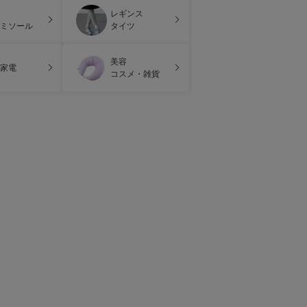
レギンス
ミソール
タイツ
美容
家電
コスメ・雑貨