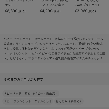
【ミキハウス】マルチ
【amanoppo】ぬいけ
moc mof ひやとろ
ケット
っと ちいさな幸せ
3WAYブランケット
¥8,800
¥4,290
¥3,960
(税込)
(税込)
(税込)
ベビー ブランケット・タオルケット (紺/ネイビー)系ならエンジェリーベ
公式オンラインショップ。ゆったりとしたシルエット、通気性の良い素材、
そして授乳に便利なデザインなど、おしゃれで可愛いベビー ブランケッ
ト・タオルケット (紺/ネイビー)の定番アイテムから最新アイテムまでご購
入いただけます。 マタニティウェア・授乳服の新着アイテムをチェック！
その他のカテゴリから探す
ベビーベッド・布団 （ベビー・新生児）
ベビー ブランケット・タオルケット
おくるみ（新生児）