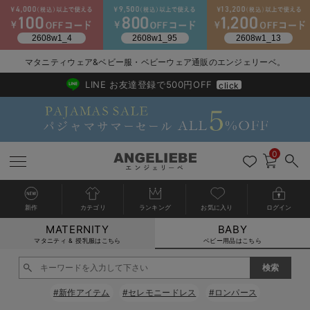
2026/NewArrival
送料495円(一部地域を除く) 7,700円以上で送料無料
マタニティウェア&ベビー服・ベビーウェア通販のエンジェリーベ。
LINE お友達登録で500円OFF
click
0
新作
カテゴリ
ランキング
お気に入り
ログイン
MATERNITY
BABY
戻る
戻る
戻る
戻る
戻る
戻る
戻る
戻る
戻る
戻る
戻る
戻る
戻る
戻る
戻る
戻る
戻る
戻る
戻る
戻る
戻る
戻る
戻る
戻る
戻る
戻る
戻る
戻る
戻る
戻る
戻る
カートに入れる
マタニティ & 授乳服はこちら
ベビー用品はこちら
新生児服全て
ベビー服全て
シーズンアイテム全て
ベビー・新生児 寝具全て
ベビー 雑貨全て
お出かけグッズ全て
ベビー｜季節の特集全て
アウトレット全て
特集全て
再入荷全て
送料無料アイテム全て
ブラキャミ おまとめ
【37周年祭セール】
気温差別オススメアイ
マタニティウェア お
こだわりの履き心地！
出産準備応援割全て
春のマタニティワンピ
Gift Selection 
冬の冷え対策インナー
入院準備の持ち物チェ
冬のあったか特集全て
閉じる
出産準備
ロンパース・カバーオール
甚平・浴衣
ベビーベッド・布団 （ベビー・新生児）
ベビーカー
猛暑からベビーを守るひんやりグッズ
【アウトレット】ワンピース
抗菌防臭加工
再入荷｜インナー
ベビーチェア（ハイローチェア）・ベビーラック
ワンピース
【37周年祭セール】2
【15℃】3月下旬～
動きやすく着回しでき
強撚スムース(コスパ
【おまとめ割】パジャ
カジュアル
ジャケット派
マタニティパジャマ
【オフィスカジュアル
レギンスタイプ
【フォーマル】ワンピ
【ベビー】長袖
ハンカチ
快適ウェア10%OFF
セットアップ・ レイ
〜3,000円（税込）
薄くてあったか
入院してすぐ使うグッ
【冬のあったか特集】
#新作アイテム
#セレモニードレス
#ロンパース