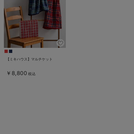
ベビー リュック
erbaviva（エルバビーバ）
ベビー 小物
安心の日本製。先輩ママが買ってよかった！本当に必要な出産準備品
ハレの日に着るANGELIEBEのセレモニー
買って正解！高評価レビューアイテム
冬に可愛いニットがお得！
【ミキハウス】マルチケット
親子コーデ｜ママとベビーにおすすめ！
￥8,800
税込
便利な育児家電
Gift Selection 出産祝い
ロンパースはいつからいつまで使う？選ぶポイントも解説！
保育園・入園準備特集
ファルスカ