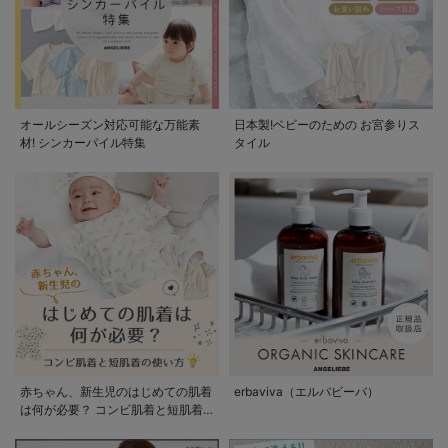
オールシーズン対応可能な万能素
日本製!ベビーのための お宮参りス
材! シンカーパイル特集
タイル
赤ちゃん、新生児のはじめての肌着
erbaviva（エルバビーバ）
は何が必要？ コンビ肌着と短肌着
の使い方