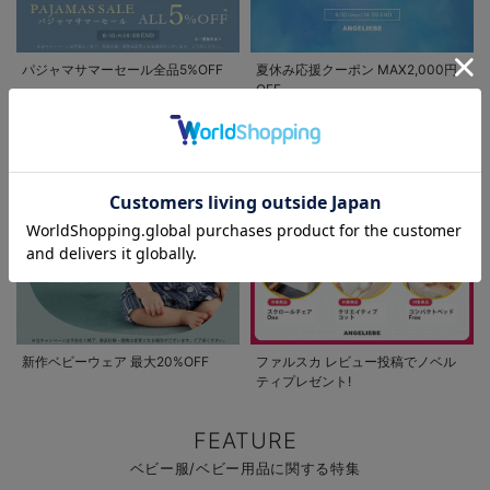
パジャマサマーセール全品5%OFF
夏休み応援クーポン MAX2,000円
OFF
お気に入り商品を確認する
新作ベビーウェア 最大20%OFF
ファルスカ レビュー投稿でノベル
ティプレゼント!
FEATURE
ベビー服/ベビー用品に関する特集