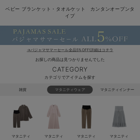
コンビ肌着・新生児/ベビー肌着
ベビー ワンピース
ベビー袴
ベビー ブランケット・タオルケット
子育て便利家電
抱っこ紐
夏のお役立ちベビーウェア
【アウトレット】トップス・授乳トップス
透け防止
再入荷｜アウター
トップス
【37周年祭セール】4
【〜10℃】3月中旬
涼しくて可愛い「ワン
デニム
きれいめトップス派
マタニティインナー
【オフィスカジュアル
パンツタイプ
【フォーマル】ボトム
【ベビー】半袖
2WAYオール
Aライン ・フレアワ
〜5,000円（税込）
綿混素材
赤ちゃんへ使うもの
【冬のあったか特集】
ベビー ブランケット・タオルケット カンタンオープンタ
イプ
ツーウェイオール・2WAYオール（新生児）
ベビー パンツ
おくるみ（新生児）
プレイマット・ベビー マット
ベビーケープ
シンカーパイル特集
【アウトレット】ボトムス
見えてもカワイイ
パンツ
レギンス
きれいめスカート派
ベビー
【フォーマル】トップ
【ベビー】グッズ
コンビ肌着
Iライン ・タイトシ
〜10,000円（税込）
腹巻・ひざ上パンツ
産後に使うグッズ
【冬のあったか特集】
ベビー ブルマ
ベビー 雑貨 小物
ベビーの動物なりきり特集
【アウトレット】パジャマ
コットン素材
スカート
オフィス
きれいめ美脚パンツ派
短肌着
快適ウェア10%OFF
ジャンパースカート/
10,001円（税込）〜
保温&リカバリー
【冬のあったか特集】
ベビー スカート
ベビー安全グッズ
ベビー 夏のお役立ちグッズ特集
【アウトレット】インナー
冷房対策
パジャマ
ツィード派
セット
ワーク・オフィス
女の子におススメのギ
レギンス・タイツ
→パジャマサマーセール全品5%OFF!詳細はコチラ
ベビートップス
ベビーおもちゃ
【素材別】ベビーロンパース特集
【アウトレット】ベビー
接触冷感素材
インナー
MAX55%OFF ブラッ
王道シンプル派
カジュアル
男の子におススメのギ
カップ付きインナー
お探しの商品は見つかりませんでした
ベビー アウター
メモリアルグッズ
袴ロンパース特集
Tシャツブラ
雑貨
セットアップ派
フォーマル / オケー
定番ギフト
あったか度◎
CATEGORY
カテゴリでアイテムを探す
ベビー セットアップ
授乳・調乳・お食事
ブラトップ
ベビー
あったかアイテム｜ベ
もらって嬉しいギフト
裏起毛素材
雑貨
マタニティウェア
マタニティインナー
スタイ・よだれかけ（新生児・ベビー）
哺乳瓶
親子セット
かわいくておもしろい
ベビー帽子（新生児・乳児）
赤ちゃん 洗剤・洗濯用品・お掃除
快適機能ウェア特集 トップス
何枚あっても嬉しいア
新生児スリーパー・ベビーパジャマ
赤ちゃん お風呂・ベビースキンケア
快適機能ウェア特集 ボトムス
長く使えるアイテム
おむつ関連グッズ
快適機能ウェア特集 パジャマ
ベビーシューズ・ファーストシューズ・ベビー靴下
お部屋映えアイテム
マタニティ
マタニティ
マタニティ
マタニティ