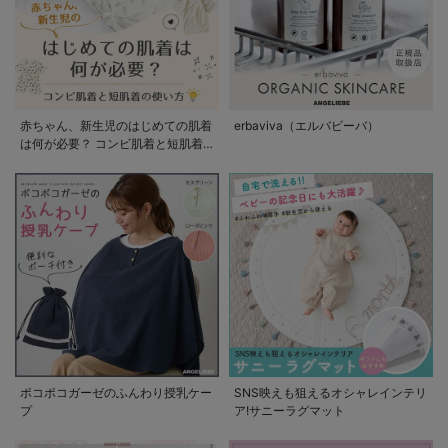
赤ちゃん、新生児のはじめての肌着
erbaviva（エルバビーバ）
は何が必要？ コンビ肌着と短肌着
の使い方
ポコポコガーゼのふんわり授乳ケー
SNS映えも狙えるオシャレインテリ
プ
ア!サニーラグマット