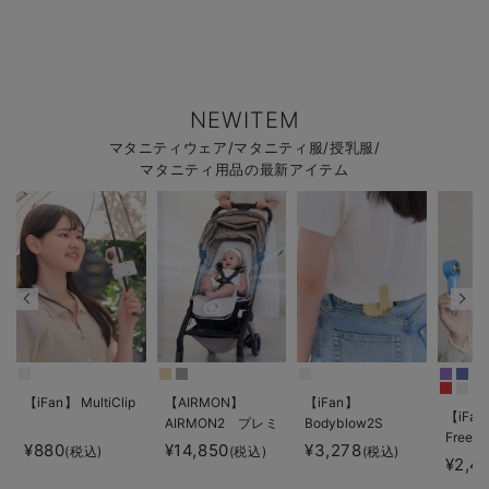
NEWITEM
マタニティウェア/マタニティ服/授乳服/
マタニティ用品の最新アイテム
【iFan】 MultiClip
【AIRMON】
【iFan】
【iFan
AIRMON2 プレミ
Bodyblow2S
Freeze
アム
¥880
¥14,850
¥3,278
(税込)
(税込)
(税込)
¥2,4