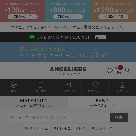
マタニティウェア&ベビー服・ベビーウェア通販のエンジェリーベ。
2026/NewArrival
送料495円(一部地域を除く) 7,700円以上で送料無料
LINE お友達登録で500円OFF
click
0
新作
カテゴリ
ランキング
お気に入り
ログイン
MATERNITY
BABY
戻る
戻る
戻る
戻る
戻る
戻る
戻る
戻る
戻る
戻る
戻る
戻る
戻る
戻る
戻る
戻る
戻る
戻る
戻る
戻る
戻る
戻る
戻る
戻る
戻る
戻る
戻る
戻る
戻る
戻る
戻る
カートに入れる
マタニティ & 授乳服はこちら
ベビー用品はこちら
新生児服全て
ベビー服全て
シーズンアイテム全て
ベビー・新生児 寝具全て
ベビー 雑貨全て
お出かけグッズ全て
ベビー｜季節の特集全て
アウトレット全て
特集全て
再入荷全て
送料無料アイテム全て
ブラキャミ おまとめ
【37周年祭セール】
気温差別オススメアイ
マタニティウェア お
こだわりの履き心地！
出産準備応援割全て
春のマタニティワンピ
Gift Selection 
冬の冷え対策インナー
入院準備の持ち物チェ
冬のあったか特集全て
閉じる
出産準備
ロンパース・カバーオール
甚平・浴衣
ベビーベッド・布団 （ベビー・新生児）
ベビーカー
猛暑からベビーを守るひんやりグッズ
【アウトレット】ワンピース
抗菌防臭加工
再入荷｜インナー
ベビーチェア（ハイローチェア）・ベビーラック
ワンピース
【37周年祭セール】2
【15℃】3月下旬～
動きやすく着回しでき
強撚スムース(コスパ
【おまとめ割】パジャ
カジュアル
ジャケット派
マタニティパジャマ
【オフィスカジュアル
レギンスタイプ
【フォーマル】ワンピ
【ベビー】長袖
ハンカチ
快適ウェア10%OFF
セットアップ・ レイ
〜3,000円（税込）
薄くてあったか
入院してすぐ使うグッ
【冬のあったか特集】
#新作アイテム
#セレモニードレス
#ロンパース