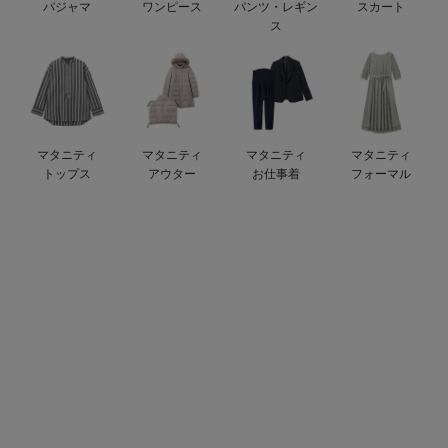
パジャマ
ワンピース
パンツ・レギン
スカート
ベビー リュック
erbaviva（エルバビーバ）
ス
ベビー 小物
安心の日本製。先輩ママが買ってよかった！本当に必要な出産準備品
ハレの日に着るANGELIEBEのセレモニー
買って正解！高評価レビューアイテム
マタニティ
マタニティ
マタニティ
マタニティ
トップス
アウター
お仕事着
フォーマル
冬に可愛いニットがお得！
親子コーデ｜ママとベビーにおすすめ！
便利な育児家電
Gift Selection 出産祝い
ロンパースはいつからいつまで使う？選ぶポイントも解説！
保育園・入園準備特集
ファルスカ