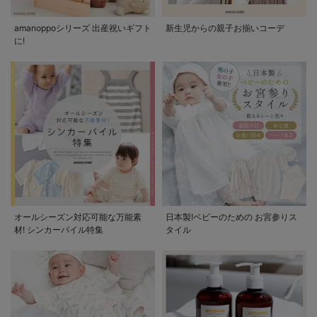
amanoppoシリーズ 出産祝いギフト
新生児からの親子お揃いコーデ
に!
オールシーズン対応可能な万能素
日本製!ベビーのための お宮参りス
材! シンカーパイル特集
タイル