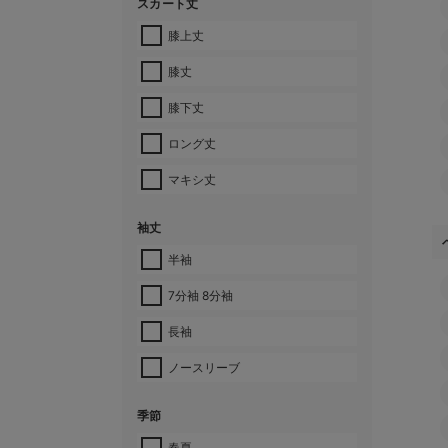
スカート丈
膝上丈
膝丈
膝下丈
ロング丈
マキシ丈
袖丈
半袖
7分袖 8分袖
長袖
ノースリーブ
季節
春夏