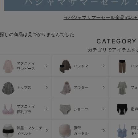
→パジャマサマーセール全品5%OF
探しの商品は見つかりませんでした
CATEGORY
カテゴリでアイテムを
マタニティ
パジャマ
パン
ワンピース
トップス
アウター
フォ
マタニティ
ショーツ
産褥
授乳ブラ
骨盤・マタニテ
腹帯
授乳
ィベルト
ガードル
キャ