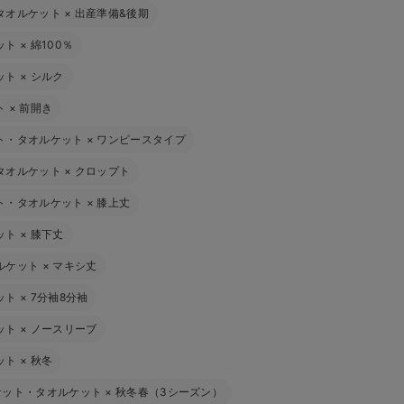
タオルケット
×
出産準備&後期
ット
×
綿100％
ット
×
シルク
ト
×
前開き
ト・タオルケット
×
ワンピースタイプ
タオルケット
×
クロップト
ト・タオルケット
×
膝上丈
ット
×
膝下丈
ルケット
×
マキシ丈
ット
×
7分袖8分袖
ット
×
ノースリーブ
ット
×
秋冬
ケット・タオルケット
×
秋冬春（3シーズン）