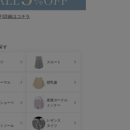
F!詳細はコチラ
探す
ツ
スカート
ーマル
授乳服
産後ガードル
ショーツ
インナー
レギンス
ミソール
タイツ