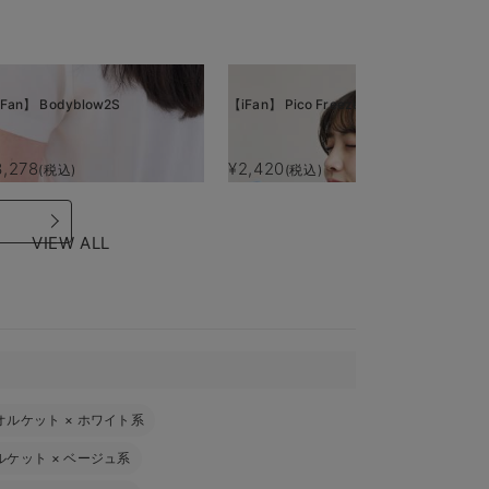
Fan】 Bodyblow2S
【iFan】 Pico Freeze
【i
3,278
¥2,420
¥
(税込)
(税込)
VIEW ALL
オルケット
×
ホワイト系
ルケット
×
ベージュ系