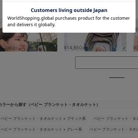
お気に入り商品を確認する
Fan】 MultiClip
【AIRMON】AIRMON2 プレミアム
【i
880
¥14,850
¥
(税込)
(税込)
カラーから探す（ベビー ブランケット・タオルケット）
ベビー ブランケット・タオルケット
×
ブラック系
ベビー ブランケット・タ
ベビー ブランケット・タオルケット
×
グレー系
ベビー ブランケット・タオ