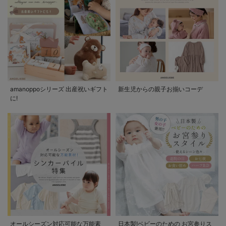
amanoppoシリーズ 出産祝いギフト
新生児からの親子お揃いコーデ
に!
オールシーズン対応可能な万能素
日本製!ベビーのための お宮参りス