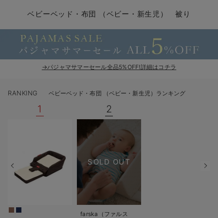
コンビ肌着・新生児/ベビー肌着
ベビー ワンピース
ベビー袴
ベビー ブランケット・タオルケット
子育て便利家電
抱っこ紐
夏のお役立ちベビーウェア
【アウトレット】トップス・授乳トップス
透け防止
再入荷｜アウター
トップス
【37周年祭セール】4
【〜10℃】3月中旬
涼しくて可愛い「ワン
デニム
きれいめトップス派
マタニティインナー
【オフィスカジュアル
パンツタイプ
【フォーマル】ボトム
【ベビー】半袖
2WAYオール
Aライン ・フレアワ
〜5,000円（税込）
綿混素材
赤ちゃんへ使うもの
【冬のあったか特集】
ベビーベッド・布団 （ベビー・新生児） 被り
ツーウェイオール・2WAYオール（新生児）
ベビー パンツ
おくるみ（新生児）
プレイマット・ベビー マット
ベビーケープ
シンカーパイル特集
【アウトレット】ボトムス
見えてもカワイイ
パンツ
レギンス
きれいめスカート派
ベビー
【フォーマル】トップ
【ベビー】グッズ
コンビ肌着
Iライン ・タイトシ
〜10,000円（税込）
腹巻・ひざ上パンツ
産後に使うグッズ
【冬のあったか特集】
ベビー ブルマ
ベビー 雑貨 小物
ベビーの動物なりきり特集
【アウトレット】パジャマ
コットン素材
スカート
オフィス
きれいめ美脚パンツ派
短肌着
快適ウェア10%OFF
ジャンパースカート/
10,001円（税込）〜
保温&リカバリー
【冬のあったか特集】
ベビー スカート
ベビー安全グッズ
ベビー 夏のお役立ちグッズ特集
【アウトレット】インナー
冷房対策
パジャマ
ツィード派
セット
ワーク・オフィス
女の子におススメのギ
レギンス・タイツ
→パジャマサマーセール全品5%OFF!詳細はコチラ
ベビートップス
ベビーおもちゃ
【素材別】ベビーロンパース特集
【アウトレット】ベビー
接触冷感素材
インナー
MAX55%OFF ブラッ
王道シンプル派
カジュアル
男の子におススメのギ
カップ付きインナー
RANKING
ベビーベッド・布団 （ベビー・新生児）ランキング
ベビー アウター
メモリアルグッズ
袴ロンパース特集
Tシャツブラ
雑貨
セットアップ派
フォーマル / オケー
定番ギフト
あったか度◎
1
2
ベビー セットアップ
授乳・調乳・お食事
ブラトップ
ベビー
あったかアイテム｜ベ
もらって嬉しいギフト
裏起毛素材
スタイ・よだれかけ（新生児・ベビー）
哺乳瓶
親子セット
かわいくておもしろい
SOLD OUT
ベビー帽子（新生児・乳児）
赤ちゃん 洗剤・洗濯用品・お掃除
快適機能ウェア特集 トップス
何枚あっても嬉しいア
新生児スリーパー・ベビーパジャマ
赤ちゃん お風呂・ベビースキンケア
快適機能ウェア特集 ボトムス
長く使えるアイテム
おむつ関連グッズ
快適機能ウェア特集 パジャマ
ベビーシューズ・ファーストシューズ・ベビー靴下
お部屋映えアイテム
farska（ファルス