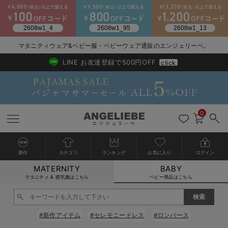
2026/NewArrival
送料495円(一部地域を除く) 7,700円以上で送料無料
マタニティウェア&ベビー服・ベビーウェア通販のエンジェリーベ。
LINE お友達登録で500円OFF
click
0
新作
カテゴリ
ランキング
お気に入り
ログイン
MATERNITY
BABY
戻る
戻る
戻る
戻る
戻る
戻る
戻る
戻る
戻る
戻る
戻る
戻る
戻る
戻る
戻る
戻る
戻る
戻る
戻る
戻る
戻る
戻る
戻る
戻る
戻る
戻る
戻る
戻る
戻る
戻る
戻る
カートに入れる
マタニティ & 授乳服はこちら
ベビー用品はこちら
新生児服全て
ベビー服全て
シーズンアイテム全て
ベビー・新生児 寝具全て
ベビー 雑貨全て
お出かけグッズ全て
ベビー｜季節の特集全て
アウトレット全て
特集全て
再入荷全て
送料無料アイテム全て
ブラキャミ おまとめ
【37周年祭セール】
気温差別オススメアイ
マタニティウェア お
こだわりの履き心地！
出産準備応援割全て
春のマタニティワンピ
Gift Selection 
冬の冷え対策インナー
入院準備の持ち物チェ
冬のあったか特集全て
閉じる
出産準備
ロンパース・カバーオール
甚平・浴衣
ベビーベッド・布団 （ベビー・新生児）
ベビーカー
猛暑からベビーを守るひんやりグッズ
【アウトレット】ワンピース
抗菌防臭加工
再入荷｜インナー
ベビーチェア（ハイローチェア）・ベビーラック
ワンピース
【37周年祭セール】2
【15℃】3月下旬～
動きやすく着回しでき
強撚スムース(コスパ
【おまとめ割】パジャ
カジュアル
ジャケット派
マタニティパジャマ
【オフィスカジュアル
レギンスタイプ
【フォーマル】ワンピ
【ベビー】長袖
ハンカチ
快適ウェア10%OFF
セットアップ・ レイ
〜3,000円（税込）
薄くてあったか
入院してすぐ使うグッ
【冬のあったか特集】
#新作アイテム
#セレモニードレス
#ロンパース