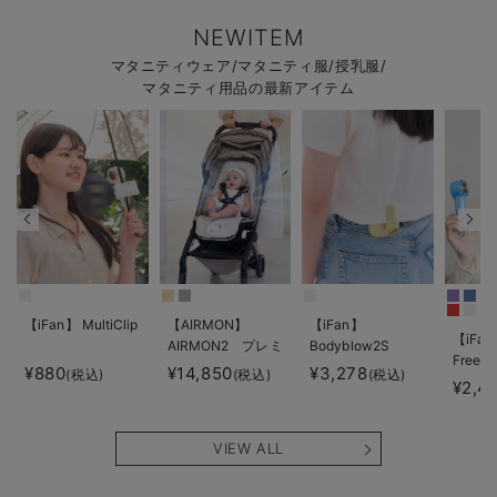
NEWITEM
マタニティウェア/マタニティ服/授乳服/
マタニティ用品の最新アイテム
【iFan】 MultiClip
【AIRMON】
【iFan】
【iFan
AIRMON2 プレミ
Bodyblow2S
Freeze
アム
¥880
¥14,850
¥3,278
(税込)
(税込)
(税込)
¥2,4
VIEW ALL