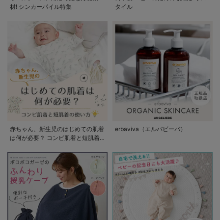
材! シンカーパイル特集
タイル
赤ちゃん、新生児のはじめての肌着
erbaviva（エルバビーバ）
は何が必要？ コンビ肌着と短肌着
の使い方