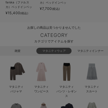
farska（ファルス
カ）ベッドインベッ
ベビー リュック
erbaviva（エルバビーバ）
カ）ベッドインベッ
ドエイドオーガニッ
¥7,700
(税込)
ド フレックス
ク
¥15,400
(税込)
ベビー 小物
安心の日本製。先輩ママが買ってよかった！本当に必要な出産準備品
ハレの日に着るANGELIEBEのセレモニー
お探しの商品は見つかりませんでした
買って正解！高評価レビューアイテム
CATEGORY
カテゴリでアイテムを探す
冬に可愛いニットがお得！
雑貨
マタニティウェア
マタニティインナー
親子コーデ｜ママとベビーにおすすめ！
便利な育児家電
Gift Selection 出産祝い
ロンパースはいつからいつまで使う？選ぶポイントも解説！
マタニティ
マタニティ
マタニティ
マタニティ
パジャマ
ワンピース
パンツ・レギン
スカート
保育園・入園準備特集
ス
ファルスカ