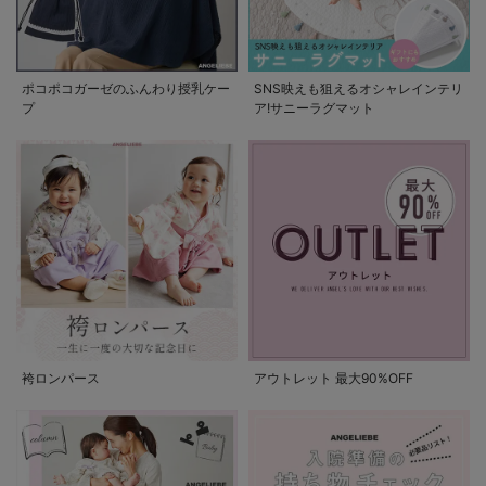
ポコポコガーゼのふんわり授乳ケー
SNS映えも狙えるオシャレインテリ
プ
ア!サニーラグマット
袴ロンパース
アウトレット 最大90%OFF