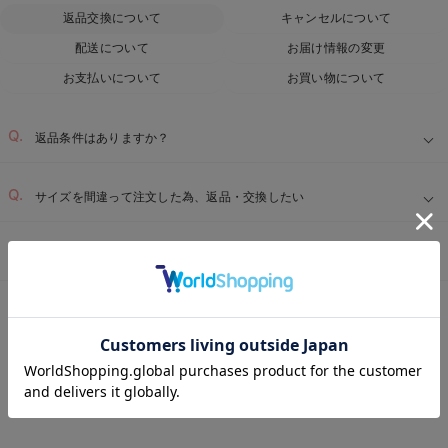
返品交換について
キャンセルについて
配送について
お届け情報の変更
お支払いについて
お買い物について
返品条件はありますか？
サイズを間違って注文した為、返品・交換したい
届いた商品に不具合があった為、交換・返品したい
ベビー用品TOP
ベビー全商品
ベビー・新生児 寝具
ベビーベッド・布団
＞
＞
＞
お気に入り商品を確認する
REVIEW
ベビーベッド・布団 （ベビー・新生児） 被り
の高評価レビュー