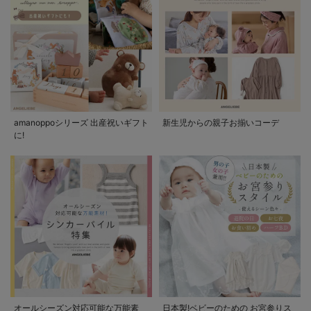
amanoppoシリーズ 出産祝いギフト
新生児からの親子お揃いコーデ
に!
オールシーズン対応可能な万能素
日本製!ベビーのための お宮参りス