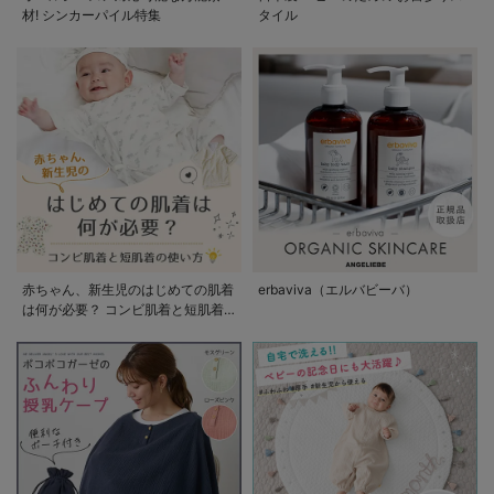
材! シンカーパイル特集
タイル
赤ちゃん、新生児のはじめての肌着
erbaviva（エルバビーバ）
は何が必要？ コンビ肌着と短肌着
の使い方