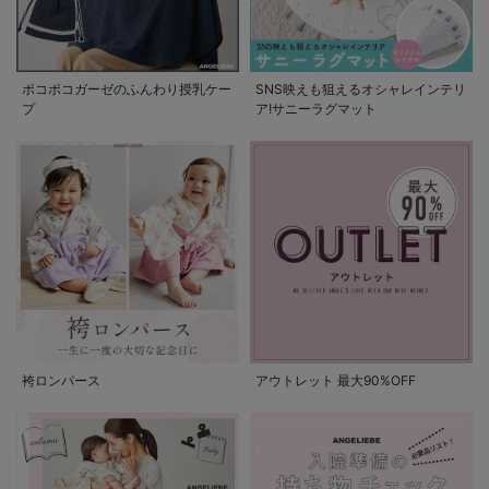
ポコポコガーゼのふんわり授乳ケー
SNS映えも狙えるオシャレインテリ
プ
ア!サニーラグマット
袴ロンパース
アウトレット 最大90%OFF