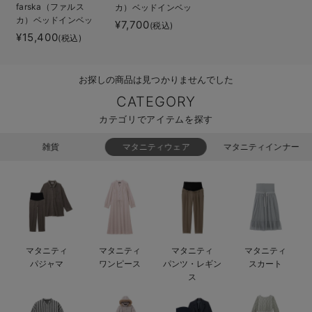
farska（ファルス
カ）ベッドインベッ
ベビー リュック
erbaviva（エルバビーバ）
カ）ベッドインベッ
ドエイドオーガニッ
¥7,700
(税込)
ド フレックス
ク
¥15,400
(税込)
ベビー 小物
安心の日本製。先輩ママが買ってよかった！本当に必要な出産準備品
ハレの日に着るANGELIEBEのセレモニー
お探しの商品は見つかりませんでした
買って正解！高評価レビューアイテム
CATEGORY
カテゴリでアイテムを探す
冬に可愛いニットがお得！
雑貨
マタニティウェア
マタニティインナー
親子コーデ｜ママとベビーにおすすめ！
便利な育児家電
Gift Selection 出産祝い
ロンパースはいつからいつまで使う？選ぶポイントも解説！
マタニティ
マタニティ
マタニティ
マタニティ
パジャマ
ワンピース
パンツ・レギン
スカート
保育園・入園準備特集
ス
ファルスカ