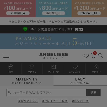
2026/NewArrival
送料495円(一部地域を除く) 7,700円以上で送料無料
マタニティウェア&ベビー服・ベビーウェア通販のエンジェリーベ。
LINE お友達登録で500円OFF
click
0
新作
カテゴリ
ランキング
お気に入り
ログイン
MATERNITY
BABY
戻る
戻る
戻る
戻る
戻る
戻る
戻る
戻る
戻る
戻る
戻る
戻る
戻る
戻る
戻る
戻る
戻る
戻る
戻る
戻る
戻る
戻る
戻る
戻る
戻る
戻る
戻る
戻る
戻る
戻る
戻る
カートに入れる
マタニティ & 授乳服はこちら
ベビー用品はこちら
新生児服全て
ベビー服全て
シーズンアイテム全て
ベビー・新生児 寝具全て
ベビー 雑貨全て
お出かけグッズ全て
ベビー｜季節の特集全て
アウトレット全て
特集全て
再入荷全て
送料無料アイテム全て
ブラキャミ おまとめ
【37周年祭セール】
気温差別オススメアイ
マタニティウェア お
こだわりの履き心地！
出産準備応援割全て
春のマタニティワンピ
Gift Selection 
冬の冷え対策インナー
入院準備の持ち物チェ
冬のあったか特集全て
閉じる
出産準備
ロンパース・カバーオール
甚平・浴衣
ベビーベッド・布団 （ベビー・新生児）
ベビーカー
猛暑からベビーを守るひんやりグッズ
【アウトレット】ワンピース
抗菌防臭加工
再入荷｜インナー
ベビーチェア（ハイローチェア）・ベビーラック
ワンピース
【37周年祭セール】2
【15℃】3月下旬～
動きやすく着回しでき
強撚スムース(コスパ
【おまとめ割】パジャ
カジュアル
ジャケット派
マタニティパジャマ
【オフィスカジュアル
レギンスタイプ
【フォーマル】ワンピ
【ベビー】長袖
ハンカチ
快適ウェア10%OFF
セットアップ・ レイ
〜3,000円（税込）
薄くてあったか
入院してすぐ使うグッ
【冬のあったか特集】
#新作アイテム
#セレモニードレス
#ロンパース