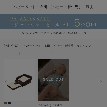
コンビ肌着・新生児/ベビー肌着
ベビー ワンピース
ベビー袴
ベビー ブランケット・タオルケット
子育て便利家電
抱っこ紐
夏のお役立ちベビーウェア
【アウトレット】トップス・授乳トップス
透け防止
再入荷｜アウター
トップス
【37周年祭セール】4
【〜10℃】3月中旬
涼しくて可愛い「ワン
デニム
きれいめトップス派
マタニティインナー
【オフィスカジュアル
パンツタイプ
【フォーマル】ボトム
【ベビー】半袖
2WAYオール
Aライン ・フレアワ
〜5,000円（税込）
綿混素材
赤ちゃんへ使うもの
【冬のあったか特集】
ベビーベッド・布団 （ベビー・新生児） 膝丈
ツーウェイオール・2WAYオール（新生児）
ベビー パンツ
おくるみ（新生児）
プレイマット・ベビー マット
ベビーケープ
シンカーパイル特集
【アウトレット】ボトムス
見えてもカワイイ
パンツ
レギンス
きれいめスカート派
ベビー
【フォーマル】トップ
【ベビー】グッズ
コンビ肌着
Iライン ・タイトシ
〜10,000円（税込）
腹巻・ひざ上パンツ
産後に使うグッズ
【冬のあったか特集】
ベビー ブルマ
ベビー 雑貨 小物
ベビーの動物なりきり特集
【アウトレット】パジャマ
コットン素材
スカート
オフィス
きれいめ美脚パンツ派
短肌着
快適ウェア10%OFF
ジャンパースカート/
10,001円（税込）〜
保温&リカバリー
【冬のあったか特集】
ベビー スカート
ベビー安全グッズ
ベビー 夏のお役立ちグッズ特集
【アウトレット】インナー
冷房対策
パジャマ
ツィード派
セット
ワーク・オフィス
女の子におススメのギ
レギンス・タイツ
→パジャマサマーセール全品5%OFF!詳細はコチラ
ベビートップス
ベビーおもちゃ
【素材別】ベビーロンパース特集
【アウトレット】ベビー
接触冷感素材
インナー
MAX55%OFF ブラッ
王道シンプル派
カジュアル
男の子におススメのギ
カップ付きインナー
RANKING
ベビーベッド・布団 （ベビー・新生児）ランキング
ベビー アウター
メモリアルグッズ
袴ロンパース特集
Tシャツブラ
雑貨
セットアップ派
フォーマル / オケー
定番ギフト
あったか度◎
1
2
ベビー セットアップ
授乳・調乳・お食事
ブラトップ
ベビー
あったかアイテム｜ベ
もらって嬉しいギフト
裏起毛素材
スタイ・よだれかけ（新生児・ベビー）
哺乳瓶
親子セット
かわいくておもしろい
SOLD OUT
ベビー帽子（新生児・乳児）
赤ちゃん 洗剤・洗濯用品・お掃除
快適機能ウェア特集 トップス
何枚あっても嬉しいア
新生児スリーパー・ベビーパジャマ
赤ちゃん お風呂・ベビースキンケア
快適機能ウェア特集 ボトムス
長く使えるアイテム
おむつ関連グッズ
快適機能ウェア特集 パジャマ
ベビーシューズ・ファーストシューズ・ベビー靴下
お部屋映えアイテム
farska（ファルス