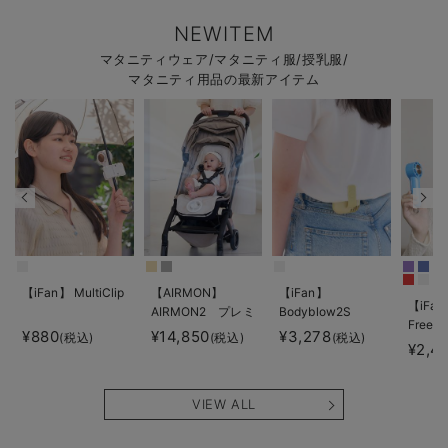
NEWITEM
マタニティウェア/マタニティ服/授乳服/
マタニティ用品の最新アイテム
【iFan】 MultiClip
【AIRMON】
【iFan】
【iFan
AIRMON2 プレミ
Bodyblow2S
Freeze
アム
¥880
¥14,850
¥3,278
(税込)
(税込)
(税込)
¥2,4
VIEW ALL