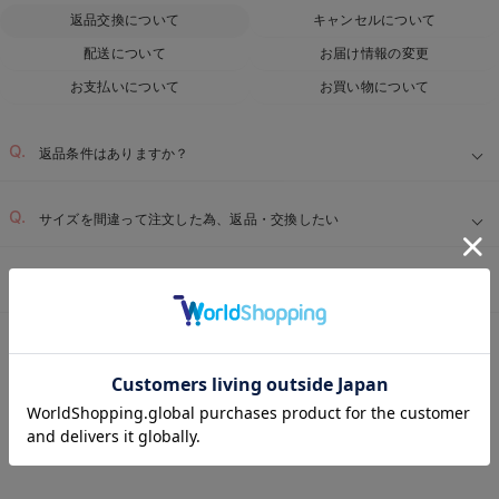
返品交換について
キャンセルについて
配送について
お届け情報の変更
お支払いについて
お買い物について
返品条件はありますか？
サイズを間違って注文した為、返品・交換したい
届いた商品に不具合があった為、交換・返品したい
ベビー用品TOP
ベビー全商品
ベビー・新生児 寝具
ベビーベッド・布団
＞
＞
＞
お気に入り商品を確認する
REVIEW
ベビーベッド・布団 （ベビー・新生児） 膝丈
の高評価レビュー