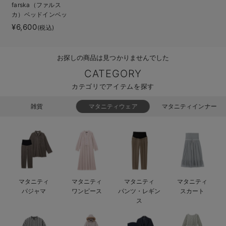
farska（ファルス
ベビー リュック
erbaviva（エルバビーバ）
カ）ベッドインベッ
ド エイド
¥6,600
(税込)
ベビー 小物
安心の日本製。先輩ママが買ってよかった！本当に必要な出産準備品
ハレの日に着るANGELIEBEのセレモニー
お探しの商品は見つかりませんでした
買って正解！高評価レビューアイテム
CATEGORY
カテゴリでアイテムを探す
冬に可愛いニットがお得！
雑貨
マタニティウェア
マタニティインナー
親子コーデ｜ママとベビーにおすすめ！
便利な育児家電
Gift Selection 出産祝い
ロンパースはいつからいつまで使う？選ぶポイントも解説！
マタニティ
マタニティ
マタニティ
マタニティ
パジャマ
ワンピース
パンツ・レギン
スカート
保育園・入園準備特集
ス
ファルスカ