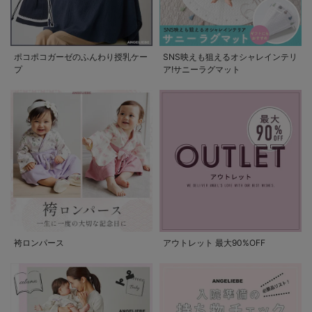
ポコポコガーゼのふんわり授乳ケー
SNS映えも狙えるオシャレインテリ
プ
ア!サニーラグマット
袴ロンパース
アウトレット 最大90%OFF