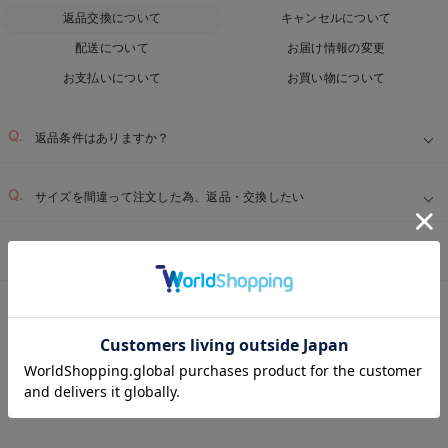
返品交換について
キャンセルについて
配送について
お届け情報の変更
お支払いについて
お買い物について
返品条件はありますか？
サイズを間違って注文した為、返品・交換したい
届いた商品に不具合があった為、交換・返品したい
ベビー用品TOP
ベビー全商品
ベビー・新生児 寝具
ベビーベッド・布団
＞
＞
＞
お気に入り商品を確認する
REVIEW
ベビーベッド・布団 （ベビー・新生児） マキシ丈
の高評価レビュー