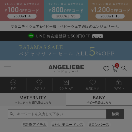
2026/NewArrival
送料495円(一部地域を除く) 7,700円以上で送料無料
マタニティウェア&ベビー服・ベビーウェア通販のエンジェリーベ。
LINE お友達登録で500円OFF
click
0
新作
カテゴリ
ランキング
お気に入り
ログイン
MATERNITY
BABY
戻る
戻る
戻る
戻る
戻る
戻る
戻る
戻る
戻る
戻る
戻る
戻る
戻る
戻る
戻る
戻る
戻る
戻る
戻る
戻る
戻る
戻る
戻る
戻る
戻る
戻る
戻る
戻る
戻る
戻る
戻る
カートに入れる
マタニティ & 授乳服はこちら
ベビー用品はこちら
新生児服全て
ベビー服全て
シーズンアイテム全て
ベビー・新生児 寝具全て
ベビー 雑貨全て
お出かけグッズ全て
ベビー｜季節の特集全て
アウトレット全て
特集全て
再入荷全て
送料無料アイテム全て
ブラキャミ おまとめ
【37周年祭セール】
気温差別オススメアイ
マタニティウェア お
こだわりの履き心地！
出産準備応援割全て
春のマタニティワンピ
Gift Selection 
冬の冷え対策インナー
入院準備の持ち物チェ
冬のあったか特集全て
閉じる
出産準備
ロンパース・カバーオール
甚平・浴衣
ベビーベッド・布団 （ベビー・新生児）
ベビーカー
猛暑からベビーを守るひんやりグッズ
【アウトレット】ワンピース
抗菌防臭加工
再入荷｜インナー
ベビーチェア（ハイローチェア）・ベビーラック
ワンピース
【37周年祭セール】2
【15℃】3月下旬～
動きやすく着回しでき
強撚スムース(コスパ
【おまとめ割】パジャ
カジュアル
ジャケット派
マタニティパジャマ
【オフィスカジュアル
レギンスタイプ
【フォーマル】ワンピ
【ベビー】長袖
ハンカチ
快適ウェア10%OFF
セットアップ・ レイ
〜3,000円（税込）
薄くてあったか
入院してすぐ使うグッ
【冬のあったか特集】
#新作アイテム
#セレモニードレス
#ロンパース