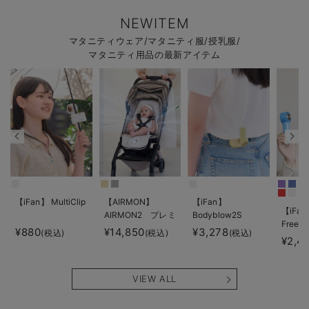
NEWITEM
マタニティウェア/マタニティ服/授乳服/
マタニティ用品の最新アイテム
【iFan】 MultiClip
【AIRMON】
【iFan】
【iFan
AIRMON2 プレミ
Bodyblow2S
Freeze
アム
¥880
¥14,850
¥3,278
(税込)
(税込)
(税込)
¥2,4
VIEW ALL