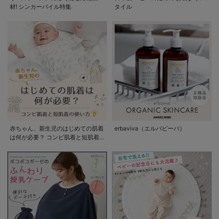
材! シンカーパイル特集
タイル
赤ちゃん、新生児のはじめての肌着
erbaviva（エルバビーバ）
は何が必要？ コンビ肌着と短肌着
の使い方