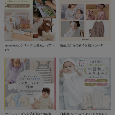
amanoppoシリーズ 出産祝いギフト
新生児からの親子お揃いコーデ
に!
オールシーズン対応可能な万能素
日本製!ベビーのための お宮参りス