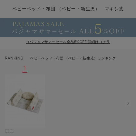
コンビ肌着・新生児/ベビー肌着
ベビー ワンピース
ベビー袴
ベビー ブランケット・タオルケット
子育て便利家電
抱っこ紐
夏のお役立ちベビーウェア
【アウトレット】トップス・授乳トップス
透け防止
再入荷｜アウター
トップス
【37周年祭セール】4
【〜10℃】3月中旬
涼しくて可愛い「ワン
デニム
きれいめトップス派
マタニティインナー
【オフィスカジュアル
パンツタイプ
【フォーマル】ボトム
【ベビー】半袖
2WAYオール
Aライン ・フレアワ
〜5,000円（税込）
綿混素材
赤ちゃんへ使うもの
【冬のあったか特集】
ベビーベッド・布団 （ベビー・新生児） マキシ丈
ツーウェイオール・2WAYオール（新生児）
ベビー パンツ
おくるみ（新生児）
プレイマット・ベビー マット
ベビーケープ
シンカーパイル特集
【アウトレット】ボトムス
見えてもカワイイ
パンツ
レギンス
きれいめスカート派
ベビー
【フォーマル】トップ
【ベビー】グッズ
コンビ肌着
Iライン ・タイトシ
〜10,000円（税込）
腹巻・ひざ上パンツ
産後に使うグッズ
【冬のあったか特集】
ベビー ブルマ
ベビー 雑貨 小物
ベビーの動物なりきり特集
【アウトレット】パジャマ
コットン素材
スカート
オフィス
きれいめ美脚パンツ派
短肌着
快適ウェア10%OFF
ジャンパースカート/
10,001円（税込）〜
保温&リカバリー
【冬のあったか特集】
ベビー スカート
ベビー安全グッズ
ベビー 夏のお役立ちグッズ特集
【アウトレット】インナー
冷房対策
パジャマ
ツィード派
セット
ワーク・オフィス
女の子におススメのギ
レギンス・タイツ
→パジャマサマーセール全品5%OFF!詳細はコチラ
ベビートップス
ベビーおもちゃ
【素材別】ベビーロンパース特集
【アウトレット】ベビー
接触冷感素材
インナー
MAX55%OFF ブラッ
王道シンプル派
カジュアル
男の子におススメのギ
カップ付きインナー
RANKING
ベビーベッド・布団 （ベビー・新生児）ランキング
ベビー アウター
メモリアルグッズ
袴ロンパース特集
Tシャツブラ
雑貨
セットアップ派
フォーマル / オケー
定番ギフト
あったか度◎
1
ベビー セットアップ
授乳・調乳・お食事
ブラトップ
ベビー
あったかアイテム｜ベ
もらって嬉しいギフト
裏起毛素材
スタイ・よだれかけ（新生児・ベビー）
哺乳瓶
親子セット
かわいくておもしろい
ベビー帽子（新生児・乳児）
赤ちゃん 洗剤・洗濯用品・お掃除
快適機能ウェア特集 トップス
何枚あっても嬉しいア
新生児スリーパー・ベビーパジャマ
赤ちゃん お風呂・ベビースキンケア
快適機能ウェア特集 ボトムス
長く使えるアイテム
おむつ関連グッズ
快適機能ウェア特集 パジャマ
ベビーシューズ・ファーストシューズ・ベビー靴下
お部屋映えアイテム