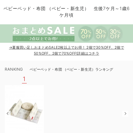
コンビ肌着・新生児/ベビー肌着
ベビー ワンピース
ベビー袴
ベビー ブランケット・タオルケット
子育て便利家電
抱っこ紐
夏のお役立ちベビーウェア
【アウトレット】トップス・授乳トップス
透け防止
再入荷｜アウター
トップス
【37周年祭セール】4
【〜10℃】3月中旬
涼しくて可愛い「ワン
デニム
きれいめトップス派
マタニティインナー
【オフィスカジュアル
パンツタイプ
【フォーマル】ボトム
【ベビー】半袖
2WAYオール
Aライン ・フレアワ
〜5,000円（税込）
綿混素材
赤ちゃんへ使うもの
【冬のあったか特集】
ベビーベッド・布団 （ベビー・新生児） 生後7ケ月～1歳6
ケ月頃
ツーウェイオール・2WAYオール（新生児）
ベビー パンツ
おくるみ（新生児）
プレイマット・ベビー マット
ベビーケープ
シンカーパイル特集
【アウトレット】ボトムス
見えてもカワイイ
パンツ
レギンス
きれいめスカート派
ベビー
【フォーマル】トップ
【ベビー】グッズ
コンビ肌着
Iライン ・タイトシ
〜10,000円（税込）
腹巻・ひざ上パンツ
産後に使うグッズ
【冬のあったか特集】
ベビー ブルマ
ベビー 雑貨 小物
ベビーの動物なりきり特集
【アウトレット】パジャマ
コットン素材
スカート
オフィス
きれいめ美脚パンツ派
短肌着
快適ウェア10%OFF
ジャンパースカート/
10,001円（税込）〜
保温&リカバリー
【冬のあったか特集】
ベビー スカート
ベビー安全グッズ
ベビー 夏のお役立ちグッズ特集
【アウトレット】インナー
冷房対策
パジャマ
ツィード派
セット
ワーク・オフィス
女の子におススメのギ
レギンス・タイツ
→夏服買い足しおまとめSALE2枚以上でお得！ 2個で30%OFF、2個で
ベビートップス
ベビーおもちゃ
【素材別】ベビーロンパース特集
【アウトレット】ベビー
接触冷感素材
インナー
MAX55%OFF ブラッ
王道シンプル派
カジュアル
男の子におススメのギ
カップ付きインナー
50%OFF、2個で70%OFF!詳細はコチラ
ベビー アウター
メモリアルグッズ
袴ロンパース特集
Tシャツブラ
雑貨
セットアップ派
フォーマル / オケー
定番ギフト
あったか度◎
RANKING
ベビーベッド・布団 （ベビー・新生児）ランキング
ベビー セットアップ
授乳・調乳・お食事
ブラトップ
ベビー
あったかアイテム｜ベ
もらって嬉しいギフト
裏起毛素材
1
スタイ・よだれかけ（新生児・ベビー）
哺乳瓶
親子セット
かわいくておもしろい
ベビー帽子（新生児・乳児）
赤ちゃん 洗剤・洗濯用品・お掃除
快適機能ウェア特集 トップス
何枚あっても嬉しいア
新生児スリーパー・ベビーパジャマ
赤ちゃん お風呂・ベビースキンケア
快適機能ウェア特集 ボトムス
長く使えるアイテム
おむつ関連グッズ
快適機能ウェア特集 パジャマ
ベビーシューズ・ファーストシューズ・ベビー靴下
お部屋映えアイテム