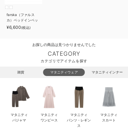
ベビー リュック
erbaviva（エルバビーバ）
farska（ファルス
ベビー 小物
安心の日本製。先輩ママが買ってよかった！本当に必要な出産準備品
カ）ベッドインベッ
ド エイド
¥6,600
(税込)
ハレの日に着るANGELIEBEのセレモニー
買って正解！高評価レビューアイテム
お探しの商品は見つかりませんでした
冬に可愛いニットがお得！
CATEGORY
カテゴリでアイテムを探す
親子コーデ｜ママとベビーにおすすめ！
雑貨
マタニティウェア
マタニティインナー
便利な育児家電
Gift Selection 出産祝い
ロンパースはいつからいつまで使う？選ぶポイントも解説！
保育園・入園準備特集
マタニティ
マタニティ
マタニティ
マタニティ
パジャマ
ワンピース
パンツ・レギン
スカート
ファルスカ
ス