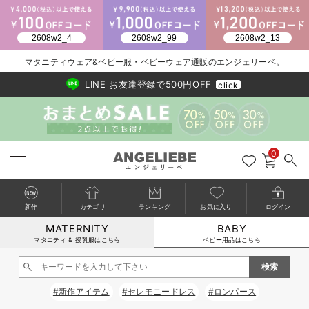
2026/NewArrival
送料495円(一部地域を除く) 7,700円以上で送料無料
マタニティウェア&ベビー服・ベビーウェア通販のエンジェリーベ。
LINE お友達登録で500円OFF
click
0
新作
カテゴリ
ランキング
お気に入り
ログイン
MATERNITY
BABY
戻る
戻る
戻る
戻る
戻る
戻る
戻る
戻る
戻る
戻る
戻る
戻る
戻る
戻る
戻る
戻る
戻る
戻る
戻る
戻る
戻る
戻る
戻る
戻る
戻る
戻る
戻る
戻る
戻る
戻る
戻る
カートに入れる
マタニティ & 授乳服はこちら
ベビー用品はこちら
新生児服全て
ベビー服全て
シーズンアイテム全て
ベビー・新生児 寝具全て
ベビー 雑貨全て
お出かけグッズ全て
ベビー｜季節の特集全て
アウトレット全て
特集全て
再入荷全て
送料無料アイテム全て
ブラキャミ おまとめ
【37周年祭セール】
気温差別オススメアイ
マタニティウェア お
こだわりの履き心地！
出産準備応援割全て
春のマタニティワンピ
Gift Selection 
冬の冷え対策インナー
入院準備の持ち物チェ
冬のあったか特集全て
閉じる
出産準備
ロンパース・カバーオール
甚平・浴衣
ベビーベッド・布団 （ベビー・新生児）
ベビーカー
猛暑からベビーを守るひんやりグッズ
【アウトレット】ワンピース
抗菌防臭加工
再入荷｜インナー
ベビーチェア（ハイローチェア）・ベビーラック
ワンピース
【37周年祭セール】2
【15℃】3月下旬～
動きやすく着回しでき
強撚スムース(コスパ
【おまとめ割】パジャ
カジュアル
ジャケット派
マタニティパジャマ
【オフィスカジュアル
レギンスタイプ
【フォーマル】ワンピ
【ベビー】長袖
ハンカチ
快適ウェア10%OFF
セットアップ・ レイ
〜3,000円（税込）
薄くてあったか
入院してすぐ使うグッ
【冬のあったか特集】
#新作アイテム
#セレモニードレス
#ロンパース