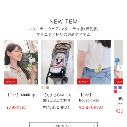
NEWITEM
マタニティウェア/マタニティ服/授乳服/
マタニティ用品の最新アイテム
10%OFF
10%OFF
10%OFF
【iFan】 MultiClip
【おまとめSALE対
【iFan】
【iFan
象|2点以上で30%
Bodyblow2S
Freeze
オフ】
¥792
¥14,850
¥2,950
(税込)
(税込)
(税込)
¥2,1
【AIRMON】
AIRMON2 プレミ
アム
VIEW ALL