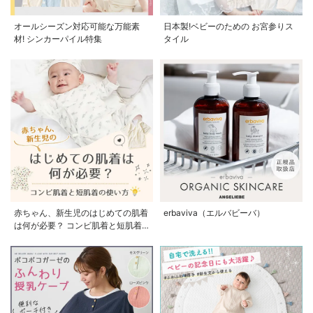
オールシーズン対応可能な万能素
日本製!ベビーのための お宮参りス
材! シンカーパイル特集
タイル
赤ちゃん、新生児のはじめての肌着
erbaviva（エルバビーバ）
は何が必要？ コンビ肌着と短肌着
の使い方