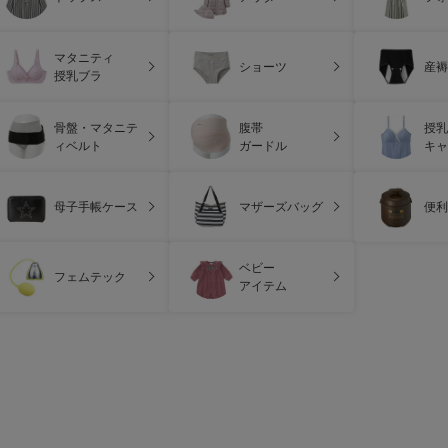
マタニティ
ショーツ
産褥
授乳ブラ
骨盤・マタニテ
腹帯
授乳
ィベルト
ガードル
キャ
母子手帳ケース
マザーズバッグ
便利
ベビー
フェムテック
アイテム