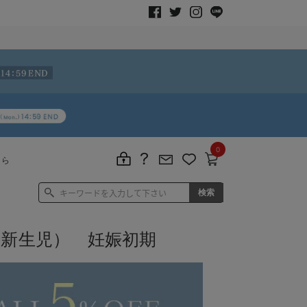
0
ちら
・新生児） 妊娠初期