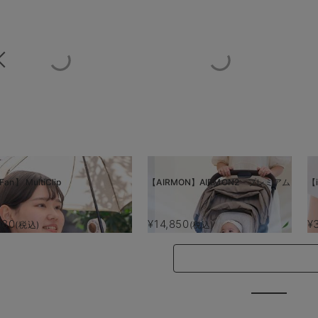
Fan】 MultiClip
【AIRMON】AIRMON2 プレミアム
【i
880
¥14,850
¥
(税込)
(税込)