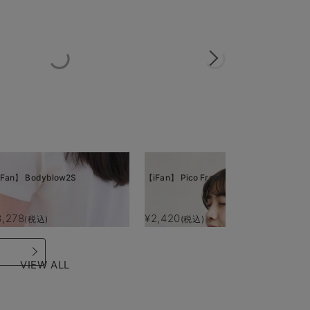
Fan】 Bodyblow2S
【iFan】 Pico Freeze
【i
3,278
¥2,420
¥
(税込)
(税込)
VIEW ALL