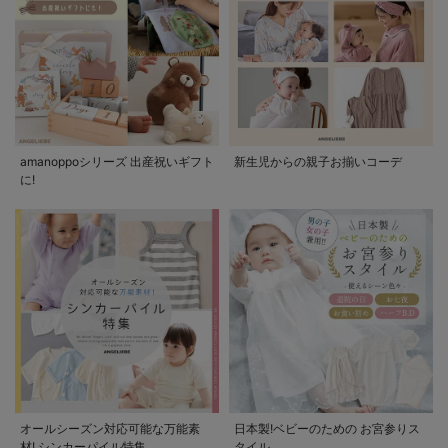
amanoppoシリーズ 出産祝いギフト
新生児からの親子お揃いコーデ
に!
オールシーズン対応可能な万能素
日本製!ベビーのための お宮参りス
材! シンカーパイル特集
タイル