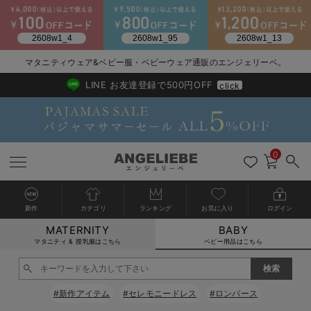
2026/NewArrival
送料495円(一部地域を除く) 7,700円以上で送料無料
マタニティウェア&ベビー服・ベビーウェア通販のエンジェリーベ。
LINE お友達登録で500円OFF
click
0
新作
カテゴリ
ランキング
お気に入り
ログイン
MATERNITY
BABY
戻る
戻る
戻る
戻る
戻る
戻る
戻る
戻る
戻る
戻る
戻る
戻る
戻る
戻る
戻る
戻る
戻る
戻る
戻る
戻る
戻る
戻る
戻る
戻る
戻る
戻る
戻る
戻る
戻る
戻る
戻る
カートに入れる
マタニティ & 授乳服はこちら
ベビー用品はこちら
新生児服全て
ベビー服全て
シーズンアイテム全て
ベビー・新生児 寝具全て
ベビー 雑貨全て
お出かけグッズ全て
ベビー｜季節の特集全て
アウトレット全て
特集全て
再入荷全て
送料無料アイテム全て
ブラキャミ おまとめ
【37周年祭セール】
気温差別オススメアイ
マタニティウェア お
こだわりの履き心地！
出産準備応援割全て
春のマタニティワンピ
Gift Selection 
冬の冷え対策インナー
入院準備の持ち物チェ
冬のあったか特集全て
閉じる
出産準備
ロンパース・カバーオール
甚平・浴衣
ベビーベッド・布団 （ベビー・新生児）
ベビーカー
猛暑からベビーを守るひんやりグッズ
【アウトレット】ワンピース
抗菌防臭加工
再入荷｜インナー
ベビーチェア（ハイローチェア）・ベビーラック
ワンピース
【37周年祭セール】2
【15℃】3月下旬～
動きやすく着回しでき
強撚スムース(コスパ
【おまとめ割】パジャ
カジュアル
ジャケット派
マタニティパジャマ
【オフィスカジュアル
レギンスタイプ
【フォーマル】ワンピ
【ベビー】長袖
ハンカチ
快適ウェア10%OFF
セットアップ・ レイ
〜3,000円（税込）
薄くてあったか
入院してすぐ使うグッ
【冬のあったか特集】
#新作アイテム
#セレモニードレス
#ロンパース