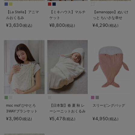
【La Stella】アニマ
【ミキハウス】マルチ
【amanoppo】ぬいけ
ルおくるみ
ケット
っと ちいさな幸せ
¥3,630
¥8,800
¥4,290
(税込)
(税込)
(税込)
moc mof ひやとろ
【日本製】春 夏 秋 レ
スリーピングバッグ
3WAYブランケット
ーシーニットおくるみ
¥3,960
¥5,478
¥4,950
(税込)
(税込)
(税込)