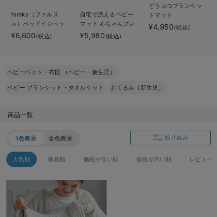
どうぶつブランケッ
ベビー リュック
erbaviva（エルバビーバ）
farska（ファルス
自宅で洗えるベビー
トマット
カ）ベッドインベッ
マット 赤ちゃんプレ
¥4,950
ベビー 小物
安心の日本製。先輩ママが買ってよかった！本当に必要な出産準備品
(税込)
ド エイド
イマット サニーラグ
¥6,600
¥5,980
(税込)
(税込)
マット（タッセル）
ハレの日に着るANGELIEBEのセレモニー
買って正解！高評価レビューアイテム
ベビーベッド・布団 （ベビー・新生児）
冬に可愛いニットがお得！
ベビー ブランケット・タオルケット
おくるみ（新生児）
親子コーデ｜ママとベビーにおすすめ！
商品一覧
便利な育児家電
絞り込み
1色表示
全色表示
Gift Selection 出産祝い
人気順
新着順
価格が低い順
価格が高い順
レビュー
ロンパースはいつからいつまで使う？選ぶポイントも解説！
保育園・入園準備特集
ファルスカ