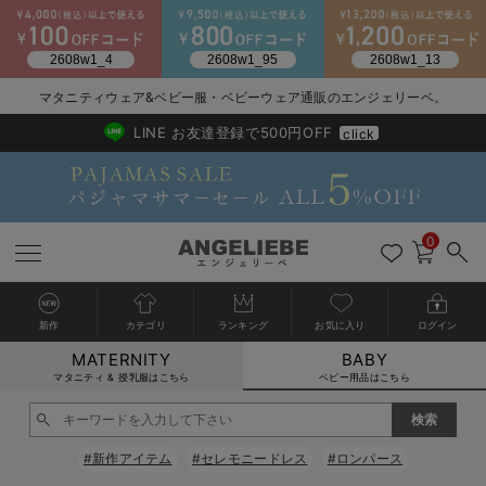
2026/NewArrival
送料495円(一部地域を除く) 7,700円以上で送料無料
マタニティウェア&ベビー服・ベビーウェア通販のエンジェリーベ。
LINE お友達登録で500円OFF
click
0
新作
カテゴリ
ランキング
お気に入り
ログイン
MATERNITY
BABY
戻る
戻る
戻る
戻る
戻る
戻る
戻る
戻る
戻る
戻る
戻る
戻る
戻る
戻る
戻る
戻る
戻る
戻る
戻る
戻る
戻る
戻る
戻る
戻る
戻る
戻る
戻る
戻る
戻る
戻る
戻る
カートに入れる
マタニティ & 授乳服はこちら
ベビー用品はこちら
新生児服全て
ベビー服全て
シーズンアイテム全て
ベビー・新生児 寝具全て
ベビー 雑貨全て
お出かけグッズ全て
ベビー｜季節の特集全て
アウトレット全て
特集全て
再入荷全て
送料無料アイテム全て
ブラキャミ おまとめ
【37周年祭セール】
気温差別オススメアイ
マタニティウェア お
こだわりの履き心地！
出産準備応援割全て
春のマタニティワンピ
Gift Selection 
冬の冷え対策インナー
入院準備の持ち物チェ
冬のあったか特集全て
閉じる
出産準備
ロンパース・カバーオール
甚平・浴衣
ベビーベッド・布団 （ベビー・新生児）
ベビーカー
猛暑からベビーを守るひんやりグッズ
【アウトレット】ワンピース
抗菌防臭加工
再入荷｜インナー
ベビーチェア（ハイローチェア）・ベビーラック
ワンピース
【37周年祭セール】2
【15℃】3月下旬～
動きやすく着回しでき
強撚スムース(コスパ
【おまとめ割】パジャ
カジュアル
ジャケット派
マタニティパジャマ
【オフィスカジュアル
レギンスタイプ
【フォーマル】ワンピ
【ベビー】長袖
ハンカチ
快適ウェア10%OFF
セットアップ・ レイ
〜3,000円（税込）
薄くてあったか
入院してすぐ使うグッ
【冬のあったか特集】
#新作アイテム
#セレモニードレス
#ロンパース