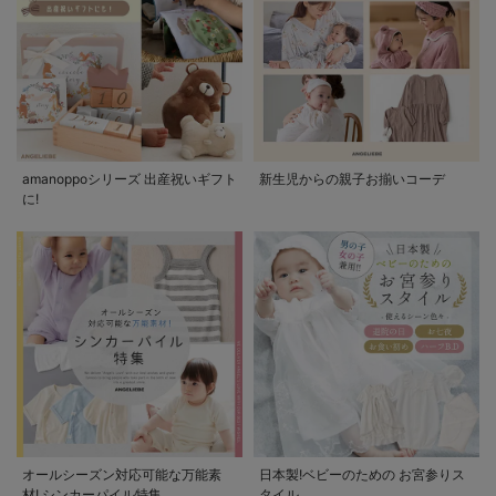
amanoppoシリーズ 出産祝いギフト
新生児からの親子お揃いコーデ
に!
オールシーズン対応可能な万能素
日本製!ベビーのための お宮参りス
材! シンカーパイル特集
タイル