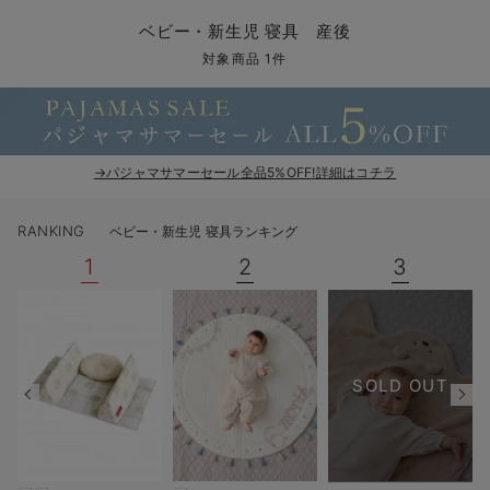
コンビ肌着・新生児/ベビー肌着
ベビー ワンピース
ベビー袴
ベビー ブランケット・タオルケット
子育て便利家電
抱っこ紐
夏のお役立ちベビーウェア
【アウトレット】トップス・授乳トップス
透け防止
再入荷｜アウター
トップス
【37周年祭セール】4
【〜10℃】3月中旬
涼しくて可愛い「ワン
デニム
きれいめトップス派
マタニティインナー
【オフィスカジュアル
パンツタイプ
【フォーマル】ボトム
【ベビー】半袖
2WAYオール
Aライン ・フレアワ
〜5,000円（税込）
綿混素材
赤ちゃんへ使うもの
【冬のあったか特集】
ベビー・新生児 寝具 産後
ツーウェイオール・2WAYオール（新生児）
ベビー パンツ
おくるみ（新生児）
プレイマット・ベビー マット
ベビーケープ
シンカーパイル特集
【アウトレット】ボトムス
見えてもカワイイ
パンツ
レギンス
きれいめスカート派
ベビー
【フォーマル】トップ
【ベビー】グッズ
コンビ肌着
Iライン ・タイトシ
〜10,000円（税込）
腹巻・ひざ上パンツ
産後に使うグッズ
【冬のあったか特集】
対象商品 1件
ベビー ブルマ
ベビー 雑貨 小物
ベビーの動物なりきり特集
【アウトレット】パジャマ
コットン素材
スカート
オフィス
きれいめ美脚パンツ派
短肌着
快適ウェア10%OFF
ジャンパースカート/
10,001円（税込）〜
保温&リカバリー
【冬のあったか特集】
ベビー スカート
ベビー安全グッズ
ベビー 夏のお役立ちグッズ特集
【アウトレット】インナー
冷房対策
パジャマ
ツィード派
セット
ワーク・オフィス
女の子におススメのギ
レギンス・タイツ
→パジャマサマーセール全品5%OFF!詳細はコチラ
ベビートップス
ベビーおもちゃ
【素材別】ベビーロンパース特集
【アウトレット】ベビー
接触冷感素材
インナー
MAX55%OFF ブラッ
王道シンプル派
カジュアル
男の子におススメのギ
カップ付きインナー
RANKING
ベビー・新生児 寝具ランキング
ベビー アウター
メモリアルグッズ
袴ロンパース特集
Tシャツブラ
雑貨
セットアップ派
フォーマル / オケー
定番ギフト
あったか度◎
1
2
3
ベビー セットアップ
授乳・調乳・お食事
ブラトップ
ベビー
あったかアイテム｜ベ
もらって嬉しいギフト
裏起毛素材
スタイ・よだれかけ（新生児・ベビー）
哺乳瓶
親子セット
かわいくておもしろい
ベビー帽子（新生児・乳児）
赤ちゃん 洗剤・洗濯用品・お掃除
快適機能ウェア特集 トップス
何枚あっても嬉しいア
SOLD OUT
新生児スリーパー・ベビーパジャマ
赤ちゃん お風呂・ベビースキンケア
快適機能ウェア特集 ボトムス
長く使えるアイテム
おむつ関連グッズ
快適機能ウェア特集 パジャマ
ベビーシューズ・ファーストシューズ・ベビー靴下
お部屋映えアイテム