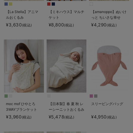
【La Stella】アニマ
【ミキハウス】マルチ
【amanoppo】ぬいけ
ルおくるみ
ケット
っと ちいさな幸せ
¥3,630
¥8,800
¥4,290
(税込)
(税込)
(税込)
moc mof ひやとろ
【日本製】春 夏 秋 レ
スリーピングバッグ
3WAYブランケット
ーシーニットおくるみ
¥3,960
¥5,478
¥4,950
(税込)
(税込)
(税込)