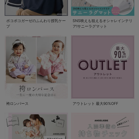
ポコポコガーゼのふんわり授乳ケー
SNS映えも狙えるオシャレインテリ
プ
ア!サニーラグマット
袴ロンパース
アウトレット 最大90%OFF