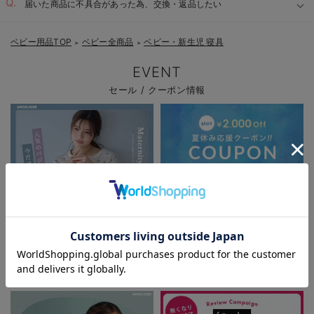
届いた商品に不具合があった為、交換・返品したい
ベビー用品TOP
ベビー全商品
ベビー・新生児 寝具
＞
＞
EVENT
セール / クーポン情報
お気に入り商品を確認する
パジャマサマーセール全品5%OFF
夏休み応援クーポン MAX2,000円
OFF