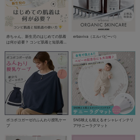
赤ちゃん、新生児のはじめての肌着
erbaviva（エルバビーバ）
は何が必要？ コンビ肌着と短肌着
の使い方
ポコポコガーゼのふんわり授乳ケー
SNS映えも狙えるオシャレインテリ
プ
ア!サニーラグマット