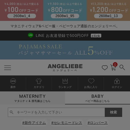
2026/NewArrival
送料495円(一部地域を除く) 7,700円以上で送料無料
マタニティウェア&ベビー服・ベビーウェア通販のエンジェリーベ。
LINE お友達登録で500円OFF
click
0
新作
カテゴリ
ランキング
お気に入り
ログイン
MATERNITY
BABY
戻る
戻る
戻る
戻る
戻る
戻る
戻る
戻る
戻る
戻る
戻る
戻る
戻る
戻る
戻る
戻る
戻る
戻る
戻る
戻る
戻る
戻る
戻る
戻る
戻る
戻る
戻る
戻る
戻る
戻る
戻る
カートに入れる
マタニティ & 授乳服はこちら
ベビー用品はこちら
新生児服全て
ベビー服全て
シーズンアイテム全て
ベビー・新生児 寝具全て
ベビー 雑貨全て
お出かけグッズ全て
ベビー｜季節の特集全て
アウトレット全て
特集全て
再入荷全て
送料無料アイテム全て
ブラキャミ おまとめ
【37周年祭セール】
気温差別オススメアイ
マタニティウェア お
こだわりの履き心地！
出産準備応援割全て
春のマタニティワンピ
Gift Selection 
冬の冷え対策インナー
入院準備の持ち物チェ
冬のあったか特集全て
閉じる
出産準備
ロンパース・カバーオール
甚平・浴衣
ベビーベッド・布団 （ベビー・新生児）
ベビーカー
猛暑からベビーを守るひんやりグッズ
【アウトレット】ワンピース
抗菌防臭加工
再入荷｜インナー
ベビーチェア（ハイローチェア）・ベビーラック
ワンピース
【37周年祭セール】2
【15℃】3月下旬～
動きやすく着回しでき
強撚スムース(コスパ
【おまとめ割】パジャ
カジュアル
ジャケット派
マタニティパジャマ
【オフィスカジュアル
レギンスタイプ
【フォーマル】ワンピ
【ベビー】長袖
ハンカチ
快適ウェア10%OFF
セットアップ・ レイ
〜3,000円（税込）
薄くてあったか
入院してすぐ使うグッ
【冬のあったか特集】
#新作アイテム
#セレモニードレス
#ロンパース