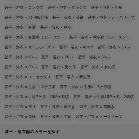
甚平・浴衣
×
ロング丈
甚平・浴衣
×
マキシ丈
甚平・浴衣
×
半袖
甚平・浴衣
×
7分袖8分袖
甚平・浴衣
×
長袖
甚平・浴衣
×
ノースリーブ
甚平・浴衣
×
春夏
甚平・浴衣
×
秋冬
甚平・浴衣
×
春夏秋（3シーズン）
甚平・浴衣
×
秋冬春（3シーズン）
甚平・浴衣
×
オールシーズン
甚平・浴衣
×
40cm
甚平・浴衣
×
50㎝
甚平・浴衣
×
60㎝
甚平・浴衣
×
70㎝
甚平・浴衣
×
80㎝
甚平・浴衣
×
90㎝
甚平・浴衣
×
男の子
甚平・浴衣
×
女の子
甚平・浴衣
×
ユニセックス
甚平・浴衣
×
新生児
甚平・浴衣
×
生後1～3ケ月頃
甚平・浴衣
×
生後4～6ケ月頃
甚平・浴衣
×
生後7ケ月～1歳6ケ月頃
甚平・浴衣
×
生後1歳7ケ月～2歳頃
甚平・浴衣
×
被り
甚平・浴衣
×
横開き
甚平・浴衣
×
前開き
甚平・浴衣
×
長袖
甚平・浴衣
×
半袖
甚平・浴衣
×
ノースリーブ
甚平・浴衣他のカラーを探す