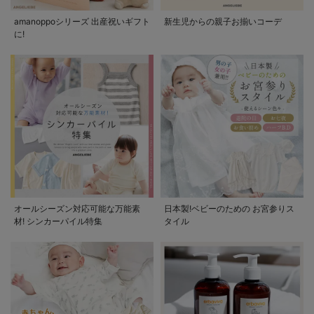
amanoppoシリーズ 出産祝いギフト
新生児からの親子お揃いコーデ
に!
オールシーズン対応可能な万能素
日本製!ベビーのための お宮参りス
材! シンカーパイル特集
タイル