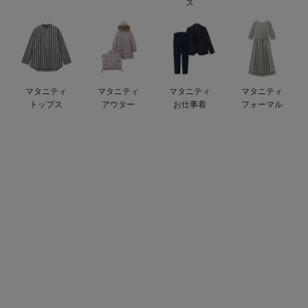
ス
ベビー リュック
erbaviva（エルバビーバ）
ベビー 小物
安心の日本製。先輩ママが買ってよかった！本当に必要な出産準備品
ハレの日に着るANGELIEBEのセレモニー
マタニティ
マタニティ
マタニティ
マタニティ
買って正解！高評価レビューアイテム
トップス
アウター
お仕事着
フォーマル
冬に可愛いニットがお得！
親子コーデ｜ママとベビーにおすすめ！
便利な育児家電
Gift Selection 出産祝い
ロンパースはいつからいつまで使う？選ぶポイントも解説！
保育園・入園準備特集
ファルスカ