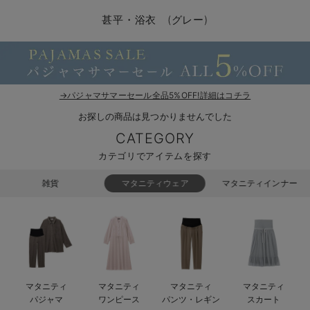
コンビ肌着・新生児/ベビー肌着
ベビー ワンピース
ベビー袴
ベビー ブランケット・タオルケット
子育て便利家電
抱っこ紐
夏のお役立ちベビーウェア
【アウトレット】トップス・授乳トップス
透け防止
再入荷｜アウター
トップス
【37周年祭セール】4
【〜10℃】3月中旬
涼しくて可愛い「ワン
デニム
きれいめトップス派
マタニティインナー
【オフィスカジュアル
パンツタイプ
【フォーマル】ボトム
【ベビー】半袖
2WAYオール
Aライン ・フレアワ
〜5,000円（税込）
綿混素材
赤ちゃんへ使うもの
【冬のあったか特集】
甚平・浴衣 (グレー)
ツーウェイオール・2WAYオール（新生児）
ベビー パンツ
おくるみ（新生児）
プレイマット・ベビー マット
ベビーケープ
シンカーパイル特集
【アウトレット】ボトムス
見えてもカワイイ
パンツ
レギンス
きれいめスカート派
ベビー
【フォーマル】トップ
【ベビー】グッズ
コンビ肌着
Iライン ・タイトシ
〜10,000円（税込）
腹巻・ひざ上パンツ
産後に使うグッズ
【冬のあったか特集】
ベビー ブルマ
ベビー 雑貨 小物
ベビーの動物なりきり特集
【アウトレット】パジャマ
コットン素材
スカート
オフィス
きれいめ美脚パンツ派
短肌着
快適ウェア10%OFF
ジャンパースカート/
10,001円（税込）〜
保温&リカバリー
【冬のあったか特集】
ベビー スカート
ベビー安全グッズ
ベビー 夏のお役立ちグッズ特集
【アウトレット】インナー
冷房対策
パジャマ
ツィード派
セット
ワーク・オフィス
女の子におススメのギ
レギンス・タイツ
→パジャマサマーセール全品5%OFF!詳細はコチラ
お探しの商品は見つかりませんでした
ベビートップス
ベビーおもちゃ
【素材別】ベビーロンパース特集
【アウトレット】ベビー
接触冷感素材
インナー
MAX55%OFF ブラッ
王道シンプル派
カジュアル
男の子におススメのギ
カップ付きインナー
CATEGORY
ベビー アウター
メモリアルグッズ
袴ロンパース特集
Tシャツブラ
雑貨
セットアップ派
フォーマル / オケー
定番ギフト
あったか度◎
カテゴリでアイテムを探す
ベビー セットアップ
授乳・調乳・お食事
ブラトップ
ベビー
あったかアイテム｜ベ
もらって嬉しいギフト
裏起毛素材
雑貨
マタニティウェア
マタニティインナー
スタイ・よだれかけ（新生児・ベビー）
哺乳瓶
親子セット
かわいくておもしろい
ベビー帽子（新生児・乳児）
赤ちゃん 洗剤・洗濯用品・お掃除
快適機能ウェア特集 トップス
何枚あっても嬉しいア
新生児スリーパー・ベビーパジャマ
赤ちゃん お風呂・ベビースキンケア
快適機能ウェア特集 ボトムス
長く使えるアイテム
マタニティ
マタニティ
マタニティ
マタニティ
おむつ関連グッズ
快適機能ウェア特集 パジャマ
ベビーシューズ・ファーストシューズ・ベビー靴下
お部屋映えアイテム
パジャマ
ワンピース
パンツ・レギン
スカート