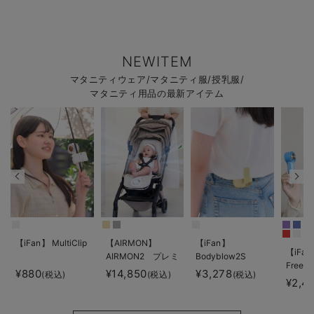
NEWITEM
マタニティウェア/マタニティ服/授乳服/
マタニティ用品の最新アイテム
【iFan】 MultiClip
【AIRMON】
【iFan】
【iFan
AIRMON2 プレミ
Bodyblow2S
Freeze
アム
¥880
¥14,850
¥3,278
(税込)
(税込)
(税込)
¥2,4