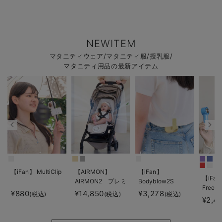
NEWITEM
マタニティウェア/マタニティ服/授乳服/
マタニティ用品の最新アイテム
【iFan】 MultiClip
【AIRMON】
【iFan】
【iFan
AIRMON2 プレミ
Bodyblow2S
Freeze
アム
¥880
¥14,850
¥3,278
(税込)
(税込)
(税込)
¥2,4