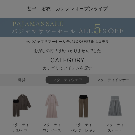
コンビ肌着・新生児/ベビー肌着
ベビー ワンピース
ベビー袴
ベビー ブランケット・タオルケット
子育て便利家電
抱っこ紐
夏のお役立ちベビーウェア
【アウトレット】トップス・授乳トップス
透け防止
再入荷｜アウター
トップス
【37周年祭セール】4
【〜10℃】3月中旬
涼しくて可愛い「ワン
デニム
きれいめトップス派
マタニティインナー
【オフィスカジュアル
パンツタイプ
【フォーマル】ボトム
【ベビー】半袖
2WAYオール
Aライン ・フレアワ
〜5,000円（税込）
綿混素材
赤ちゃんへ使うもの
【冬のあったか特集】
甚平・浴衣 カンタンオープンタイプ
ツーウェイオール・2WAYオール（新生児）
ベビー パンツ
おくるみ（新生児）
プレイマット・ベビー マット
ベビーケープ
シンカーパイル特集
【アウトレット】ボトムス
見えてもカワイイ
パンツ
レギンス
きれいめスカート派
ベビー
【フォーマル】トップ
【ベビー】グッズ
コンビ肌着
Iライン ・タイトシ
〜10,000円（税込）
腹巻・ひざ上パンツ
産後に使うグッズ
【冬のあったか特集】
ベビー ブルマ
ベビー 雑貨 小物
ベビーの動物なりきり特集
【アウトレット】パジャマ
コットン素材
スカート
オフィス
きれいめ美脚パンツ派
短肌着
快適ウェア10%OFF
ジャンパースカート/
10,001円（税込）〜
保温&リカバリー
【冬のあったか特集】
ベビー スカート
ベビー安全グッズ
ベビー 夏のお役立ちグッズ特集
【アウトレット】インナー
冷房対策
パジャマ
ツィード派
セット
ワーク・オフィス
女の子におススメのギ
レギンス・タイツ
→パジャマサマーセール全品5%OFF!詳細はコチラ
お探しの商品は見つかりませんでした
ベビートップス
ベビーおもちゃ
【素材別】ベビーロンパース特集
【アウトレット】ベビー
接触冷感素材
インナー
MAX55%OFF ブラッ
王道シンプル派
カジュアル
男の子におススメのギ
カップ付きインナー
CATEGORY
ベビー アウター
メモリアルグッズ
袴ロンパース特集
Tシャツブラ
雑貨
セットアップ派
フォーマル / オケー
定番ギフト
あったか度◎
カテゴリでアイテムを探す
ベビー セットアップ
授乳・調乳・お食事
ブラトップ
ベビー
あったかアイテム｜ベ
もらって嬉しいギフト
裏起毛素材
雑貨
マタニティウェア
マタニティインナー
スタイ・よだれかけ（新生児・ベビー）
哺乳瓶
親子セット
かわいくておもしろい
ベビー帽子（新生児・乳児）
赤ちゃん 洗剤・洗濯用品・お掃除
快適機能ウェア特集 トップス
何枚あっても嬉しいア
新生児スリーパー・ベビーパジャマ
赤ちゃん お風呂・ベビースキンケア
快適機能ウェア特集 ボトムス
長く使えるアイテム
マタニティ
マタニティ
マタニティ
マタニティ
おむつ関連グッズ
快適機能ウェア特集 パジャマ
ベビーシューズ・ファーストシューズ・ベビー靴下
お部屋映えアイテム
パジャマ
ワンピース
パンツ・レギン
スカート