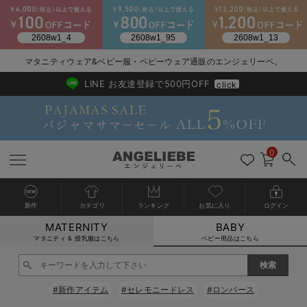
2026/NewArrival
送料495円(一部地域を除く) 7,700円以上で送料無料
マタニティウェア&ベビー服・ベビーウェア通販のエンジェリーベ。
LINE お友達登録で500円OFF
click
0
新作
カテゴリ
ランキング
お気に入り
ログイン
MATERNITY
BABY
戻る
戻る
戻る
戻る
戻る
戻る
戻る
戻る
戻る
戻る
戻る
戻る
戻る
戻る
戻る
戻る
戻る
戻る
戻る
戻る
戻る
戻る
戻る
戻る
戻る
戻る
戻る
戻る
戻る
戻る
戻る
カートに入れる
マタニティ & 授乳服はこちら
ベビー用品はこちら
新生児服全て
ベビー服全て
シーズンアイテム全て
ベビー・新生児 寝具全て
ベビー 雑貨全て
お出かけグッズ全て
ベビー｜季節の特集全て
アウトレット全て
特集全て
再入荷全て
送料無料アイテム全て
ブラキャミ おまとめ
【37周年祭セール】
気温差別オススメアイ
マタニティウェア お
こだわりの履き心地！
出産準備応援割全て
春のマタニティワンピ
Gift Selection 
冬の冷え対策インナー
入院準備の持ち物チェ
冬のあったか特集全て
閉じる
出産準備
ロンパース・カバーオール
甚平・浴衣
ベビーベッド・布団 （ベビー・新生児）
ベビーカー
猛暑からベビーを守るひんやりグッズ
【アウトレット】ワンピース
抗菌防臭加工
再入荷｜インナー
ベビーチェア（ハイローチェア）・ベビーラック
ワンピース
【37周年祭セール】2
【15℃】3月下旬～
動きやすく着回しでき
強撚スムース(コスパ
【おまとめ割】パジャ
カジュアル
ジャケット派
マタニティパジャマ
【オフィスカジュアル
レギンスタイプ
【フォーマル】ワンピ
【ベビー】長袖
ハンカチ
快適ウェア10%OFF
セットアップ・ レイ
〜3,000円（税込）
薄くてあったか
入院してすぐ使うグッ
【冬のあったか特集】
#新作アイテム
#セレモニードレス
#ロンパース