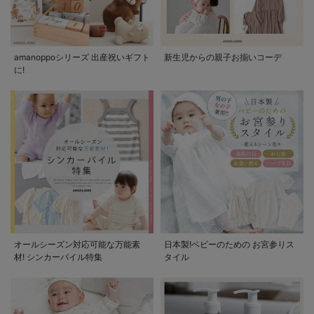
amanoppoシリーズ 出産祝いギフト
新生児からの親子お揃いコーデ
に!
オールシーズン対応可能な万能素
日本製!ベビーのための お宮参りス
材! シンカーパイル特集
タイル