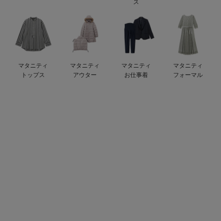
ス
ベビー リュック
erbaviva（エルバビーバ）
ベビー 小物
安心の日本製。先輩ママが買ってよかった！本当に必要な出産準備品
ハレの日に着るANGELIEBEのセレモニー
マタニティ
マタニティ
マタニティ
マタニティ
買って正解！高評価レビューアイテム
トップス
アウター
お仕事着
フォーマル
冬に可愛いニットがお得！
親子コーデ｜ママとベビーにおすすめ！
便利な育児家電
Gift Selection 出産祝い
ロンパースはいつからいつまで使う？選ぶポイントも解説！
保育園・入園準備特集
ファルスカ