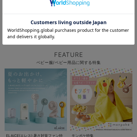
お気に入り商品を確認する
新作ベビーウェア 最大20%OFF
ファルスカ レビュー投稿でノベル
ティプレゼント!
FEATURE
ベビー服/ベビー用品に関する特集
ELAiCE(エレス) 暑さ対策ファン特
モンポケ特集