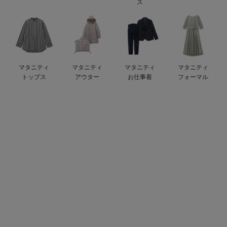
ス
ベビー リュック
erbaviva（エルバビーバ）
ベビー 小物
安心の日本製。先輩ママが買ってよかった！本当に必要な出産準備品
ハレの日に着るANGELIEBEのセレモニー
マタニティ
マタニティ
マタニティ
マタニティ
買って正解！高評価レビューアイテム
トップス
アウター
お仕事着
フォーマル
冬に可愛いニットがお得！
親子コーデ｜ママとベビーにおすすめ！
便利な育児家電
Gift Selection 出産祝い
ロンパースはいつからいつまで使う？選ぶポイントも解説！
保育園・入園準備特集
ファルスカ