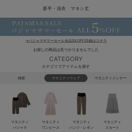
コンビ肌着・新生児/ベビー肌着
ベビー ワンピース
ベビー袴
ベビー ブランケット・タオルケット
子育て便利家電
抱っこ紐
夏のお役立ちベビーウェア
【アウトレット】トップス・授乳トップス
透け防止
再入荷｜アウター
トップス
【37周年祭セール】4
【〜10℃】3月中旬
涼しくて可愛い「ワン
デニム
きれいめトップス派
マタニティインナー
【オフィスカジュアル
パンツタイプ
【フォーマル】ボトム
【ベビー】半袖
2WAYオール
Aライン ・フレアワ
〜5,000円（税込）
綿混素材
赤ちゃんへ使うもの
【冬のあったか特集】
甚平・浴衣 マキシ丈
ツーウェイオール・2WAYオール（新生児）
ベビー パンツ
おくるみ（新生児）
プレイマット・ベビー マット
ベビーケープ
シンカーパイル特集
【アウトレット】ボトムス
見えてもカワイイ
パンツ
レギンス
きれいめスカート派
ベビー
【フォーマル】トップ
【ベビー】グッズ
コンビ肌着
Iライン ・タイトシ
〜10,000円（税込）
腹巻・ひざ上パンツ
産後に使うグッズ
【冬のあったか特集】
ベビー ブルマ
ベビー 雑貨 小物
ベビーの動物なりきり特集
【アウトレット】パジャマ
コットン素材
スカート
オフィス
きれいめ美脚パンツ派
短肌着
快適ウェア10%OFF
ジャンパースカート/
10,001円（税込）〜
保温&リカバリー
【冬のあったか特集】
ベビー スカート
ベビー安全グッズ
ベビー 夏のお役立ちグッズ特集
【アウトレット】インナー
冷房対策
パジャマ
ツィード派
セット
ワーク・オフィス
女の子におススメのギ
レギンス・タイツ
→パジャマサマーセール全品5%OFF!詳細はコチラ
お探しの商品は見つかりませんでした
ベビートップス
ベビーおもちゃ
【素材別】ベビーロンパース特集
【アウトレット】ベビー
接触冷感素材
インナー
MAX55%OFF ブラッ
王道シンプル派
カジュアル
男の子におススメのギ
カップ付きインナー
CATEGORY
ベビー アウター
メモリアルグッズ
袴ロンパース特集
Tシャツブラ
雑貨
セットアップ派
フォーマル / オケー
定番ギフト
あったか度◎
カテゴリでアイテムを探す
ベビー セットアップ
授乳・調乳・お食事
ブラトップ
ベビー
あったかアイテム｜ベ
もらって嬉しいギフト
裏起毛素材
雑貨
マタニティウェア
マタニティインナー
スタイ・よだれかけ（新生児・ベビー）
哺乳瓶
親子セット
かわいくておもしろい
ベビー帽子（新生児・乳児）
赤ちゃん 洗剤・洗濯用品・お掃除
快適機能ウェア特集 トップス
何枚あっても嬉しいア
新生児スリーパー・ベビーパジャマ
赤ちゃん お風呂・ベビースキンケア
快適機能ウェア特集 ボトムス
長く使えるアイテム
マタニティ
マタニティ
マタニティ
マタニティ
おむつ関連グッズ
快適機能ウェア特集 パジャマ
ベビーシューズ・ファーストシューズ・ベビー靴下
お部屋映えアイテム
パジャマ
ワンピース
パンツ・レギン
スカート