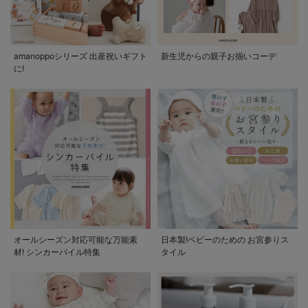
amanoppoシリーズ 出産祝いギフト
新生児からの親子お揃いコーデ
に!
オールシーズン対応可能な万能素
日本製!ベビーのための お宮参りス
材! シンカーパイル特集
タイル