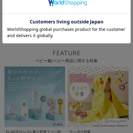
お気に入り商品を確認する
新作ベビーウェア 最大20%OFF
ファルスカ レビュー投稿でノベル
ティプレゼント!
FEATURE
ベビー服/ベビー用品に関する特集
ELAiCE(エレス) 暑さ対策ファン特
モンポケ特集