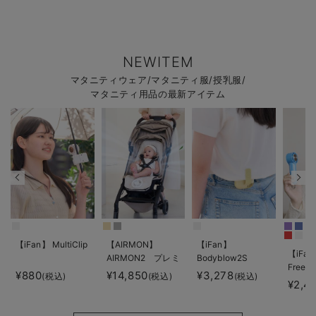
NEWITEM
マタニティウェア/マタニティ服/授乳服/
マタニティ用品の最新アイテム
【iFan】 MultiClip
【AIRMON】
【iFan】
【iFan
AIRMON2 プレミ
Bodyblow2S
Freeze
アム
¥880
¥14,850
¥3,278
(税込)
(税込)
(税込)
¥2,4