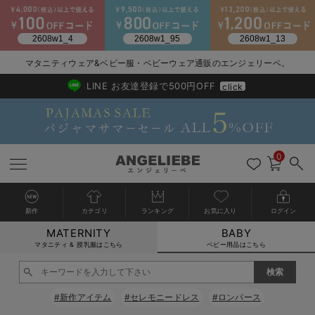
2026/NewArrival
送料495円(一部地域を除く) 7,700円以上で送料無料
マタニティウェア&ベビー服・ベビーウェア通販のエンジェリーベ。
LINE お友達登録で500円OFF
click
0
新作
カテゴリ
ランキング
お気に入り
ログイン
MATERNITY
BABY
戻る
戻る
戻る
戻る
戻る
戻る
戻る
戻る
戻る
戻る
戻る
戻る
戻る
戻る
戻る
戻る
戻る
戻る
戻る
戻る
戻る
戻る
戻る
戻る
戻る
戻る
戻る
戻る
戻る
戻る
戻る
カートに入れる
マタニティ & 授乳服はこちら
ベビー用品はこちら
新生児服全て
ベビー服全て
シーズンアイテム全て
ベビー・新生児 寝具全て
ベビー 雑貨全て
お出かけグッズ全て
ベビー｜季節の特集全て
アウトレット全て
特集全て
再入荷全て
送料無料アイテム全て
ブラキャミ おまとめ
【37周年祭セール】
気温差別オススメアイ
マタニティウェア お
こだわりの履き心地！
出産準備応援割全て
春のマタニティワンピ
Gift Selection 
冬の冷え対策インナー
入院準備の持ち物チェ
冬のあったか特集全て
閉じる
出産準備
ロンパース・カバーオール
甚平・浴衣
ベビーベッド・布団 （ベビー・新生児）
ベビーカー
猛暑からベビーを守るひんやりグッズ
【アウトレット】ワンピース
抗菌防臭加工
再入荷｜インナー
ベビーチェア（ハイローチェア）・ベビーラック
ワンピース
【37周年祭セール】2
【15℃】3月下旬～
動きやすく着回しでき
強撚スムース(コスパ
【おまとめ割】パジャ
カジュアル
ジャケット派
マタニティパジャマ
【オフィスカジュアル
レギンスタイプ
【フォーマル】ワンピ
【ベビー】長袖
ハンカチ
快適ウェア10%OFF
セットアップ・ レイ
〜3,000円（税込）
薄くてあったか
入院してすぐ使うグッ
【冬のあったか特集】
#新作アイテム
#セレモニードレス
#ロンパース