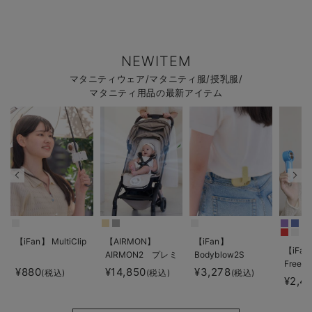
NEWITEM
マタニティウェア/マタニティ服/授乳服/
マタニティ用品の最新アイテム
【iFan】 MultiClip
【AIRMON】
【iFan】
【iFan
AIRMON2 プレミ
Bodyblow2S
Freeze
アム
¥880
¥14,850
¥3,278
(税込)
(税込)
(税込)
¥2,4