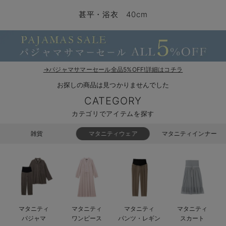
コンビ肌着・新生児/ベビー肌着
ベビー ワンピース
ベビー袴
ベビー ブランケット・タオルケット
子育て便利家電
抱っこ紐
夏のお役立ちベビーウェア
【アウトレット】トップス・授乳トップス
透け防止
再入荷｜アウター
トップス
【37周年祭セール】4
【〜10℃】3月中旬
涼しくて可愛い「ワン
デニム
きれいめトップス派
マタニティインナー
【オフィスカジュアル
パンツタイプ
【フォーマル】ボトム
【ベビー】半袖
2WAYオール
Aライン ・フレアワ
〜5,000円（税込）
綿混素材
赤ちゃんへ使うもの
【冬のあったか特集】
甚平・浴衣 40cm
ツーウェイオール・2WAYオール（新生児）
ベビー パンツ
おくるみ（新生児）
プレイマット・ベビー マット
ベビーケープ
シンカーパイル特集
【アウトレット】ボトムス
見えてもカワイイ
パンツ
レギンス
きれいめスカート派
ベビー
【フォーマル】トップ
【ベビー】グッズ
コンビ肌着
Iライン ・タイトシ
〜10,000円（税込）
腹巻・ひざ上パンツ
産後に使うグッズ
【冬のあったか特集】
ベビー ブルマ
ベビー 雑貨 小物
ベビーの動物なりきり特集
【アウトレット】パジャマ
コットン素材
スカート
オフィス
きれいめ美脚パンツ派
短肌着
快適ウェア10%OFF
ジャンパースカート/
10,001円（税込）〜
保温&リカバリー
【冬のあったか特集】
ベビー スカート
ベビー安全グッズ
ベビー 夏のお役立ちグッズ特集
【アウトレット】インナー
冷房対策
パジャマ
ツィード派
セット
ワーク・オフィス
女の子におススメのギ
レギンス・タイツ
→パジャマサマーセール全品5%OFF!詳細はコチラ
お探しの商品は見つかりませんでした
ベビートップス
ベビーおもちゃ
【素材別】ベビーロンパース特集
【アウトレット】ベビー
接触冷感素材
インナー
MAX55%OFF ブラッ
王道シンプル派
カジュアル
男の子におススメのギ
カップ付きインナー
CATEGORY
ベビー アウター
メモリアルグッズ
袴ロンパース特集
Tシャツブラ
雑貨
セットアップ派
フォーマル / オケー
定番ギフト
あったか度◎
カテゴリでアイテムを探す
ベビー セットアップ
授乳・調乳・お食事
ブラトップ
ベビー
あったかアイテム｜ベ
もらって嬉しいギフト
裏起毛素材
雑貨
マタニティウェア
マタニティインナー
スタイ・よだれかけ（新生児・ベビー）
哺乳瓶
親子セット
かわいくておもしろい
ベビー帽子（新生児・乳児）
赤ちゃん 洗剤・洗濯用品・お掃除
快適機能ウェア特集 トップス
何枚あっても嬉しいア
新生児スリーパー・ベビーパジャマ
赤ちゃん お風呂・ベビースキンケア
快適機能ウェア特集 ボトムス
長く使えるアイテム
マタニティ
マタニティ
マタニティ
マタニティ
おむつ関連グッズ
快適機能ウェア特集 パジャマ
ベビーシューズ・ファーストシューズ・ベビー靴下
お部屋映えアイテム
パジャマ
ワンピース
パンツ・レギン
スカート