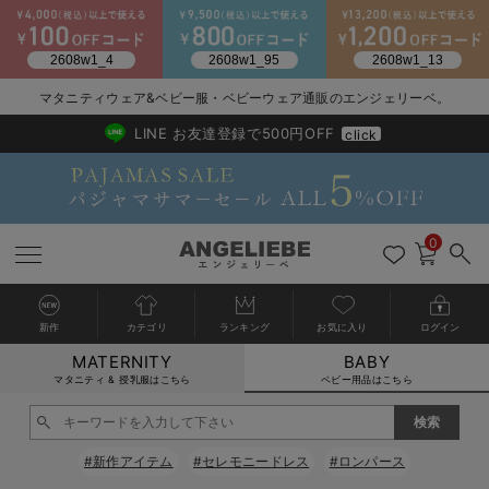
2026/NewArrival
送料495円(一部地域を除く) 7,700円以上で送料無料
マタニティウェア&ベビー服・ベビーウェア通販のエンジェリーベ。
LINE お友達登録で500円OFF
click
0
新作
カテゴリ
ランキング
お気に入り
ログイン
MATERNITY
BABY
戻る
戻る
戻る
戻る
戻る
戻る
戻る
戻る
戻る
戻る
戻る
戻る
戻る
戻る
戻る
戻る
戻る
戻る
戻る
戻る
戻る
戻る
戻る
戻る
戻る
戻る
戻る
戻る
戻る
戻る
戻る
カートに入れる
マタニティ & 授乳服はこちら
ベビー用品はこちら
新生児服全て
ベビー服全て
シーズンアイテム全て
ベビー・新生児 寝具全て
ベビー 雑貨全て
お出かけグッズ全て
ベビー｜季節の特集全て
アウトレット全て
特集全て
再入荷全て
送料無料アイテム全て
ブラキャミ おまとめ
【37周年祭セール】
気温差別オススメアイ
マタニティウェア お
こだわりの履き心地！
出産準備応援割全て
春のマタニティワンピ
Gift Selection 
冬の冷え対策インナー
入院準備の持ち物チェ
冬のあったか特集全て
閉じる
出産準備
ロンパース・カバーオール
甚平・浴衣
ベビーベッド・布団 （ベビー・新生児）
ベビーカー
猛暑からベビーを守るひんやりグッズ
【アウトレット】ワンピース
抗菌防臭加工
再入荷｜インナー
ベビーチェア（ハイローチェア）・ベビーラック
ワンピース
【37周年祭セール】2
【15℃】3月下旬～
動きやすく着回しでき
強撚スムース(コスパ
【おまとめ割】パジャ
カジュアル
ジャケット派
マタニティパジャマ
【オフィスカジュアル
レギンスタイプ
【フォーマル】ワンピ
【ベビー】長袖
ハンカチ
快適ウェア10%OFF
セットアップ・ レイ
〜3,000円（税込）
薄くてあったか
入院してすぐ使うグッ
【冬のあったか特集】
#新作アイテム
#セレモニードレス
#ロンパース