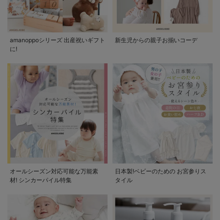
amanoppoシリーズ 出産祝いギフト
新生児からの親子お揃いコーデ
に!
オールシーズン対応可能な万能素
日本製!ベビーのための お宮参りス
材! シンカーパイル特集
タイル