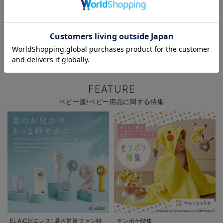
お気に入り商品を確認する
新作ベビーウェア 最大20%OFF
ファルスカ レビュー投稿でノベル
ティプレゼント!
FEATURE
ベビー服/ベビー用品に関する特集
ELAiCE(エレス) 暑さ対策ファン特
モンポケ特集