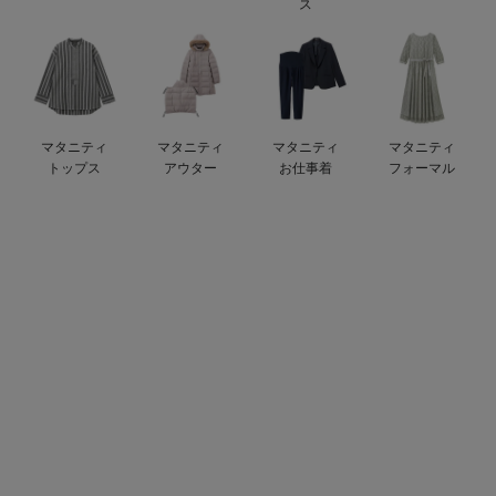
ス
ベビー リュック
erbaviva（エルバビーバ）
ベビー 小物
安心の日本製。先輩ママが買ってよかった！本当に必要な出産準備品
ハレの日に着るANGELIEBEのセレモニー
マタニティ
マタニティ
マタニティ
マタニティ
買って正解！高評価レビューアイテム
トップス
アウター
お仕事着
フォーマル
冬に可愛いニットがお得！
親子コーデ｜ママとベビーにおすすめ！
便利な育児家電
Gift Selection 出産祝い
ロンパースはいつからいつまで使う？選ぶポイントも解説！
保育園・入園準備特集
ファルスカ