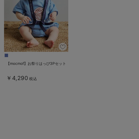
デロンギ
入院準備の持ち物チェック
【mocmof】お祭りはっぴ3Pセット
￥4,290
税込