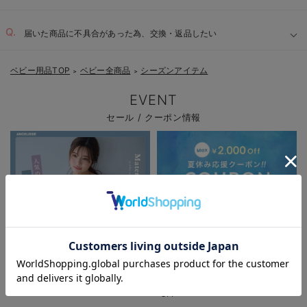
届いた商品に不具合があった為、交換・返品したい
ベビー用品TOP
ベビー全商品
シーズンアイテム
＞
＞
EVENT
セール / クーポン情報
お気に入り商品を確認する
パジャマサマーセール全品5%OFF
夏休み応援クーポン MAX2,000円
OFF