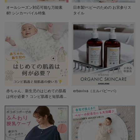
オールシーズン対応可能な万能素
日本製!ベビーのための お宮参りス
材! シンカーパイル特集
タイル
赤ちゃん、新生児のはじめての肌着
erbaviva（エルバビーバ）
は何が必要？ コンビ肌着と短肌着
の使い方