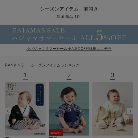
コンビ肌着・新生児/ベビー肌着
ベビー ワンピース
ベビー袴
ベビー ブランケット・タオルケット
子育て便利家電
抱っこ紐
夏のお役立ちベビーウェア
【アウトレット】トップス・授乳トップス
透け防止
再入荷｜アウター
トップス
【37周年祭セール】4
【〜10℃】3月中旬
涼しくて可愛い「ワン
デニム
きれいめトップス派
マタニティインナー
【オフィスカジュアル
パンツタイプ
【フォーマル】ボトム
【ベビー】半袖
2WAYオール
Aライン ・フレアワ
〜5,000円（税込）
綿混素材
赤ちゃんへ使うもの
【冬のあったか特集】
シーズンアイテム 前開き
ツーウェイオール・2WAYオール（新生児）
ベビー パンツ
おくるみ（新生児）
プレイマット・ベビー マット
ベビーケープ
シンカーパイル特集
【アウトレット】ボトムス
見えてもカワイイ
パンツ
レギンス
きれいめスカート派
ベビー
【フォーマル】トップ
【ベビー】グッズ
コンビ肌着
Iライン ・タイトシ
〜10,000円（税込）
腹巻・ひざ上パンツ
産後に使うグッズ
【冬のあったか特集】
対象商品 1件
ベビー ブルマ
ベビー 雑貨 小物
ベビーの動物なりきり特集
【アウトレット】パジャマ
コットン素材
スカート
オフィス
きれいめ美脚パンツ派
短肌着
快適ウェア10%OFF
ジャンパースカート/
10,001円（税込）〜
保温&リカバリー
【冬のあったか特集】
ベビー スカート
ベビー安全グッズ
ベビー 夏のお役立ちグッズ特集
【アウトレット】インナー
冷房対策
パジャマ
ツィード派
セット
ワーク・オフィス
女の子におススメのギ
レギンス・タイツ
→パジャマサマーセール全品5%OFF!詳細はコチラ
ベビートップス
ベビーおもちゃ
【素材別】ベビーロンパース特集
【アウトレット】ベビー
接触冷感素材
インナー
MAX55%OFF ブラッ
王道シンプル派
カジュアル
男の子におススメのギ
カップ付きインナー
RANKING
シーズンアイテムランキング
ベビー アウター
メモリアルグッズ
袴ロンパース特集
Tシャツブラ
雑貨
セットアップ派
フォーマル / オケー
定番ギフト
あったか度◎
1
2
3
ベビー セットアップ
授乳・調乳・お食事
ブラトップ
ベビー
あったかアイテム｜ベ
もらって嬉しいギフト
裏起毛素材
スタイ・よだれかけ（新生児・ベビー）
哺乳瓶
親子セット
かわいくておもしろい
ベビー帽子（新生児・乳児）
赤ちゃん 洗剤・洗濯用品・お掃除
快適機能ウェア特集 トップス
何枚あっても嬉しいア
新生児スリーパー・ベビーパジャマ
赤ちゃん お風呂・ベビースキンケア
快適機能ウェア特集 ボトムス
長く使えるアイテム
おむつ関連グッズ
快適機能ウェア特集 パジャマ
ベビーシューズ・ファーストシューズ・ベビー靴下
お部屋映えアイテム
20%OFF