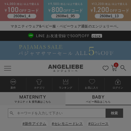
2026/NewArrival
送料495円(一部地域を除く) 7,700円以上で送料無料
マタニティウェア&ベビー服・ベビーウェア通販のエンジェリーベ。
LINE お友達登録で500円OFF
click
0
新作
カテゴリ
ランキング
お気に入り
ログイン
MATERNITY
BABY
戻る
戻る
戻る
戻る
戻る
戻る
戻る
戻る
戻る
戻る
戻る
戻る
戻る
戻る
戻る
戻る
戻る
戻る
戻る
戻る
戻る
戻る
戻る
戻る
戻る
戻る
戻る
戻る
戻る
戻る
戻る
カートに入れる
マタニティ & 授乳服はこちら
ベビー用品はこちら
新生児服全て
ベビー服全て
シーズンアイテム全て
ベビー・新生児 寝具全て
ベビー 雑貨全て
お出かけグッズ全て
ベビー｜季節の特集全て
アウトレット全て
特集全て
再入荷全て
送料無料アイテム全て
ブラキャミ おまとめ
【37周年祭セール】
気温差別オススメアイ
マタニティウェア お
こだわりの履き心地！
出産準備応援割全て
春のマタニティワンピ
Gift Selection 
冬の冷え対策インナー
入院準備の持ち物チェ
冬のあったか特集全て
閉じる
出産準備
ロンパース・カバーオール
甚平・浴衣
ベビーベッド・布団 （ベビー・新生児）
ベビーカー
猛暑からベビーを守るひんやりグッズ
【アウトレット】ワンピース
抗菌防臭加工
再入荷｜インナー
ベビーチェア（ハイローチェア）・ベビーラック
ワンピース
【37周年祭セール】2
【15℃】3月下旬～
動きやすく着回しでき
強撚スムース(コスパ
【おまとめ割】パジャ
カジュアル
ジャケット派
マタニティパジャマ
【オフィスカジュアル
レギンスタイプ
【フォーマル】ワンピ
【ベビー】長袖
ハンカチ
快適ウェア10%OFF
セットアップ・ レイ
〜3,000円（税込）
薄くてあったか
入院してすぐ使うグッ
【冬のあったか特集】
#新作アイテム
#セレモニードレス
#ロンパース