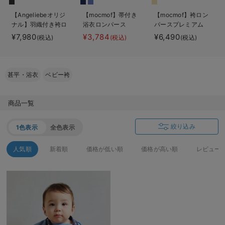
ベビー リュック
erbaviva（エルバビーバ）
【Angeliebeオリジ
【mocmof】帯付き
【mocmof】袴ロン
ナル】羽織付き袴ロ
浴衣ロンパース
パースプレミアム
ベビー 小物
安心の日本製。先輩ママが買ってよかった！本当に必要な出産準備品
ンパース 男の子
男の子
¥7,980
¥3,784
¥6,490
(税込)
(税込)
(税込)
ハレの日に着るANGELIEBEのセレモニー
買って正解！高評価レビューアイテム
甚平・浴衣
ベビー袴
冬に可愛いニットがお得！
商品一覧
親子コーデ｜ママとベビーにおすすめ！
絞り込み
1色表示
全色表示
便利な育児家電
人気順
新着順
価格が低い順
価格が高い順
レビュー
Gift Selection 出産祝い
ロンパースはいつからいつまで使う？選ぶポイントも解説！
保育園・入園準備特集
ファルスカ