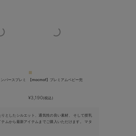
袴ロンパースプレミ
【mocmof】プレミアムベビー兜
¥3,190
(税込)
たりとしたシルエット、通気性の良い素材、 そして授乳
イテムから最新アイテムまでご購入いただけます。 マタ