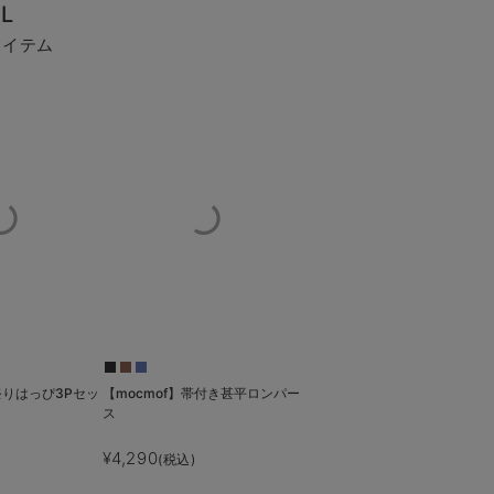
L
アイテム
祭りはっぴ3Pセッ
【mocmof】帯付き甚平ロンパー
ス
¥4,290
(税込)