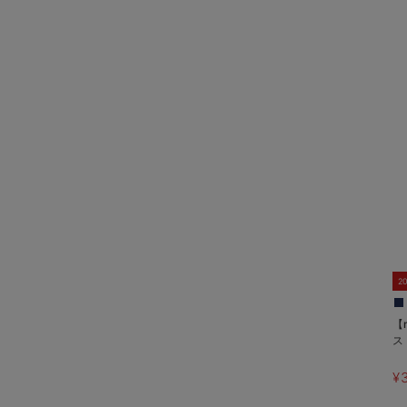
2
【
ス
¥