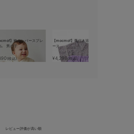
ocmof】袴ロンパースプレ
【mocmof】帯付き浴衣ロンパ
【mocmo
ム 男の子
ース
ット
490
¥4,290
¥4,290
(税込)
(税込)
(税
レビュー評価が高い順