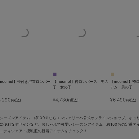
mocmof】帯付き浴衣ロンパー
【mocmof】袴ロンパース 男の
【mocmof】
子 女の子
アム 男の子
4,290
¥4,730
¥6,490
(税込)
(税込)
(税込)
シーズンアイテム 綿100％ならエンジェリーベ公式オンラインショップ。ゆっ
に便利なデザインなど、おしゃれで可愛いシーズンアイテム 綿100％の定番ア
ニティウェア・授乳服の新着アイテムをチェック！