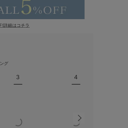
F!詳細はコチラ
ング
3
4