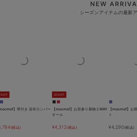
NEW ARRIVA
シーズンアイテムの最新
0%OFF
20%OFF
mocmof】帯付き 浴衣ロンパー
【mocmof】お宮参り着物２WAY
【mocmof】お
オール
ト
3,784
¥4,312
¥4,290
(税込)
(税込)
(税込)