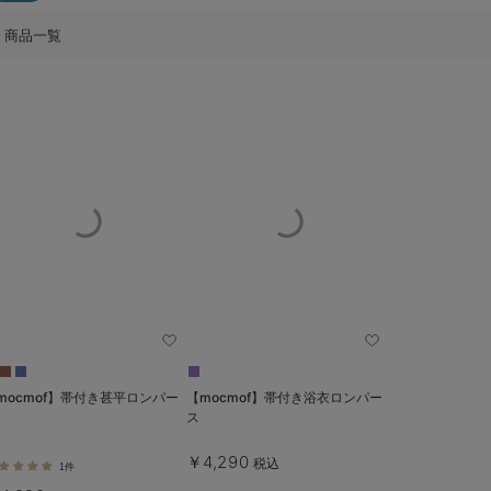
商品一覧
mocmof】帯付き甚平ロンパー
【mocmof】帯付き浴衣ロンパー
ス
￥4,290
税込
1件