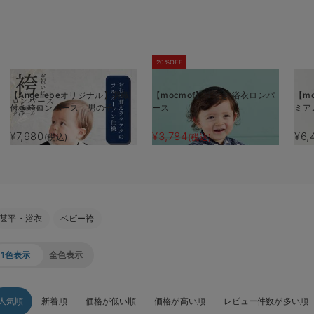
20%OFF
【Angeliebeオリジナル】羽織
【mocmof】帯付き 浴衣ロンパ
【m
付き袴ロンパース 男の子
ース
ミア
¥7,980
¥3,784
¥6,
(税込)
(税込)
甚平・浴衣
ベビー袴
1色表示
全色表示
人気順
新着順
価格が低い順
価格が高い順
レビュー件数が多い順