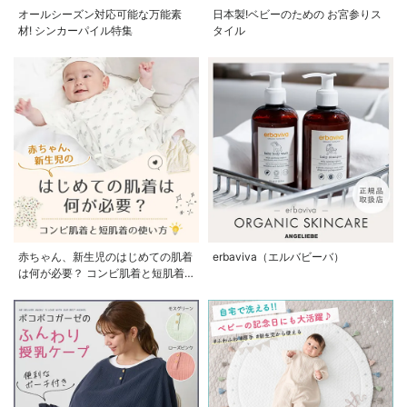
オールシーズン対応可能な万能素
日本製!ベビーのための お宮参りス
材! シンカーパイル特集
タイル
赤ちゃん、新生児のはじめての肌着
erbaviva（エルバビーバ）
は何が必要？ コンビ肌着と短肌着
の使い方