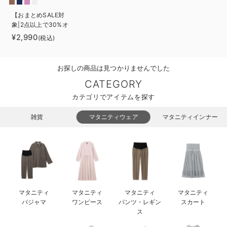
ベビー リュック
erbaviva（エルバビーバ）
【おまとめSALE対
象|2点以上で30%オ
ベビー 小物
安心の日本製。先輩ママが買ってよかった！本当に必要な出産準備品
フ】【ANGELIEBEオ
¥2,990
(税込)
リジナル】着たまま
ハレの日に着るANGELIEBEのセレモニー
寝られる2WAYフリ
ース スリーパー
お探しの商品は見つかりませんでした
買って正解！高評価レビューアイテム
CATEGORY
冬に可愛いニットがお得！
カテゴリでアイテムを探す
親子コーデ｜ママとベビーにおすすめ！
雑貨
マタニティウェア
マタニティインナー
便利な育児家電
Gift Selection 出産祝い
ロンパースはいつからいつまで使う？選ぶポイントも解説！
マタニティ
マタニティ
マタニティ
マタニティ
保育園・入園準備特集
パジャマ
ワンピース
パンツ・レギン
スカート
ス
ファルスカ