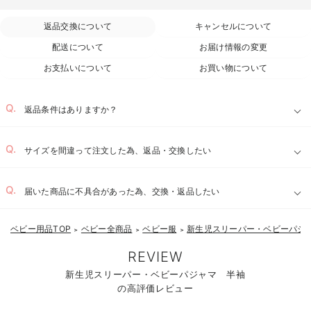
返品交換について
キャンセルについて
配送について
お届け情報の変更
お支払いについて
お買い物について
返品条件はありますか？
サイズを間違って注文した為、返品・交換したい
届いた商品に不具合があった為、交換・返品したい
ベビー用品TOP
ベビー全商品
ベビー服
新生児スリーパー・ベビーパジ
お気に入り商品を確認する
＞
＞
＞
REVIEW
新生児スリーパー・ベビーパジャマ 半袖
の高評価レビュー