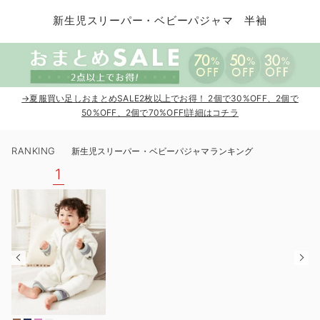
コンビ肌着・新生児/ベビー肌着
ベビー ワンピース
ベビー袴
ベビー ブランケット・タオルケット
子育て便利家電
抱っこ紐
夏のお役立ちベビーウェア
【アウトレット】トップス・授乳トップス
透け防止
再入荷｜アウター
トップス
【37周年祭セール】4
【〜10℃】3月中旬
涼しくて可愛い「ワン
デニム
きれいめトップス派
マタニティインナー
【オフィスカジュアル
パンツタイプ
【フォーマル】ボトム
【ベビー】半袖
2WAYオール
Aライン ・フレアワ
〜5,000円（税込）
綿混素材
赤ちゃんへ使うもの
【冬のあったか特集】
新生児スリーパー・ベビーパジャマ 半袖
ツーウェイオール・2WAYオール（新生児）
ベビー パンツ
おくるみ（新生児）
プレイマット・ベビー マット
ベビーケープ
シンカーパイル特集
【アウトレット】ボトムス
見えてもカワイイ
パンツ
レギンス
きれいめスカート派
ベビー
【フォーマル】トップ
【ベビー】グッズ
コンビ肌着
Iライン ・タイトシ
〜10,000円（税込）
腹巻・ひざ上パンツ
産後に使うグッズ
【冬のあったか特集】
ベビー ブルマ
ベビー 雑貨 小物
ベビーの動物なりきり特集
【アウトレット】パジャマ
コットン素材
スカート
オフィス
きれいめ美脚パンツ派
短肌着
快適ウェア10%OFF
ジャンパースカート/
10,001円（税込）〜
保温&リカバリー
【冬のあったか特集】
ベビー スカート
ベビー安全グッズ
ベビー 夏のお役立ちグッズ特集
【アウトレット】インナー
冷房対策
パジャマ
ツィード派
セット
ワーク・オフィス
女の子におススメのギ
レギンス・タイツ
→夏服買い足しおまとめSALE2枚以上でお得！ 2個で30%OFF、2個で
50%OFF、2個で70%OFF!詳細はコチラ
ベビートップス
ベビーおもちゃ
【素材別】ベビーロンパース特集
【アウトレット】ベビー
接触冷感素材
インナー
MAX55%OFF ブラッ
王道シンプル派
カジュアル
男の子におススメのギ
カップ付きインナー
RANKING
新生児スリーパー・ベビーパジャマランキング
ベビー アウター
メモリアルグッズ
袴ロンパース特集
Tシャツブラ
雑貨
セットアップ派
フォーマル / オケー
定番ギフト
あったか度◎
1
ベビー セットアップ
授乳・調乳・お食事
ブラトップ
ベビー
あったかアイテム｜ベ
もらって嬉しいギフト
裏起毛素材
スタイ・よだれかけ（新生児・ベビー）
哺乳瓶
親子セット
かわいくておもしろい
ベビー帽子（新生児・乳児）
赤ちゃん 洗剤・洗濯用品・お掃除
快適機能ウェア特集 トップス
何枚あっても嬉しいア
新生児スリーパー・ベビーパジャマ
赤ちゃん お風呂・ベビースキンケア
快適機能ウェア特集 ボトムス
長く使えるアイテム
おむつ関連グッズ
快適機能ウェア特集 パジャマ
ベビーシューズ・ファーストシューズ・ベビー靴下
お部屋映えアイテム