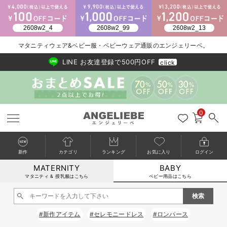
2026/NewArrival
送料495円(一部地域を除く) 7,700円以上で送料無料
マタニティウェア&ベビー服・ベビーウェア通販のエンジェリーベ。
LINE お友達登録で500円OFF
click
0
新作
カテゴリ
ランキング
お気に入り
ログイン
MATERNITY
BABY
戻る
戻る
戻る
戻る
戻る
戻る
戻る
戻る
戻る
戻る
戻る
戻る
戻る
戻る
戻る
戻る
戻る
戻る
戻る
戻る
戻る
戻る
戻る
戻る
戻る
戻る
戻る
戻る
戻る
戻る
戻る
カートに入れる
マタニティ & 授乳服はこちら
ベビー用品はこちら
新生児服全て
ベビー服全て
シーズンアイテム全て
ベビー・新生児 寝具全て
ベビー 雑貨全て
お出かけグッズ全て
ベビー｜季節の特集全て
アウトレット全て
特集全て
再入荷全て
送料無料アイテム全て
ブラキャミ おまとめ
【37周年祭セール】
気温差別オススメアイ
マタニティウェア お
こだわりの履き心地！
出産準備応援割全て
春のマタニティワンピ
Gift Selection 
冬の冷え対策インナー
入院準備の持ち物チェ
冬のあったか特集全て
閉じる
出産準備
ロンパース・カバーオール
甚平・浴衣
ベビーベッド・布団 （ベビー・新生児）
ベビーカー
猛暑からベビーを守るひんやりグッズ
【アウトレット】ワンピース
抗菌防臭加工
再入荷｜インナー
ベビーチェア（ハイローチェア）・ベビーラック
ワンピース
【37周年祭セール】2
【15℃】3月下旬～
動きやすく着回しでき
強撚スムース(コスパ
【おまとめ割】パジャ
カジュアル
ジャケット派
マタニティパジャマ
【オフィスカジュアル
レギンスタイプ
【フォーマル】ワンピ
【ベビー】長袖
ハンカチ
快適ウェア10%OFF
セットアップ・ レイ
〜3,000円（税込）
薄くてあったか
入院してすぐ使うグッ
【冬のあったか特集】
#新作アイテム
#セレモニードレス
#ロンパース