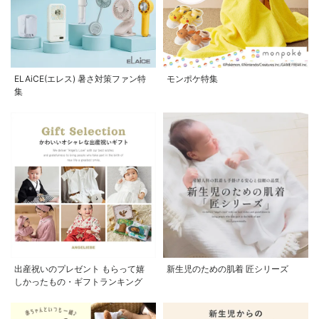
ELAiCE(エレス) 暑さ対策ファン特
モンポケ特集
集
出産祝いのプレゼント もらって嬉
新生児のための肌着 匠シリーズ
しかったもの・ギフトランキング