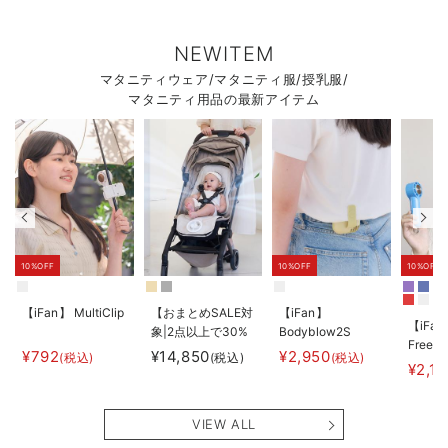
NEWITEM
マタニティウェア/マタニティ服/授乳服/
マタニティ用品の最新アイテム
10%OFF
10%OFF
10%OFF
【iFan】 MultiClip
【おまとめSALE対
【iFan】
【iFan
象|2点以上で30%
Bodyblow2S
Freeze
オフ】
¥792
¥14,850
¥2,950
(税込)
(税込)
(税込)
¥2,1
【AIRMON】
AIRMON2 プレミ
アム
VIEW ALL