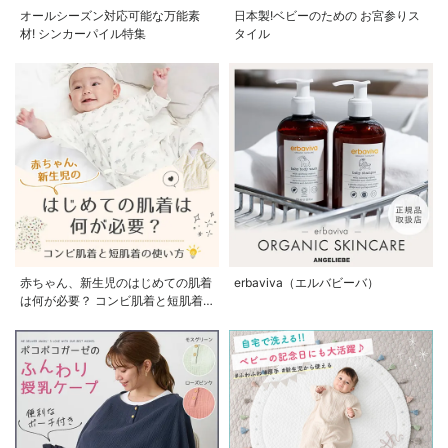
オールシーズン対応可能な万能素
日本製!ベビーのための お宮参りス
材! シンカーパイル特集
タイル
赤ちゃん、新生児のはじめての肌着
erbaviva（エルバビーバ）
は何が必要？ コンビ肌着と短肌着
の使い方