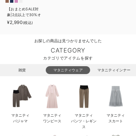
ベビー リュック
erbaviva（エルバビーバ）
【おまとめSALE対
象|2点以上で30%オ
ベビー 小物
安心の日本製。先輩ママが買ってよかった！本当に必要な出産準備品
フ】【ANGELIEBEオ
¥2,990
(税込)
リジナル】着たまま
ハレの日に着るANGELIEBEのセレモニー
寝られる2WAYフリ
ース スリーパー
お探しの商品は見つかりませんでした
買って正解！高評価レビューアイテム
CATEGORY
冬に可愛いニットがお得！
カテゴリでアイテムを探す
親子コーデ｜ママとベビーにおすすめ！
雑貨
マタニティウェア
マタニティインナー
便利な育児家電
Gift Selection 出産祝い
ロンパースはいつからいつまで使う？選ぶポイントも解説！
マタニティ
マタニティ
マタニティ
マタニティ
保育園・入園準備特集
パジャマ
ワンピース
パンツ・レギン
スカート
ス
ファルスカ