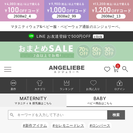
2026/NewArrival
送料495円(一部地域を除く) 7,700円以上で送料無料
マタニティウェア&ベビー服・ベビーウェア通販のエンジェリーベ。
LINE お友達登録で500円OFF
click
0
新作
カテゴリ
ランキング
お気に入り
ログイン
MATERNITY
BABY
戻る
戻る
戻る
戻る
戻る
戻る
戻る
戻る
戻る
戻る
戻る
戻る
戻る
戻る
戻る
戻る
戻る
戻る
戻る
戻る
戻る
戻る
戻る
戻る
戻る
戻る
戻る
戻る
戻る
戻る
戻る
カートに入れる
マタニティ & 授乳服はこちら
ベビー用品はこちら
新生児服全て
ベビー服全て
シーズンアイテム全て
ベビー・新生児 寝具全て
ベビー 雑貨全て
お出かけグッズ全て
ベビー｜季節の特集全て
アウトレット全て
特集全て
再入荷全て
送料無料アイテム全て
ブラキャミ おまとめ
【37周年祭セール】
気温差別オススメアイ
マタニティウェア お
こだわりの履き心地！
出産準備応援割全て
春のマタニティワンピ
Gift Selection 
冬の冷え対策インナー
入院準備の持ち物チェ
冬のあったか特集全て
閉じる
出産準備
ロンパース・カバーオール
甚平・浴衣
ベビーベッド・布団 （ベビー・新生児）
ベビーカー
猛暑からベビーを守るひんやりグッズ
【アウトレット】ワンピース
抗菌防臭加工
再入荷｜インナー
ベビーチェア（ハイローチェア）・ベビーラック
ワンピース
【37周年祭セール】2
【15℃】3月下旬～
動きやすく着回しでき
強撚スムース(コスパ
【おまとめ割】パジャ
カジュアル
ジャケット派
マタニティパジャマ
【オフィスカジュアル
レギンスタイプ
【フォーマル】ワンピ
【ベビー】長袖
ハンカチ
快適ウェア10%OFF
セットアップ・ レイ
〜3,000円（税込）
薄くてあったか
入院してすぐ使うグッ
【冬のあったか特集】
#新作アイテム
#セレモニードレス
#ロンパース