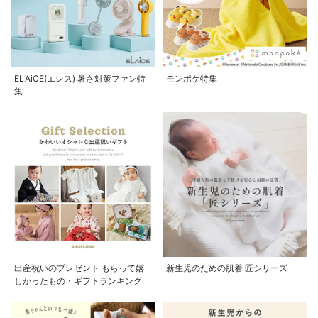
ELAiCE(エレス) 暑さ対策ファン特
モンポケ特集
集
出産祝いのプレゼント もらって嬉
新生児のための肌着 匠シリーズ
しかったもの・ギフトランキング