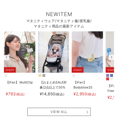
NEWITEM
マタニティウェア/マタニティ服/授乳服/
マタニティ用品の最新アイテム
10%OFF
10%OFF
10%OFF
【iFan】 MultiClip
【おまとめSALE対
【iFan】
【iFan
象|2点以上で30%
Bodyblow2S
Freeze
オフ】
¥792
¥14,850
¥2,950
(税込)
(税込)
(税込)
¥2,1
【AIRMON】
AIRMON2 プレミ
アム
VIEW ALL