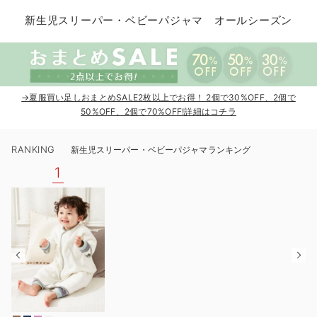
コンビ肌着・新生児/ベビー肌着
ベビー ワンピース
ベビー袴
ベビー ブランケット・タオルケット
子育て便利家電
抱っこ紐
夏のお役立ちベビーウェア
【アウトレット】トップス・授乳トップス
透け防止
再入荷｜アウター
トップス
【37周年祭セール】4
【〜10℃】3月中旬
涼しくて可愛い「ワン
デニム
きれいめトップス派
マタニティインナー
【オフィスカジュアル
パンツタイプ
【フォーマル】ボトム
【ベビー】半袖
2WAYオール
Aライン ・フレアワ
〜5,000円（税込）
綿混素材
赤ちゃんへ使うもの
【冬のあったか特集】
新生児スリーパー・ベビーパジャマ オールシーズン
ツーウェイオール・2WAYオール（新生児）
ベビー パンツ
おくるみ（新生児）
プレイマット・ベビー マット
ベビーケープ
シンカーパイル特集
【アウトレット】ボトムス
見えてもカワイイ
パンツ
レギンス
きれいめスカート派
ベビー
【フォーマル】トップ
【ベビー】グッズ
コンビ肌着
Iライン ・タイトシ
〜10,000円（税込）
腹巻・ひざ上パンツ
産後に使うグッズ
【冬のあったか特集】
ベビー ブルマ
ベビー 雑貨 小物
ベビーの動物なりきり特集
【アウトレット】パジャマ
コットン素材
スカート
オフィス
きれいめ美脚パンツ派
短肌着
快適ウェア10%OFF
ジャンパースカート/
10,001円（税込）〜
保温&リカバリー
【冬のあったか特集】
ベビー スカート
ベビー安全グッズ
ベビー 夏のお役立ちグッズ特集
【アウトレット】インナー
冷房対策
パジャマ
ツィード派
セット
ワーク・オフィス
女の子におススメのギ
レギンス・タイツ
→夏服買い足しおまとめSALE2枚以上でお得！ 2個で30%OFF、2個で
50%OFF、2個で70%OFF!詳細はコチラ
ベビートップス
ベビーおもちゃ
【素材別】ベビーロンパース特集
【アウトレット】ベビー
接触冷感素材
インナー
MAX55%OFF ブラッ
王道シンプル派
カジュアル
男の子におススメのギ
カップ付きインナー
RANKING
新生児スリーパー・ベビーパジャマランキング
ベビー アウター
メモリアルグッズ
袴ロンパース特集
Tシャツブラ
雑貨
セットアップ派
フォーマル / オケー
定番ギフト
あったか度◎
1
ベビー セットアップ
授乳・調乳・お食事
ブラトップ
ベビー
あったかアイテム｜ベ
もらって嬉しいギフト
裏起毛素材
スタイ・よだれかけ（新生児・ベビー）
哺乳瓶
親子セット
かわいくておもしろい
ベビー帽子（新生児・乳児）
赤ちゃん 洗剤・洗濯用品・お掃除
快適機能ウェア特集 トップス
何枚あっても嬉しいア
新生児スリーパー・ベビーパジャマ
赤ちゃん お風呂・ベビースキンケア
快適機能ウェア特集 ボトムス
長く使えるアイテム
おむつ関連グッズ
快適機能ウェア特集 パジャマ
ベビーシューズ・ファーストシューズ・ベビー靴下
お部屋映えアイテム