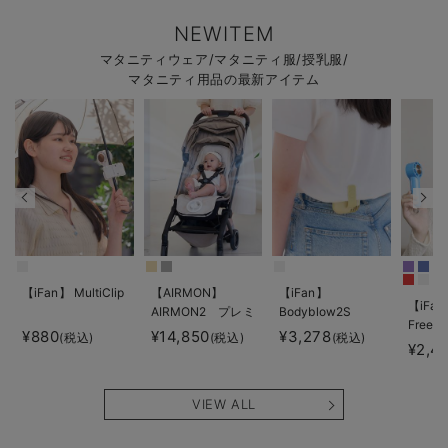
NEWITEM
マタニティウェア/マタニティ服/授乳服/
マタニティ用品の最新アイテム
【iFan】 MultiClip
【AIRMON】
【iFan】
【iFan
AIRMON2 プレミ
Bodyblow2S
Freeze
アム
¥880
¥14,850
¥3,278
(税込)
(税込)
(税込)
¥2,4
VIEW ALL