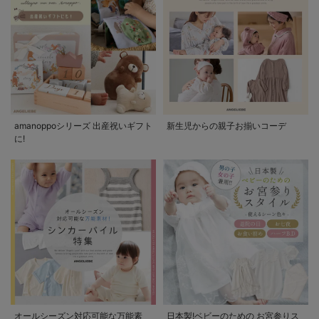
amanoppoシリーズ 出産祝いギフト
新生児からの親子お揃いコーデ
に!
オールシーズン対応可能な万能素
日本製!ベビーのための お宮参りス