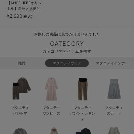
【ANGELIEBEオリジ
ベビー リュック
erbaviva（エルバビーバ）
ナル】着たまま寝ら
れる2WAYフリース
¥2,990
(税込)
ベビー 小物
安心の日本製。先輩ママが買ってよかった！本当に必要な出産準備品
スリーパー
ハレの日に着るANGELIEBEのセレモニー
お探しの商品は見つかりませんでした
買って正解！高評価レビューアイテム
CATEGORY
カテゴリでアイテムを探す
冬に可愛いニットがお得！
雑貨
マタニティウェア
マタニティインナー
親子コーデ｜ママとベビーにおすすめ！
便利な育児家電
Gift Selection 出産祝い
ロンパースはいつからいつまで使う？選ぶポイントも解説！
マタニティ
マタニティ
マタニティ
マタニティ
パジャマ
ワンピース
パンツ・レギン
スカート
保育園・入園準備特集
ス
ファルスカ