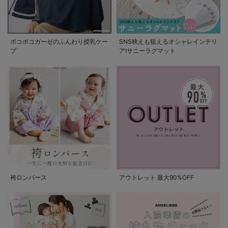
ポコポコガーゼのふんわり授乳ケー
SNS映えも狙えるオシャレインテリ
プ
ア!サニーラグマット
袴ロンパース
アウトレット 最大90%OFF