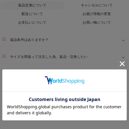
返品交換について
キャンセルについて
配送について
お届け情報の変更
お支払いについて
お買い物について
返品条件はありますか？
サイズを間違って注文した為、返品・交換したい
届いた商品に不具合があった為、交換・返品したい
ベビー用品TOP
ベビー全商品
ベビー服
新生児スリーパー・ベビーパジ
＞
＞
＞
お気に入り商品を確認する
REVIEW
新生児スリーパー・ベビーパジャマ 妊娠中期
の高評価レビュー