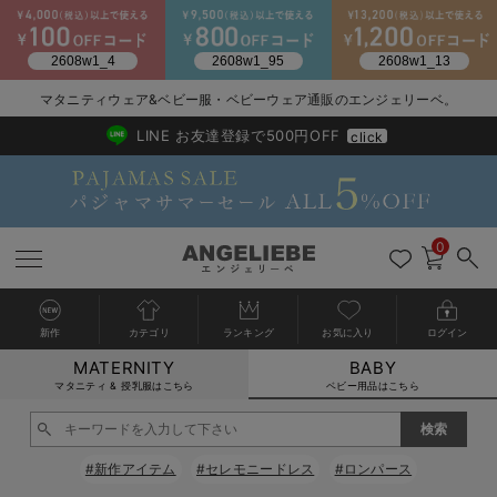
2026/NewArrival
送料495円(一部地域を除く) 7,700円以上で送料無料
マタニティウェア&ベビー服・ベビーウェア通販のエンジェリーベ。
LINE お友達登録で500円OFF
click
0
新作
カテゴリ
ランキング
お気に入り
ログイン
MATERNITY
BABY
戻る
戻る
戻る
戻る
戻る
戻る
戻る
戻る
戻る
戻る
戻る
戻る
戻る
戻る
戻る
戻る
戻る
戻る
戻る
戻る
戻る
戻る
戻る
戻る
戻る
戻る
戻る
戻る
戻る
戻る
戻る
カートに入れる
マタニティ & 授乳服はこちら
ベビー用品はこちら
新生児服全て
ベビー服全て
シーズンアイテム全て
ベビー・新生児 寝具全て
ベビー 雑貨全て
お出かけグッズ全て
ベビー｜季節の特集全て
アウトレット全て
特集全て
再入荷全て
送料無料アイテム全て
ブラキャミ おまとめ
【37周年祭セール】
気温差別オススメアイ
マタニティウェア お
こだわりの履き心地！
出産準備応援割全て
春のマタニティワンピ
Gift Selection 
冬の冷え対策インナー
入院準備の持ち物チェ
冬のあったか特集全て
閉じる
出産準備
ロンパース・カバーオール
甚平・浴衣
ベビーベッド・布団 （ベビー・新生児）
ベビーカー
猛暑からベビーを守るひんやりグッズ
【アウトレット】ワンピース
抗菌防臭加工
再入荷｜インナー
ベビーチェア（ハイローチェア）・ベビーラック
ワンピース
【37周年祭セール】2
【15℃】3月下旬～
動きやすく着回しでき
強撚スムース(コスパ
【おまとめ割】パジャ
カジュアル
ジャケット派
マタニティパジャマ
【オフィスカジュアル
レギンスタイプ
【フォーマル】ワンピ
【ベビー】長袖
ハンカチ
快適ウェア10%OFF
セットアップ・ レイ
〜3,000円（税込）
薄くてあったか
入院してすぐ使うグッ
【冬のあったか特集】
#新作アイテム
#セレモニードレス
#ロンパース