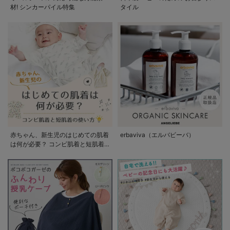
材! シンカーパイル特集
タイル
赤ちゃん、新生児のはじめての肌着
erbaviva（エルバビーバ）
は何が必要？ コンビ肌着と短肌着
の使い方