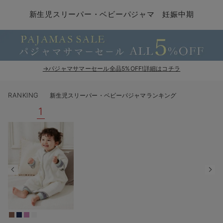
コンビ肌着・新生児/ベビー肌着
ベビー ワンピース
ベビー袴
ベビー ブランケット・タオルケット
子育て便利家電
抱っこ紐
夏のお役立ちベビーウェア
【アウトレット】トップス・授乳トップス
透け防止
再入荷｜アウター
トップス
【37周年祭セール】4
【〜10℃】3月中旬
涼しくて可愛い「ワン
デニム
きれいめトップス派
マタニティインナー
【オフィスカジュアル
パンツタイプ
【フォーマル】ボトム
【ベビー】半袖
2WAYオール
Aライン ・フレアワ
〜5,000円（税込）
綿混素材
赤ちゃんへ使うもの
【冬のあったか特集】
新生児スリーパー・ベビーパジャマ 妊娠中期
ツーウェイオール・2WAYオール（新生児）
ベビー パンツ
おくるみ（新生児）
プレイマット・ベビー マット
ベビーケープ
シンカーパイル特集
【アウトレット】ボトムス
見えてもカワイイ
パンツ
レギンス
きれいめスカート派
ベビー
【フォーマル】トップ
【ベビー】グッズ
コンビ肌着
Iライン ・タイトシ
〜10,000円（税込）
腹巻・ひざ上パンツ
産後に使うグッズ
【冬のあったか特集】
ベビー ブルマ
ベビー 雑貨 小物
ベビーの動物なりきり特集
【アウトレット】パジャマ
コットン素材
スカート
オフィス
きれいめ美脚パンツ派
短肌着
快適ウェア10%OFF
ジャンパースカート/
10,001円（税込）〜
保温&リカバリー
【冬のあったか特集】
ベビー スカート
ベビー安全グッズ
ベビー 夏のお役立ちグッズ特集
【アウトレット】インナー
冷房対策
パジャマ
ツィード派
セット
ワーク・オフィス
女の子におススメのギ
レギンス・タイツ
→パジャマサマーセール全品5%OFF!詳細はコチラ
ベビートップス
ベビーおもちゃ
【素材別】ベビーロンパース特集
【アウトレット】ベビー
接触冷感素材
インナー
MAX55%OFF ブラッ
王道シンプル派
カジュアル
男の子におススメのギ
カップ付きインナー
RANKING
新生児スリーパー・ベビーパジャマランキング
ベビー アウター
メモリアルグッズ
袴ロンパース特集
Tシャツブラ
雑貨
セットアップ派
フォーマル / オケー
定番ギフト
あったか度◎
1
ベビー セットアップ
授乳・調乳・お食事
ブラトップ
ベビー
あったかアイテム｜ベ
もらって嬉しいギフト
裏起毛素材
スタイ・よだれかけ（新生児・ベビー）
哺乳瓶
親子セット
かわいくておもしろい
ベビー帽子（新生児・乳児）
赤ちゃん 洗剤・洗濯用品・お掃除
快適機能ウェア特集 トップス
何枚あっても嬉しいア
新生児スリーパー・ベビーパジャマ
赤ちゃん お風呂・ベビースキンケア
快適機能ウェア特集 ボトムス
長く使えるアイテム
おむつ関連グッズ
快適機能ウェア特集 パジャマ
ベビーシューズ・ファーストシューズ・ベビー靴下
お部屋映えアイテム