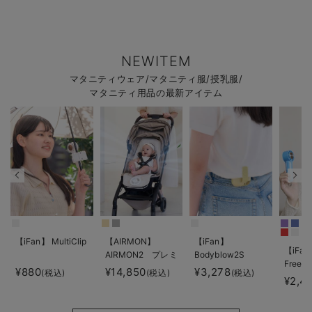
NEWITEM
マタニティウェア/マタニティ服/授乳服/
マタニティ用品の最新アイテム
【iFan】 MultiClip
【AIRMON】
【iFan】
【iFan
AIRMON2 プレミ
Bodyblow2S
Freeze
アム
¥880
¥14,850
¥3,278
(税込)
(税込)
(税込)
¥2,4