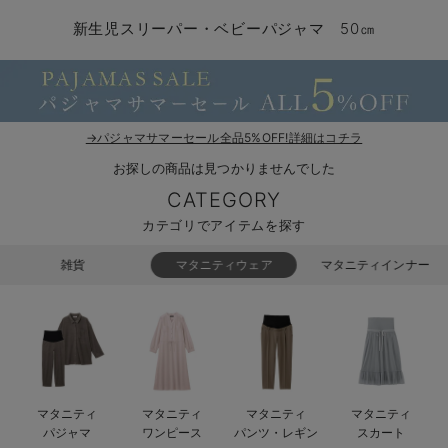
コンビ肌着・新生児/ベビー肌着
ベビー ワンピース
ベビー袴
ベビー ブランケット・タオルケット
子育て便利家電
抱っこ紐
夏のお役立ちベビーウェア
【アウトレット】トップス・授乳トップス
透け防止
再入荷｜アウター
トップス
【37周年祭セール】4
【〜10℃】3月中旬
涼しくて可愛い「ワン
デニム
きれいめトップス派
マタニティインナー
【オフィスカジュアル
パンツタイプ
【フォーマル】ボトム
【ベビー】半袖
2WAYオール
Aライン ・フレアワ
〜5,000円（税込）
綿混素材
赤ちゃんへ使うもの
【冬のあったか特集】
新生児スリーパー・ベビーパジャマ 50㎝
ツーウェイオール・2WAYオール（新生児）
ベビー パンツ
おくるみ（新生児）
プレイマット・ベビー マット
ベビーケープ
シンカーパイル特集
【アウトレット】ボトムス
見えてもカワイイ
パンツ
レギンス
きれいめスカート派
ベビー
【フォーマル】トップ
【ベビー】グッズ
コンビ肌着
Iライン ・タイトシ
〜10,000円（税込）
腹巻・ひざ上パンツ
産後に使うグッズ
【冬のあったか特集】
ベビー ブルマ
ベビー 雑貨 小物
ベビーの動物なりきり特集
【アウトレット】パジャマ
コットン素材
スカート
オフィス
きれいめ美脚パンツ派
短肌着
快適ウェア10%OFF
ジャンパースカート/
10,001円（税込）〜
保温&リカバリー
【冬のあったか特集】
ベビー スカート
ベビー安全グッズ
ベビー 夏のお役立ちグッズ特集
【アウトレット】インナー
冷房対策
パジャマ
ツィード派
セット
ワーク・オフィス
女の子におススメのギ
レギンス・タイツ
→パジャマサマーセール全品5%OFF!詳細はコチラ
お探しの商品は見つかりませんでした
ベビートップス
ベビーおもちゃ
【素材別】ベビーロンパース特集
【アウトレット】ベビー
接触冷感素材
インナー
MAX55%OFF ブラッ
王道シンプル派
カジュアル
男の子におススメのギ
カップ付きインナー
CATEGORY
ベビー アウター
メモリアルグッズ
袴ロンパース特集
Tシャツブラ
雑貨
セットアップ派
フォーマル / オケー
定番ギフト
あったか度◎
カテゴリでアイテムを探す
ベビー セットアップ
授乳・調乳・お食事
ブラトップ
ベビー
あったかアイテム｜ベ
もらって嬉しいギフト
裏起毛素材
雑貨
マタニティウェア
マタニティインナー
スタイ・よだれかけ（新生児・ベビー）
哺乳瓶
親子セット
かわいくておもしろい
ベビー帽子（新生児・乳児）
赤ちゃん 洗剤・洗濯用品・お掃除
快適機能ウェア特集 トップス
何枚あっても嬉しいア
新生児スリーパー・ベビーパジャマ
赤ちゃん お風呂・ベビースキンケア
快適機能ウェア特集 ボトムス
長く使えるアイテム
マタニティ
マタニティ
マタニティ
マタニティ
おむつ関連グッズ
快適機能ウェア特集 パジャマ
ベビーシューズ・ファーストシューズ・ベビー靴下
お部屋映えアイテム
パジャマ
ワンピース
パンツ・レギン
スカート