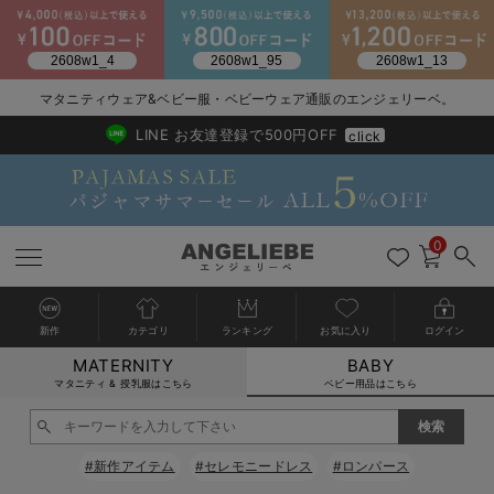
2026/NewArrival
送料495円(一部地域を除く) 7,700円以上で送料無料
マタニティウェア&ベビー服・ベビーウェア通販のエンジェリーベ。
LINE お友達登録で500円OFF
click
0
新作
カテゴリ
ランキング
お気に入り
ログイン
MATERNITY
BABY
戻る
戻る
戻る
戻る
戻る
戻る
戻る
戻る
戻る
戻る
戻る
戻る
戻る
戻る
戻る
戻る
戻る
戻る
戻る
戻る
戻る
戻る
戻る
戻る
戻る
戻る
戻る
戻る
戻る
戻る
戻る
カートに入れる
マタニティ & 授乳服はこちら
ベビー用品はこちら
新生児服全て
ベビー服全て
シーズンアイテム全て
ベビー・新生児 寝具全て
ベビー 雑貨全て
お出かけグッズ全て
ベビー｜季節の特集全て
アウトレット全て
特集全て
再入荷全て
送料無料アイテム全て
ブラキャミ おまとめ
【37周年祭セール】
気温差別オススメアイ
マタニティウェア お
こだわりの履き心地！
出産準備応援割全て
春のマタニティワンピ
Gift Selection 
冬の冷え対策インナー
入院準備の持ち物チェ
冬のあったか特集全て
閉じる
出産準備
ロンパース・カバーオール
甚平・浴衣
ベビーベッド・布団 （ベビー・新生児）
ベビーカー
猛暑からベビーを守るひんやりグッズ
【アウトレット】ワンピース
抗菌防臭加工
再入荷｜インナー
ベビーチェア（ハイローチェア）・ベビーラック
ワンピース
【37周年祭セール】2
【15℃】3月下旬～
動きやすく着回しでき
強撚スムース(コスパ
【おまとめ割】パジャ
カジュアル
ジャケット派
マタニティパジャマ
【オフィスカジュアル
レギンスタイプ
【フォーマル】ワンピ
【ベビー】長袖
ハンカチ
快適ウェア10%OFF
セットアップ・ レイ
〜3,000円（税込）
薄くてあったか
入院してすぐ使うグッ
【冬のあったか特集】
#新作アイテム
#セレモニードレス
#ロンパース