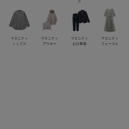
ス
ベビー リュック
erbaviva（エルバビーバ）
ベビー 小物
安心の日本製。先輩ママが買ってよかった！本当に必要な出産準備品
ハレの日に着るANGELIEBEのセレモニー
マタニティ
マタニティ
マタニティ
マタニティ
買って正解！高評価レビューアイテム
トップス
アウター
お仕事着
フォーマル
冬に可愛いニットがお得！
親子コーデ｜ママとベビーにおすすめ！
便利な育児家電
Gift Selection 出産祝い
ロンパースはいつからいつまで使う？選ぶポイントも解説！
保育園・入園準備特集
ファルスカ