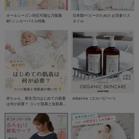
オールシーズン対応可能な万能素
日本製!ベビーのための お宮参りス
材! シンカーパイル特集
タイル
赤ちゃん、新生児のはじめての肌着
erbaviva（エルバビーバ）
は何が必要？ コンビ肌着と短肌着
の使い方