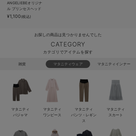
ANGELIEBEオリジナ
ベビー リュック
erbaviva（エルバビーバ）
ル プリンセスヘッド
ドレス
¥1,100
(税込)
ベビー 小物
安心の日本製。先輩ママが買ってよかった！本当に必要な出産準備品
ハレの日に着るANGELIEBEのセレモニー
お探しの商品は見つかりませんでした
買って正解！高評価レビューアイテム
CATEGORY
カテゴリでアイテムを探す
冬に可愛いニットがお得！
雑貨
マタニティウェア
マタニティインナー
親子コーデ｜ママとベビーにおすすめ！
便利な育児家電
Gift Selection 出産祝い
ロンパースはいつからいつまで使う？選ぶポイントも解説！
マタニティ
マタニティ
マタニティ
マタニティ
パジャマ
ワンピース
パンツ・レギン
スカート
保育園・入園準備特集
ス
ファルスカ