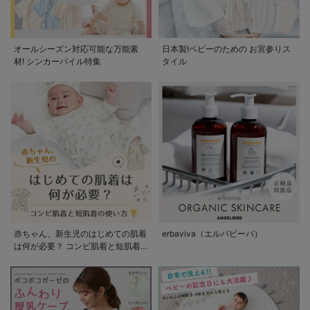
オールシーズン対応可能な万能素
日本製!ベビーのための お宮参りス
材! シンカーパイル特集
タイル
赤ちゃん、新生児のはじめての肌着
erbaviva（エルバビーバ）
は何が必要？ コンビ肌着と短肌着
の使い方