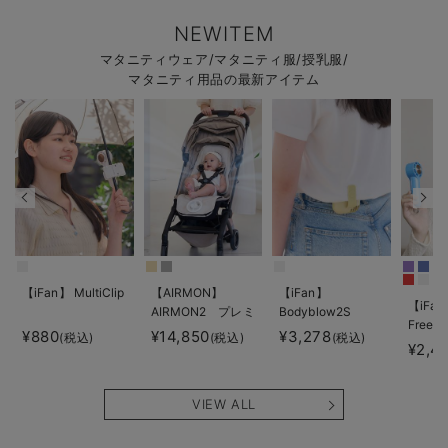
NEWITEM
マタニティウェア/マタニティ服/授乳服/
マタニティ用品の最新アイテム
【iFan】 MultiClip
【AIRMON】
【iFan】
【iFan
AIRMON2 プレミ
Bodyblow2S
Freeze
アム
¥880
¥14,850
¥3,278
(税込)
(税込)
(税込)
¥2,4
VIEW ALL