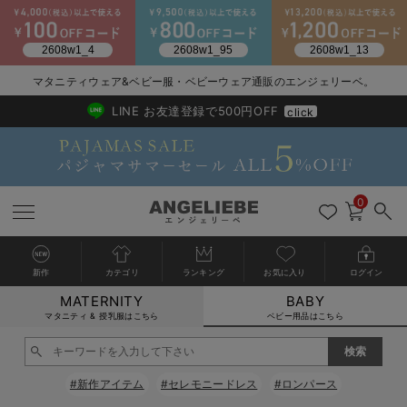
マタニティウェア&ベビー服・ベビーウェア通販のエンジェリーベ。
2026/NewArrival
送料495円(一部地域を除く) 7,700円以上で送料無料
LINE お友達登録で500円OFF
click
0
新作
カテゴリ
ランキング
お気に入り
ログイン
MATERNITY
BABY
戻る
戻る
戻る
戻る
戻る
戻る
戻る
戻る
戻る
戻る
戻る
戻る
戻る
戻る
戻る
戻る
戻る
戻る
戻る
戻る
戻る
戻る
戻る
戻る
戻る
戻る
戻る
戻る
戻る
戻る
戻る
カートに入れる
マタニティ & 授乳服はこちら
ベビー用品はこちら
新生児服全て
ベビー服全て
シーズンアイテム全て
ベビー・新生児 寝具全て
ベビー 雑貨全て
お出かけグッズ全て
ベビー｜季節の特集全て
アウトレット全て
特集全て
再入荷全て
送料無料アイテム全て
ブラキャミ おまとめ
【37周年祭セール】
気温差別オススメアイ
マタニティウェア お
こだわりの履き心地！
出産準備応援割全て
春のマタニティワンピ
Gift Selection 
冬の冷え対策インナー
入院準備の持ち物チェ
冬のあったか特集全て
閉じる
出産準備
ロンパース・カバーオール
甚平・浴衣
ベビーベッド・布団 （ベビー・新生児）
ベビーカー
猛暑からベビーを守るひんやりグッズ
【アウトレット】ワンピース
抗菌防臭加工
再入荷｜インナー
ベビーチェア（ハイローチェア）・ベビーラック
ワンピース
【37周年祭セール】2
【15℃】3月下旬～
動きやすく着回しでき
強撚スムース(コスパ
【おまとめ割】パジャ
カジュアル
ジャケット派
マタニティパジャマ
【オフィスカジュアル
レギンスタイプ
【フォーマル】ワンピ
【ベビー】長袖
ハンカチ
快適ウェア10%OFF
セットアップ・ レイ
〜3,000円（税込）
薄くてあったか
入院してすぐ使うグッ
【冬のあったか特集】
#新作アイテム
#セレモニードレス
#ロンパース