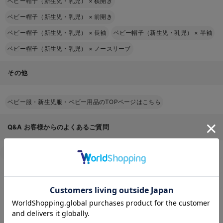
ベビー帽子（新生児・乳児）
×
横開き
ベビー帽子（新生児・乳児）
×
前開き
ベビー帽子（新生児・乳児）
×
長袖
ベビー帽子（新生児・乳児）
×
半袖
ベビー帽子（新生児・乳児）
×
ノースリーブ
その他
ベビー服・新生児服・ベビー用品のTOPページはこちら
Q&A
お客様からのよくあるご質問
返品交換について
キャンセルについて
配送について
お届け情報の変更
お気に入り商品を確認する
お支払いについて
お買い物について
返品条件はありますか？