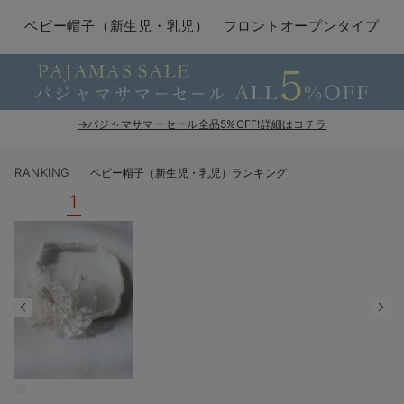
コンビ肌着・新生児/ベビー肌着
ベビー ワンピース
ベビー袴
ベビー ブランケット・タオルケット
子育て便利家電
抱っこ紐
夏のお役立ちベビーウェア
【アウトレット】トップス・授乳トップス
透け防止
再入荷｜アウター
トップス
【37周年祭セール】4
【〜10℃】3月中旬
涼しくて可愛い「ワン
デニム
きれいめトップス派
マタニティインナー
【オフィスカジュアル
パンツタイプ
【フォーマル】ボトム
【ベビー】半袖
2WAYオール
Aライン ・フレアワ
〜5,000円（税込）
綿混素材
赤ちゃんへ使うもの
【冬のあったか特集】
ベビー帽子（新生児・乳児） フロントオープンタイプ
ツーウェイオール・2WAYオール（新生児）
ベビー パンツ
おくるみ（新生児）
プレイマット・ベビー マット
ベビーケープ
シンカーパイル特集
【アウトレット】ボトムス
見えてもカワイイ
パンツ
レギンス
きれいめスカート派
ベビー
【フォーマル】トップ
【ベビー】グッズ
コンビ肌着
Iライン ・タイトシ
〜10,000円（税込）
腹巻・ひざ上パンツ
産後に使うグッズ
【冬のあったか特集】
ベビー ブルマ
ベビー 雑貨 小物
ベビーの動物なりきり特集
【アウトレット】パジャマ
コットン素材
スカート
オフィス
きれいめ美脚パンツ派
短肌着
快適ウェア10%OFF
ジャンパースカート/
10,001円（税込）〜
保温&リカバリー
【冬のあったか特集】
ベビー スカート
ベビー安全グッズ
ベビー 夏のお役立ちグッズ特集
【アウトレット】インナー
冷房対策
パジャマ
ツィード派
セット
ワーク・オフィス
女の子におススメのギ
レギンス・タイツ
→パジャマサマーセール全品5%OFF!詳細はコチラ
ベビートップス
ベビーおもちゃ
【素材別】ベビーロンパース特集
【アウトレット】ベビー
接触冷感素材
インナー
MAX55%OFF ブラッ
王道シンプル派
カジュアル
男の子におススメのギ
カップ付きインナー
RANKING
ベビー帽子（新生児・乳児）ランキング
ベビー アウター
メモリアルグッズ
袴ロンパース特集
Tシャツブラ
雑貨
セットアップ派
フォーマル / オケー
定番ギフト
あったか度◎
1
ベビー セットアップ
授乳・調乳・お食事
ブラトップ
ベビー
あったかアイテム｜ベ
もらって嬉しいギフト
裏起毛素材
スタイ・よだれかけ（新生児・ベビー）
哺乳瓶
親子セット
かわいくておもしろい
ベビー帽子（新生児・乳児）
赤ちゃん 洗剤・洗濯用品・お掃除
快適機能ウェア特集 トップス
何枚あっても嬉しいア
新生児スリーパー・ベビーパジャマ
赤ちゃん お風呂・ベビースキンケア
快適機能ウェア特集 ボトムス
長く使えるアイテム
おむつ関連グッズ
快適機能ウェア特集 パジャマ
ベビーシューズ・ファーストシューズ・ベビー靴下
お部屋映えアイテム