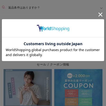
返品条件はありますか？
サイズを間違って注文した為、返品・交換したい
届いた商品に不具合があった為、交換・返品したい
お気に入り商品を確認する
ベビー用品TOP
ベビー全商品
ベビー服
ベビー帽子（新生児・乳児）
＞
＞
＞
EVENT
セール / クーポン情報