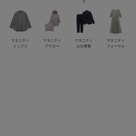
ス
ベビー リュック
erbaviva（エルバビーバ）
ベビー 小物
安心の日本製。先輩ママが買ってよかった！本当に必要な出産準備品
ハレの日に着るANGELIEBEのセレモニー
マタニティ
マタニティ
マタニティ
マタニティ
買って正解！高評価レビューアイテム
トップス
アウター
お仕事着
フォーマル
冬に可愛いニットがお得！
親子コーデ｜ママとベビーにおすすめ！
便利な育児家電
Gift Selection 出産祝い
ロンパースはいつからいつまで使う？選ぶポイントも解説！
保育園・入園準備特集
ファルスカ