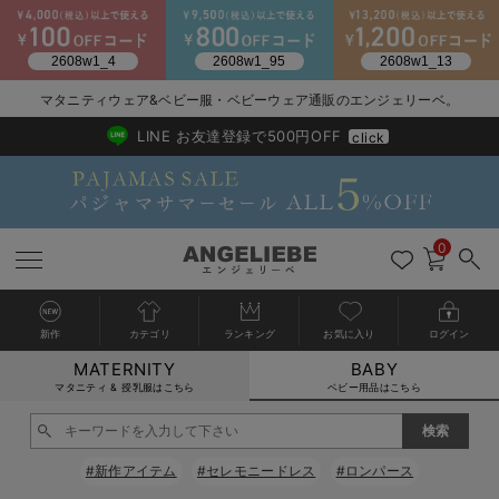
2026/NewArrival
送料495円(一部地域を除く) 7,700円以上で送料無料
マタニティウェア&ベビー服・ベビーウェア通販のエンジェリーベ。
LINE お友達登録で500円OFF
click
0
新作
カテゴリ
ランキング
お気に入り
ログイン
MATERNITY
BABY
戻る
戻る
戻る
戻る
戻る
戻る
戻る
戻る
戻る
戻る
戻る
戻る
戻る
戻る
戻る
戻る
戻る
戻る
戻る
戻る
戻る
戻る
戻る
戻る
戻る
戻る
戻る
戻る
戻る
戻る
戻る
カートに入れる
マタニティ & 授乳服はこちら
ベビー用品はこちら
新生児服全て
ベビー服全て
シーズンアイテム全て
ベビー・新生児 寝具全て
ベビー 雑貨全て
お出かけグッズ全て
ベビー｜季節の特集全て
アウトレット全て
特集全て
再入荷全て
送料無料アイテム全て
ブラキャミ おまとめ
【37周年祭セール】
気温差別オススメアイ
マタニティウェア お
こだわりの履き心地！
出産準備応援割全て
春のマタニティワンピ
Gift Selection 
冬の冷え対策インナー
入院準備の持ち物チェ
冬のあったか特集全て
閉じる
出産準備
ロンパース・カバーオール
甚平・浴衣
ベビーベッド・布団 （ベビー・新生児）
ベビーカー
猛暑からベビーを守るひんやりグッズ
【アウトレット】ワンピース
抗菌防臭加工
再入荷｜インナー
ベビーチェア（ハイローチェア）・ベビーラック
ワンピース
【37周年祭セール】2
【15℃】3月下旬～
動きやすく着回しでき
強撚スムース(コスパ
【おまとめ割】パジャ
カジュアル
ジャケット派
マタニティパジャマ
【オフィスカジュアル
レギンスタイプ
【フォーマル】ワンピ
【ベビー】長袖
ハンカチ
快適ウェア10%OFF
セットアップ・ レイ
〜3,000円（税込）
薄くてあったか
入院してすぐ使うグッ
【冬のあったか特集】
#新作アイテム
#セレモニードレス
#ロンパース