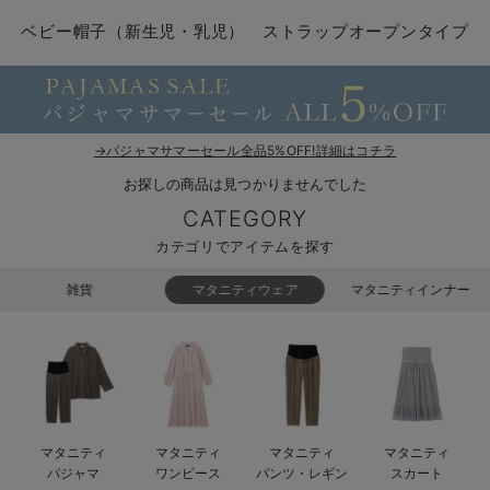
コンビ肌着・新生児/ベビー肌着
ベビー ワンピース
ベビー袴
ベビー ブランケット・タオルケット
子育て便利家電
抱っこ紐
夏のお役立ちベビーウェア
【アウトレット】トップス・授乳トップス
透け防止
再入荷｜アウター
トップス
【37周年祭セール】4
【〜10℃】3月中旬
涼しくて可愛い「ワン
デニム
きれいめトップス派
マタニティインナー
【オフィスカジュアル
パンツタイプ
【フォーマル】ボトム
【ベビー】半袖
2WAYオール
Aライン ・フレアワ
〜5,000円（税込）
綿混素材
赤ちゃんへ使うもの
【冬のあったか特集】
ベビー帽子（新生児・乳児） ストラップオープンタイプ
ツーウェイオール・2WAYオール（新生児）
ベビー パンツ
おくるみ（新生児）
プレイマット・ベビー マット
ベビーケープ
シンカーパイル特集
【アウトレット】ボトムス
見えてもカワイイ
パンツ
レギンス
きれいめスカート派
ベビー
【フォーマル】トップ
【ベビー】グッズ
コンビ肌着
Iライン ・タイトシ
〜10,000円（税込）
腹巻・ひざ上パンツ
産後に使うグッズ
【冬のあったか特集】
ベビー ブルマ
ベビー 雑貨 小物
ベビーの動物なりきり特集
【アウトレット】パジャマ
コットン素材
スカート
オフィス
きれいめ美脚パンツ派
短肌着
快適ウェア10%OFF
ジャンパースカート/
10,001円（税込）〜
保温&リカバリー
【冬のあったか特集】
ベビー スカート
ベビー安全グッズ
ベビー 夏のお役立ちグッズ特集
【アウトレット】インナー
冷房対策
パジャマ
ツィード派
セット
ワーク・オフィス
女の子におススメのギ
レギンス・タイツ
→パジャマサマーセール全品5%OFF!詳細はコチラ
お探しの商品は見つかりませんでした
ベビートップス
ベビーおもちゃ
【素材別】ベビーロンパース特集
【アウトレット】ベビー
接触冷感素材
インナー
MAX55%OFF ブラッ
王道シンプル派
カジュアル
男の子におススメのギ
カップ付きインナー
CATEGORY
ベビー アウター
メモリアルグッズ
袴ロンパース特集
Tシャツブラ
雑貨
セットアップ派
フォーマル / オケー
定番ギフト
あったか度◎
カテゴリでアイテムを探す
ベビー セットアップ
授乳・調乳・お食事
ブラトップ
ベビー
あったかアイテム｜ベ
もらって嬉しいギフト
裏起毛素材
雑貨
マタニティウェア
マタニティインナー
スタイ・よだれかけ（新生児・ベビー）
哺乳瓶
親子セット
かわいくておもしろい
ベビー帽子（新生児・乳児）
赤ちゃん 洗剤・洗濯用品・お掃除
快適機能ウェア特集 トップス
何枚あっても嬉しいア
新生児スリーパー・ベビーパジャマ
赤ちゃん お風呂・ベビースキンケア
快適機能ウェア特集 ボトムス
長く使えるアイテム
マタニティ
マタニティ
マタニティ
マタニティ
おむつ関連グッズ
快適機能ウェア特集 パジャマ
ベビーシューズ・ファーストシューズ・ベビー靴下
お部屋映えアイテム
パジャマ
ワンピース
パンツ・レギン
スカート