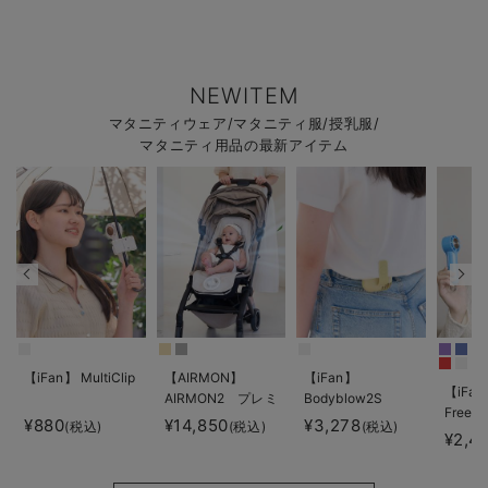
NEWITEM
マタニティウェア/マタニティ服/授乳服/
マタニティ用品の最新アイテム
【iFan】 MultiClip
【AIRMON】
【iFan】
【iFan
AIRMON2 プレミ
Bodyblow2S
Freeze
アム
¥880
¥14,850
¥3,278
(税込)
(税込)
(税込)
¥2,4