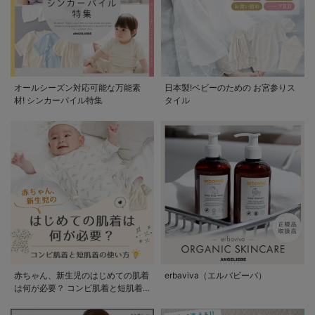
オールシーズン対応可能な万能素
日本製!ベビーのための お宮参りス
材! シンカーパイル特集
タイル
赤ちゃん、新生児のはじめての肌着
erbaviva（エルバビーバ）
は何が必要？ コンビ肌着と短肌着
の使い方