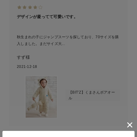
デザインが凝ってて可愛いです。
秋生まれの子にジャンプスーツを探しており、70サイズを購
入しました。まだサイズ大...
すず様
2021-12-18
【BIT’Z】くまさんボアオー
ル