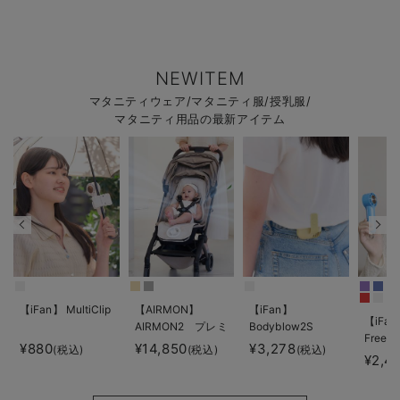
NEWITEM
マタニティウェア/マタニティ服/授乳服/
マタニティ用品の最新アイテム
【iFan】 MultiClip
【AIRMON】
【iFan】
【iFan
AIRMON2 プレミ
Bodyblow2S
Freeze
アム
¥880
¥14,850
¥3,278
(税込)
(税込)
(税込)
¥2,4