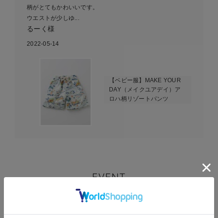
柄がとてもかわいいです。
ウエストが少しゆ...
るーく様
2022-05-14
【ベビー服】MAKE YOUR
DAY（メイクユアデイ）ア
ロハ柄リゾートパンツ
EVENT
セール / クーポン情報
お気に入り商品を確認する