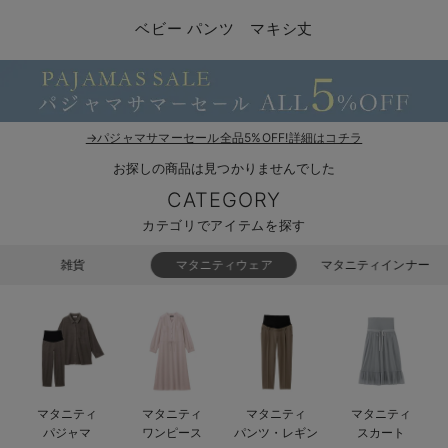
コンビ肌着・新生児/ベビー肌着
ベビー ワンピース
ベビー袴
ベビー ブランケット・タオルケット
子育て便利家電
抱っこ紐
夏のお役立ちベビーウェア
【アウトレット】トップス・授乳トップス
透け防止
再入荷｜アウター
トップス
【37周年祭セール】4
【〜10℃】3月中旬
涼しくて可愛い「ワン
デニム
きれいめトップス派
マタニティインナー
【オフィスカジュアル
パンツタイプ
【フォーマル】ボトム
【ベビー】半袖
2WAYオール
Aライン ・フレアワ
〜5,000円（税込）
綿混素材
赤ちゃんへ使うもの
【冬のあったか特集】
ベビー パンツ マキシ丈
ツーウェイオール・2WAYオール（新生児）
ベビー パンツ
おくるみ（新生児）
プレイマット・ベビー マット
ベビーケープ
シンカーパイル特集
【アウトレット】ボトムス
見えてもカワイイ
パンツ
レギンス
きれいめスカート派
ベビー
【フォーマル】トップ
【ベビー】グッズ
コンビ肌着
Iライン ・タイトシ
〜10,000円（税込）
腹巻・ひざ上パンツ
産後に使うグッズ
【冬のあったか特集】
ベビー ブルマ
ベビー 雑貨 小物
ベビーの動物なりきり特集
【アウトレット】パジャマ
コットン素材
スカート
オフィス
きれいめ美脚パンツ派
短肌着
快適ウェア10%OFF
ジャンパースカート/
10,001円（税込）〜
保温&リカバリー
【冬のあったか特集】
ベビー スカート
ベビー安全グッズ
ベビー 夏のお役立ちグッズ特集
【アウトレット】インナー
冷房対策
パジャマ
ツィード派
セット
ワーク・オフィス
女の子におススメのギ
レギンス・タイツ
→パジャマサマーセール全品5%OFF!詳細はコチラ
お探しの商品は見つかりませんでした
ベビートップス
ベビーおもちゃ
【素材別】ベビーロンパース特集
【アウトレット】ベビー
接触冷感素材
インナー
MAX55%OFF ブラッ
王道シンプル派
カジュアル
男の子におススメのギ
カップ付きインナー
CATEGORY
ベビー アウター
メモリアルグッズ
袴ロンパース特集
Tシャツブラ
雑貨
セットアップ派
フォーマル / オケー
定番ギフト
あったか度◎
カテゴリでアイテムを探す
ベビー セットアップ
授乳・調乳・お食事
ブラトップ
ベビー
あったかアイテム｜ベ
もらって嬉しいギフト
裏起毛素材
雑貨
マタニティウェア
マタニティインナー
スタイ・よだれかけ（新生児・ベビー）
哺乳瓶
親子セット
かわいくておもしろい
ベビー帽子（新生児・乳児）
赤ちゃん 洗剤・洗濯用品・お掃除
快適機能ウェア特集 トップス
何枚あっても嬉しいア
新生児スリーパー・ベビーパジャマ
赤ちゃん お風呂・ベビースキンケア
快適機能ウェア特集 ボトムス
長く使えるアイテム
マタニティ
マタニティ
マタニティ
マタニティ
おむつ関連グッズ
快適機能ウェア特集 パジャマ
ベビーシューズ・ファーストシューズ・ベビー靴下
お部屋映えアイテム
パジャマ
ワンピース
パンツ・レギン
スカート