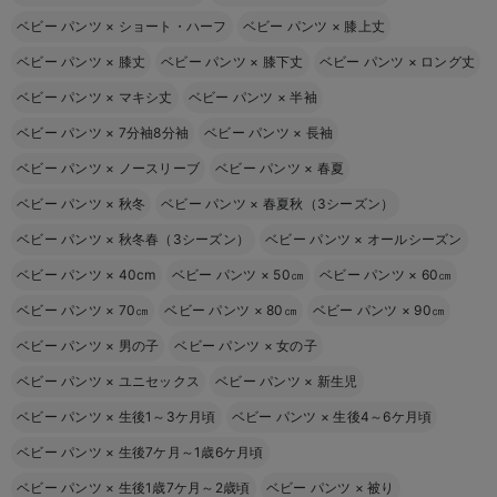
ベビー パンツ
×
ショート・ハーフ
ベビー パンツ
×
膝上丈
ベビー パンツ
×
膝丈
ベビー パンツ
×
膝下丈
ベビー パンツ
×
ロング丈
ベビー パンツ
×
マキシ丈
ベビー パンツ
×
半袖
ベビー パンツ
×
7分袖8分袖
ベビー パンツ
×
長袖
ベビー パンツ
×
ノースリーブ
ベビー パンツ
×
春夏
ベビー パンツ
×
秋冬
ベビー パンツ
×
春夏秋（3シーズン）
ベビー パンツ
×
秋冬春（3シーズン）
ベビー パンツ
×
オールシーズン
ベビー パンツ
×
40cm
ベビー パンツ
×
50㎝
ベビー パンツ
×
60㎝
ベビー パンツ
×
70㎝
ベビー パンツ
×
80㎝
ベビー パンツ
×
90㎝
ベビー パンツ
×
男の子
ベビー パンツ
×
女の子
ベビー パンツ
×
ユニセックス
ベビー パンツ
×
新生児
ベビー パンツ
×
生後1～3ケ月頃
ベビー パンツ
×
生後4～6ケ月頃
ベビー パンツ
×
生後7ケ月～1歳6ケ月頃
ベビー パンツ
×
生後1歳7ケ月～2歳頃
ベビー パンツ
×
被り