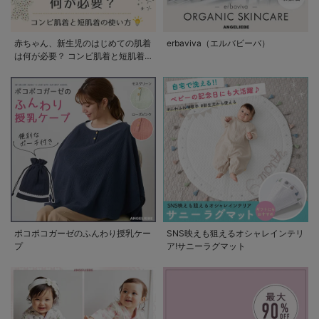
赤ちゃん、新生児のはじめての肌着
erbaviva（エルバビーバ）
は何が必要？ コンビ肌着と短肌着
の使い方
ポコポコガーゼのふんわり授乳ケー
SNS映えも狙えるオシャレインテリ
プ
ア!サニーラグマット