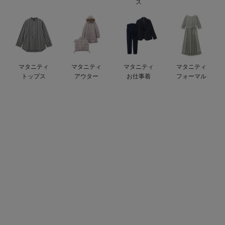
ス
ベビー リュック
erbaviva（エルバビーバ）
ベビー 小物
安心の日本製。先輩ママが買ってよかった！本当に必要な出産準備品
ハレの日に着るANGELIEBEのセレモニー
マタニティ
マタニティ
マタニティ
マタニティ
買って正解！高評価レビューアイテム
トップス
アウター
お仕事着
フォーマル
冬に可愛いニットがお得！
親子コーデ｜ママとベビーにおすすめ！
便利な育児家電
Gift Selection 出産祝い
ロンパースはいつからいつまで使う？選ぶポイントも解説！
保育園・入園準備特集
ファルスカ