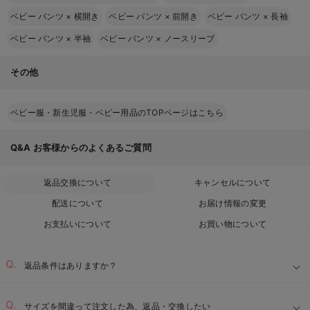
ベビー パンツ
×
横開き
ベビー パンツ
×
前開き
ベビー パンツ
×
長袖
ベビー パンツ
×
半袖
ベビー パンツ
×
ノースリーブ
その他
ベビー服・新生児服・ベビー用品のTOPページはこちら
Q&A
お客様からのよくあるご質問
返品交換について
キャンセルについて
配送について
お届け情報の変更
お支払いについて
お買い物について
返品条件はありますか？
サイズを間違って注文した為、返品・交換したい