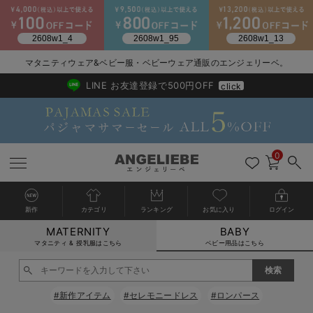
2026/NewArrival
送料495円(一部地域を除く) 7,700円以上で送料無料
マタニティウェア&ベビー服・ベビーウェア通販のエンジェリーベ。
LINE お友達登録で500円OFF
click
0
新作
カテゴリ
ランキング
お気に入り
ログイン
MATERNITY
BABY
戻る
戻る
戻る
戻る
戻る
戻る
戻る
戻る
戻る
戻る
戻る
戻る
戻る
戻る
戻る
戻る
戻る
戻る
戻る
戻る
戻る
戻る
戻る
戻る
戻る
戻る
戻る
戻る
戻る
戻る
戻る
カートに入れる
マタニティ & 授乳服はこちら
ベビー用品はこちら
新生児服全て
ベビー服全て
シーズンアイテム全て
ベビー・新生児 寝具全て
ベビー 雑貨全て
お出かけグッズ全て
ベビー｜季節の特集全て
アウトレット全て
特集全て
再入荷全て
送料無料アイテム全て
ブラキャミ おまとめ
【37周年祭セール】
気温差別オススメアイ
マタニティウェア お
こだわりの履き心地！
出産準備応援割全て
春のマタニティワンピ
Gift Selection 
冬の冷え対策インナー
入院準備の持ち物チェ
冬のあったか特集全て
閉じる
出産準備
ロンパース・カバーオール
甚平・浴衣
ベビーベッド・布団 （ベビー・新生児）
ベビーカー
猛暑からベビーを守るひんやりグッズ
【アウトレット】ワンピース
抗菌防臭加工
再入荷｜インナー
ベビーチェア（ハイローチェア）・ベビーラック
ワンピース
【37周年祭セール】2
【15℃】3月下旬～
動きやすく着回しでき
強撚スムース(コスパ
【おまとめ割】パジャ
カジュアル
ジャケット派
マタニティパジャマ
【オフィスカジュアル
レギンスタイプ
【フォーマル】ワンピ
【ベビー】長袖
ハンカチ
快適ウェア10%OFF
セットアップ・ レイ
〜3,000円（税込）
薄くてあったか
入院してすぐ使うグッ
【冬のあったか特集】
#新作アイテム
#セレモニードレス
#ロンパース