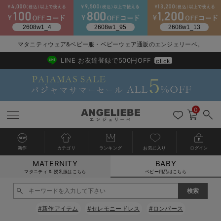
2026/NewArrival
送料495円(一部地域を除く) 7,700円以上で送料無料
マタニティウェア&ベビー服・ベビーウェア通販のエンジェリーベ。
LINE お友達登録で500円OFF
click
0
新作
カテゴリ
ランキング
お気に入り
ログイン
MATERNITY
BABY
戻る
戻る
戻る
戻る
戻る
戻る
戻る
戻る
戻る
戻る
戻る
戻る
戻る
戻る
戻る
戻る
戻る
戻る
戻る
戻る
戻る
戻る
戻る
戻る
戻る
戻る
戻る
戻る
戻る
戻る
戻る
カートに入れる
マタニティ & 授乳服はこちら
ベビー用品はこちら
新生児服全て
ベビー服全て
シーズンアイテム全て
ベビー・新生児 寝具全て
ベビー 雑貨全て
お出かけグッズ全て
ベビー｜季節の特集全て
アウトレット全て
特集全て
再入荷全て
送料無料アイテム全て
ブラキャミ おまとめ
【37周年祭セール】
気温差別オススメアイ
マタニティウェア お
こだわりの履き心地！
出産準備応援割全て
春のマタニティワンピ
Gift Selection 
冬の冷え対策インナー
入院準備の持ち物チェ
冬のあったか特集全て
閉じる
出産準備
ロンパース・カバーオール
甚平・浴衣
ベビーベッド・布団 （ベビー・新生児）
ベビーカー
猛暑からベビーを守るひんやりグッズ
【アウトレット】ワンピース
抗菌防臭加工
再入荷｜インナー
ベビーチェア（ハイローチェア）・ベビーラック
ワンピース
【37周年祭セール】2
【15℃】3月下旬～
動きやすく着回しでき
強撚スムース(コスパ
【おまとめ割】パジャ
カジュアル
ジャケット派
マタニティパジャマ
【オフィスカジュアル
レギンスタイプ
【フォーマル】ワンピ
【ベビー】長袖
ハンカチ
快適ウェア10%OFF
セットアップ・ レイ
〜3,000円（税込）
薄くてあったか
入院してすぐ使うグッ
【冬のあったか特集】
#新作アイテム
#セレモニードレス
#ロンパース