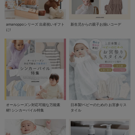
amanoppoシリーズ 出産祝いギフト
新生児からの親子お揃いコーデ
に!
オールシーズン対応可能な万能素
日本製!ベビーのための お宮参りス
材! シンカーパイル特集
タイル