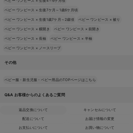
ベビー ワンピース
×
生後4～6ケ月頃
ベビー ワンピース
×
生後7ケ月～1歳6ケ月頃
ベビー ワンピース
×
生後1歳7ケ月～2歳頃
ベビー ワンピース
×
被り
ベビー ワンピース
×
横開き
ベビー ワンピース
×
前開き
ベビー ワンピース
×
長袖
ベビー ワンピース
×
半袖
ベビー ワンピース
×
ノースリーブ
その他
ベビー服・新生児服・ベビー用品のTOPページはこちら
Q&A
お客様からのよくあるご質問
返品交換について
キャンセルについて
配送について
お届け情報の変更
お支払いについて
お買い物について