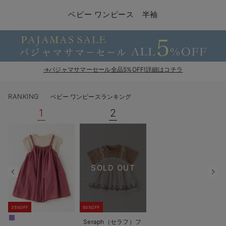
コンビ肌着・新生児/ベビー肌着
ベビー ワンピース
ベビー袴
ベビー ブランケット・タオルケット
子育て便利家電
抱っこ紐
夏のお役立ちベビーウェア
【アウトレット】トップス・授乳トップス
透け防止
再入荷｜アウター
トップス
【37周年祭セール】4
【〜10℃】3月中旬
涼しくて可愛い「ワン
デニム
きれいめトップス派
マタニティインナー
【オフィスカジュアル
パンツタイプ
【フォーマル】ボトム
【ベビー】半袖
2WAYオール
Aライン ・フレアワ
〜5,000円（税込）
綿混素材
赤ちゃんへ使うもの
【冬のあったか特集】
ベビー ワンピース 半袖
ツーウェイオール・2WAYオール（新生児）
ベビー パンツ
おくるみ（新生児）
プレイマット・ベビー マット
ベビーケープ
シンカーパイル特集
【アウトレット】ボトムス
見えてもカワイイ
パンツ
レギンス
きれいめスカート派
ベビー
【フォーマル】トップ
【ベビー】グッズ
コンビ肌着
Iライン ・タイトシ
〜10,000円（税込）
腹巻・ひざ上パンツ
産後に使うグッズ
【冬のあったか特集】
ベビー ブルマ
ベビー 雑貨 小物
ベビーの動物なりきり特集
【アウトレット】パジャマ
コットン素材
スカート
オフィス
きれいめ美脚パンツ派
短肌着
快適ウェア10%OFF
ジャンパースカート/
10,001円（税込）〜
保温&リカバリー
【冬のあったか特集】
ベビー スカート
ベビー安全グッズ
ベビー 夏のお役立ちグッズ特集
【アウトレット】インナー
冷房対策
パジャマ
ツィード派
セット
ワーク・オフィス
女の子におススメのギ
レギンス・タイツ
→パジャマサマーセール全品5%OFF!詳細はコチラ
ベビートップス
ベビーおもちゃ
【素材別】ベビーロンパース特集
【アウトレット】ベビー
接触冷感素材
インナー
MAX55%OFF ブラッ
王道シンプル派
カジュアル
男の子におススメのギ
カップ付きインナー
RANKING
ベビー ワンピースランキング
ベビー アウター
メモリアルグッズ
袴ロンパース特集
Tシャツブラ
雑貨
セットアップ派
フォーマル / オケー
定番ギフト
あったか度◎
1
2
ベビー セットアップ
授乳・調乳・お食事
ブラトップ
ベビー
あったかアイテム｜ベ
もらって嬉しいギフト
裏起毛素材
スタイ・よだれかけ（新生児・ベビー）
哺乳瓶
親子セット
かわいくておもしろい
SOLD OUT
ベビー帽子（新生児・乳児）
赤ちゃん 洗剤・洗濯用品・お掃除
快適機能ウェア特集 トップス
何枚あっても嬉しいア
新生児スリーパー・ベビーパジャマ
赤ちゃん お風呂・ベビースキンケア
快適機能ウェア特集 ボトムス
長く使えるアイテム
35%OFF
50%OFF
おむつ関連グッズ
快適機能ウェア特集 パジャマ
ベビーシューズ・ファーストシューズ・ベビー靴下
お部屋映えアイテム
Seraph（セラフ）フ