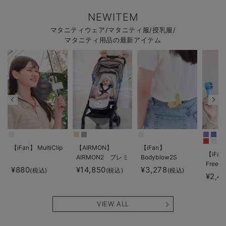
NEWITEM
マタニティウェア/マタニティ服/授乳服/
マタニティ用品の最新アイテム
【iFan】 MultiClip
【AIRMON】
【iFan】
【iFan
AIRMON2 プレミ
Bodyblow2S
Freeze
アム
¥880
¥14,850
¥3,278
(税込)
(税込)
(税込)
¥2,4
VIEW ALL