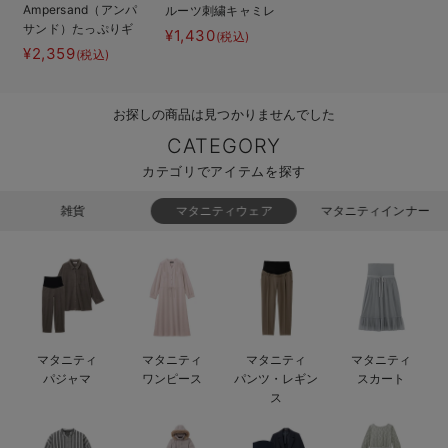
Ampersand（アンパ
ルーツ刺繍キャミレ
ベビー リュック
erbaviva（エルバビーバ）
サンド）たっぷりギ
イヤードチュニック
¥1,430
(税込)
ャザーワンピース＆
¥2,359
(税込)
ベビー 小物
安心の日本製。先輩ママが買ってよかった！本当に必要な出産準備品
トップス
ハレの日に着るANGELIEBEのセレモニー
お探しの商品は見つかりませんでした
買って正解！高評価レビューアイテム
CATEGORY
カテゴリでアイテムを探す
冬に可愛いニットがお得！
雑貨
マタニティウェア
マタニティインナー
親子コーデ｜ママとベビーにおすすめ！
便利な育児家電
Gift Selection 出産祝い
ロンパースはいつからいつまで使う？選ぶポイントも解説！
マタニティ
マタニティ
マタニティ
マタニティ
パジャマ
ワンピース
パンツ・レギン
スカート
保育園・入園準備特集
ス
ファルスカ