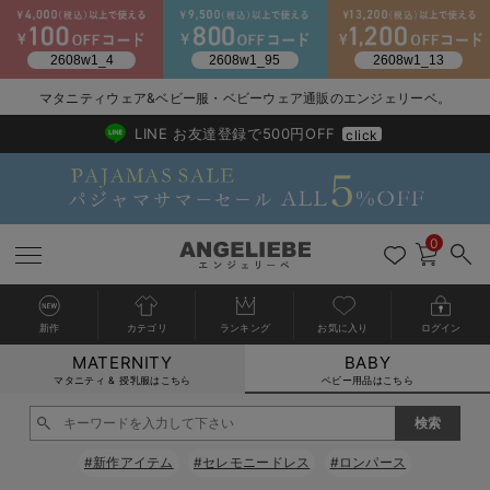
2026/NewArrival
送料495円(一部地域を除く) 7,700円以上で送料無料
マタニティウェア&ベビー服・ベビーウェア通販のエンジェリーベ。
LINE お友達登録で500円OFF
click
0
新作
カテゴリ
ランキング
お気に入り
ログイン
MATERNITY
BABY
戻る
戻る
戻る
戻る
戻る
戻る
戻る
戻る
戻る
戻る
戻る
戻る
戻る
戻る
戻る
戻る
戻る
戻る
戻る
戻る
戻る
戻る
戻る
戻る
戻る
戻る
戻る
戻る
戻る
戻る
戻る
カートに入れる
マタニティ & 授乳服はこちら
ベビー用品はこちら
新生児服全て
ベビー服全て
シーズンアイテム全て
ベビー・新生児 寝具全て
ベビー 雑貨全て
お出かけグッズ全て
ベビー｜季節の特集全て
アウトレット全て
特集全て
再入荷全て
送料無料アイテム全て
ブラキャミ おまとめ
【37周年祭セール】
気温差別オススメアイ
マタニティウェア お
こだわりの履き心地！
出産準備応援割全て
春のマタニティワンピ
Gift Selection 
冬の冷え対策インナー
入院準備の持ち物チェ
冬のあったか特集全て
閉じる
出産準備
ロンパース・カバーオール
甚平・浴衣
ベビーベッド・布団 （ベビー・新生児）
ベビーカー
猛暑からベビーを守るひんやりグッズ
【アウトレット】ワンピース
抗菌防臭加工
再入荷｜インナー
ベビーチェア（ハイローチェア）・ベビーラック
ワンピース
【37周年祭セール】2
【15℃】3月下旬～
動きやすく着回しでき
強撚スムース(コスパ
【おまとめ割】パジャ
カジュアル
ジャケット派
マタニティパジャマ
【オフィスカジュアル
レギンスタイプ
【フォーマル】ワンピ
【ベビー】長袖
ハンカチ
快適ウェア10%OFF
セットアップ・ レイ
〜3,000円（税込）
薄くてあったか
入院してすぐ使うグッ
【冬のあったか特集】
#新作アイテム
#セレモニードレス
#ロンパース