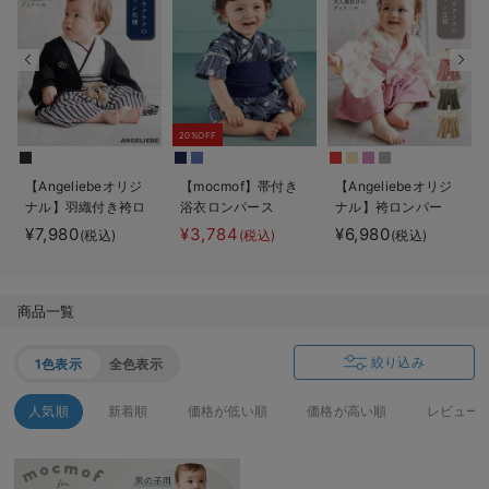
デロンギ
入院準備の持ち物チェック
20%OFF
【Angeliebeオリジ
【mocmof】帯付き
【Angeliebeオリジ
ナル】羽織付き袴ロ
浴衣ロンパース
ナル】袴ロンパー
ンパース 男の子
ス 男の子 女の子
¥7,980
¥3,784
¥6,980
(税込)
(税込)
(税込)
商品一覧
絞り込み
1色表示
全色表示
人気順
新着順
価格が低い順
価格が高い順
レビュー