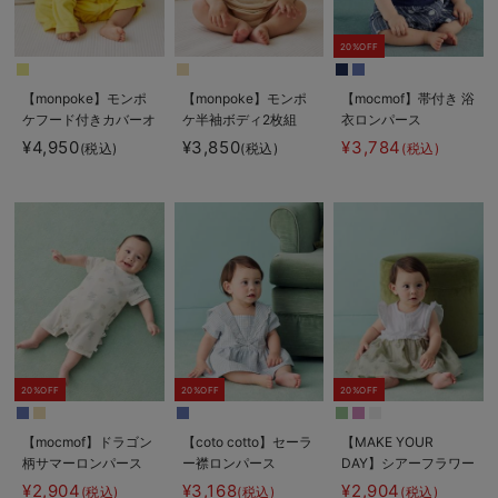
20%OFF
【monpoke】モンポ
【monpoke】モンポ
【mocmof】帯付き 浴
ケフード付きカバーオ
ケ半袖ボディ2枚組
衣ロンパース
ール
¥4,950
¥3,850
¥3,784
(税込)
(税込)
(税込)
20%OFF
20%OFF
20%OFF
【mocmof】ドラゴン
【coto cotto】セーラ
【MAKE YOUR
柄サマーロンパース
ー襟ロンパース
DAY】シアーフラワー
ロンパース
¥2,904
¥3,168
¥2,904
(税込)
(税込)
(税込)