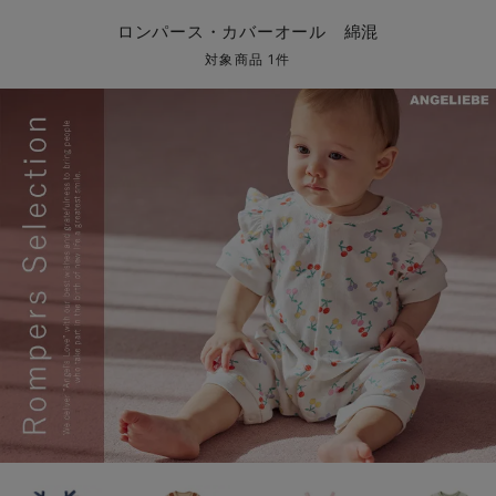
コンビ肌着・新生児/ベビー肌着
ベビー ワンピース
ベビー袴
ベビー ブランケット・タオルケット
子育て便利家電
抱っこ紐
夏のお役立ちベビーウェア
【アウトレット】トップス・授乳トップス
透け防止
再入荷｜アウター
トップス
【37周年祭セール】4
【〜10℃】3月中旬
涼しくて可愛い「ワン
デニム
きれいめトップス派
マタニティインナー
【オフィスカジュアル
パンツタイプ
【フォーマル】ボトム
【ベビー】半袖
2WAYオール
Aライン ・フレアワ
〜5,000円（税込）
綿混素材
赤ちゃんへ使うもの
【冬のあったか特集】
ロンパース・カバーオール 綿混
ツーウェイオール・2WAYオール（新生児）
ベビー パンツ
おくるみ（新生児）
プレイマット・ベビー マット
ベビーケープ
シンカーパイル特集
【アウトレット】ボトムス
見えてもカワイイ
パンツ
レギンス
きれいめスカート派
ベビー
【フォーマル】トップ
【ベビー】グッズ
コンビ肌着
Iライン ・タイトシ
〜10,000円（税込）
腹巻・ひざ上パンツ
産後に使うグッズ
【冬のあったか特集】
対象商品 1件
ベビー ブルマ
ベビー 雑貨 小物
ベビーの動物なりきり特集
【アウトレット】パジャマ
コットン素材
スカート
オフィス
きれいめ美脚パンツ派
短肌着
快適ウェア10%OFF
ジャンパースカート/
10,001円（税込）〜
保温&リカバリー
【冬のあったか特集】
ベビー スカート
ベビー安全グッズ
ベビー 夏のお役立ちグッズ特集
【アウトレット】インナー
冷房対策
パジャマ
ツィード派
セット
ワーク・オフィス
女の子におススメのギ
レギンス・タイツ
ベビートップス
ベビーおもちゃ
【素材別】ベビーロンパース特集
【アウトレット】ベビー
接触冷感素材
インナー
MAX55%OFF ブラッ
王道シンプル派
カジュアル
男の子におススメのギ
カップ付きインナー
ベビー アウター
メモリアルグッズ
袴ロンパース特集
Tシャツブラ
雑貨
セットアップ派
フォーマル / オケー
定番ギフト
あったか度◎
ベビー セットアップ
授乳・調乳・お食事
ブラトップ
ベビー
あったかアイテム｜ベ
もらって嬉しいギフト
裏起毛素材
スタイ・よだれかけ（新生児・ベビー）
哺乳瓶
親子セット
かわいくておもしろい
ベビー帽子（新生児・乳児）
赤ちゃん 洗剤・洗濯用品・お掃除
快適機能ウェア特集 トップス
何枚あっても嬉しいア
新生児スリーパー・ベビーパジャマ
赤ちゃん お風呂・ベビースキンケア
快適機能ウェア特集 ボトムス
長く使えるアイテム
おむつ関連グッズ
快適機能ウェア特集 パジャマ
ベビーシューズ・ファーストシューズ・ベビー靴下
お部屋映えアイテム