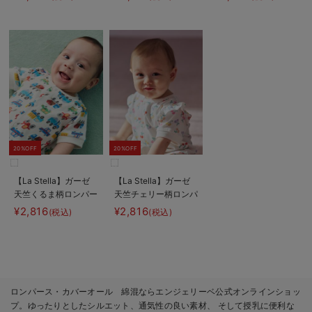
20%OFF
20%OFF
【La Stella】ガーゼ
【La Stella】ガーゼ
天竺くるま柄ロンパー
天竺チェリー柄ロンパ
ス
ース
¥2,816
¥2,816
(税込)
(税込)
ロンパース・カバーオール 綿混ならエンジェリーベ公式オンラインショッ
プ。ゆったりとしたシルエット、通気性の良い素材、 そして授乳に便利な