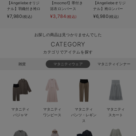
【Angeliebeオリジ
【mocmof】帯付き
【Angeliebeオリジ
ベビー リュック
erbaviva（エルバビーバ）
ナル】羽織付き袴ロ
浴衣ロンパース
ナル】袴ロンパー
ンパース 男の子
ス 男の子 女の子
¥7,980
¥3,784
¥6,980
(税込)
(税込)
(税込)
ベビー 小物
安心の日本製。先輩ママが買ってよかった！本当に必要な出産準備品
ハレの日に着るANGELIEBEのセレモニー
お探しの商品は見つかりませんでした
買って正解！高評価レビューアイテム
CATEGORY
カテゴリでアイテムを探す
冬に可愛いニットがお得！
雑貨
マタニティウェア
マタニティインナー
親子コーデ｜ママとベビーにおすすめ！
便利な育児家電
Gift Selection 出産祝い
ロンパースはいつからいつまで使う？選ぶポイントも解説！
マタニティ
マタニティ
マタニティ
マタニティ
パジャマ
ワンピース
パンツ・レギン
スカート
保育園・入園準備特集
ス
ファルスカ