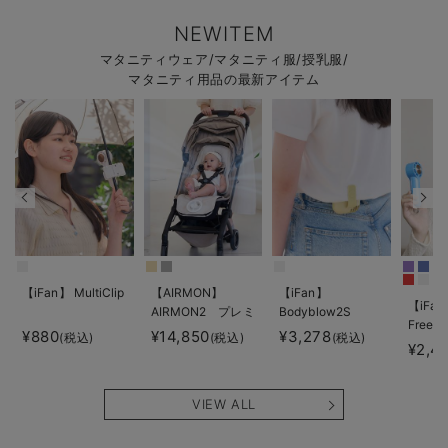
NEWITEM
マタニティウェア/マタニティ服/授乳服/
マタニティ用品の最新アイテム
【iFan】 MultiClip
【AIRMON】
【iFan】
【iFan
AIRMON2 プレミ
Bodyblow2S
Freeze
アム
¥880
¥14,850
¥3,278
(税込)
(税込)
(税込)
¥2,4
VIEW ALL