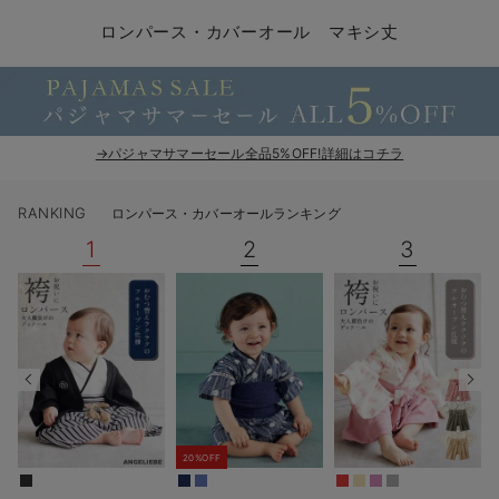
コンビ肌着・新生児/ベビー肌着
ベビー ワンピース
ベビー袴
ベビー ブランケット・タオルケット
子育て便利家電
抱っこ紐
夏のお役立ちベビーウェア
【アウトレット】トップス・授乳トップス
透け防止
再入荷｜アウター
トップス
【37周年祭セール】4
【〜10℃】3月中旬
涼しくて可愛い「ワン
デニム
きれいめトップス派
マタニティインナー
【オフィスカジュアル
パンツタイプ
【フォーマル】ボトム
【ベビー】半袖
2WAYオール
Aライン ・フレアワ
〜5,000円（税込）
綿混素材
赤ちゃんへ使うもの
【冬のあったか特集】
ロンパース・カバーオール マキシ丈
ツーウェイオール・2WAYオール（新生児）
ベビー パンツ
おくるみ（新生児）
プレイマット・ベビー マット
ベビーケープ
シンカーパイル特集
【アウトレット】ボトムス
見えてもカワイイ
パンツ
レギンス
きれいめスカート派
ベビー
【フォーマル】トップ
【ベビー】グッズ
コンビ肌着
Iライン ・タイトシ
〜10,000円（税込）
腹巻・ひざ上パンツ
産後に使うグッズ
【冬のあったか特集】
ベビー ブルマ
ベビー 雑貨 小物
ベビーの動物なりきり特集
【アウトレット】パジャマ
コットン素材
スカート
オフィス
きれいめ美脚パンツ派
短肌着
快適ウェア10%OFF
ジャンパースカート/
10,001円（税込）〜
保温&リカバリー
【冬のあったか特集】
ベビー スカート
ベビー安全グッズ
ベビー 夏のお役立ちグッズ特集
【アウトレット】インナー
冷房対策
パジャマ
ツィード派
セット
ワーク・オフィス
女の子におススメのギ
レギンス・タイツ
→パジャマサマーセール全品5%OFF!詳細はコチラ
ベビートップス
ベビーおもちゃ
【素材別】ベビーロンパース特集
【アウトレット】ベビー
接触冷感素材
インナー
MAX55%OFF ブラッ
王道シンプル派
カジュアル
男の子におススメのギ
カップ付きインナー
RANKING
ロンパース・カバーオールランキング
ベビー アウター
メモリアルグッズ
袴ロンパース特集
Tシャツブラ
雑貨
セットアップ派
フォーマル / オケー
定番ギフト
あったか度◎
1
2
3
ベビー セットアップ
授乳・調乳・お食事
ブラトップ
ベビー
あったかアイテム｜ベ
もらって嬉しいギフト
裏起毛素材
スタイ・よだれかけ（新生児・ベビー）
哺乳瓶
親子セット
かわいくておもしろい
ベビー帽子（新生児・乳児）
赤ちゃん 洗剤・洗濯用品・お掃除
快適機能ウェア特集 トップス
何枚あっても嬉しいア
新生児スリーパー・ベビーパジャマ
赤ちゃん お風呂・ベビースキンケア
快適機能ウェア特集 ボトムス
長く使えるアイテム
20%OFF
おむつ関連グッズ
快適機能ウェア特集 パジャマ
ベビーシューズ・ファーストシューズ・ベビー靴下
お部屋映えアイテム