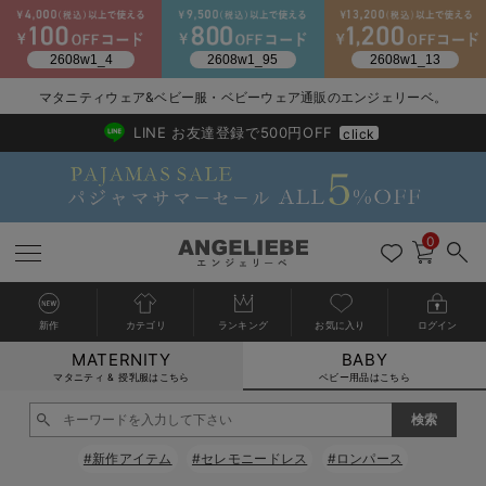
2026/NewArrival
送料495円(一部地域を除く) 7,700円以上で送料無料
マタニティウェア&ベビー服・ベビーウェア通販のエンジェリーベ。
LINE お友達登録で500円OFF
click
0
新作
カテゴリ
ランキング
お気に入り
ログイン
MATERNITY
BABY
戻る
戻る
戻る
戻る
戻る
戻る
戻る
戻る
戻る
戻る
戻る
戻る
戻る
戻る
戻る
戻る
戻る
戻る
戻る
戻る
戻る
戻る
戻る
戻る
戻る
戻る
戻る
戻る
戻る
戻る
戻る
カートに入れる
マタニティ & 授乳服はこちら
ベビー用品はこちら
新生児服全て
ベビー服全て
シーズンアイテム全て
ベビー・新生児 寝具全て
ベビー 雑貨全て
お出かけグッズ全て
ベビー｜季節の特集全て
アウトレット全て
特集全て
再入荷全て
送料無料アイテム全て
ブラキャミ おまとめ
【37周年祭セール】
気温差別オススメアイ
マタニティウェア お
こだわりの履き心地！
出産準備応援割全て
春のマタニティワンピ
Gift Selection 
冬の冷え対策インナー
入院準備の持ち物チェ
冬のあったか特集全て
閉じる
出産準備
ロンパース・カバーオール
甚平・浴衣
ベビーベッド・布団 （ベビー・新生児）
ベビーカー
猛暑からベビーを守るひんやりグッズ
【アウトレット】ワンピース
抗菌防臭加工
再入荷｜インナー
ベビーチェア（ハイローチェア）・ベビーラック
ワンピース
【37周年祭セール】2
【15℃】3月下旬～
動きやすく着回しでき
強撚スムース(コスパ
【おまとめ割】パジャ
カジュアル
ジャケット派
マタニティパジャマ
【オフィスカジュアル
レギンスタイプ
【フォーマル】ワンピ
【ベビー】長袖
ハンカチ
快適ウェア10%OFF
セットアップ・ レイ
〜3,000円（税込）
薄くてあったか
入院してすぐ使うグッ
【冬のあったか特集】
#新作アイテム
#セレモニードレス
#ロンパース