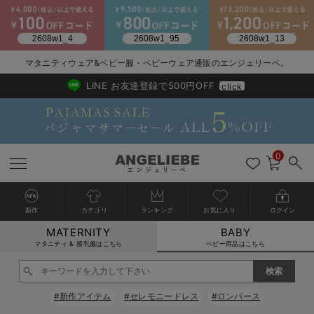
2026/NewArrival
送料495円(一部地域を除く) 7,700円以上で送料無料
マタニティウェア&ベビー服・ベビーウェア通販のエンジェリーベ。
LINE お友達登録で500円OFF
click
0
新作
カテゴリ
ランキング
お気に入り
ログイン
MATERNITY
BABY
戻る
戻る
戻る
戻る
戻る
戻る
戻る
戻る
戻る
戻る
戻る
戻る
戻る
戻る
戻る
戻る
戻る
戻る
戻る
戻る
戻る
戻る
戻る
戻る
戻る
戻る
戻る
戻る
戻る
戻る
戻る
カートに入れる
マタニティ & 授乳服はこちら
ベビー用品はこちら
新生児服全て
ベビー服全て
シーズンアイテム全て
ベビー・新生児 寝具全て
ベビー 雑貨全て
お出かけグッズ全て
ベビー｜季節の特集全て
アウトレット全て
特集全て
再入荷全て
送料無料アイテム全て
ブラキャミ おまとめ
【37周年祭セール】
気温差別オススメアイ
マタニティウェア お
こだわりの履き心地！
出産準備応援割全て
春のマタニティワンピ
Gift Selection 
冬の冷え対策インナー
入院準備の持ち物チェ
冬のあったか特集全て
閉じる
出産準備
ロンパース・カバーオール
甚平・浴衣
ベビーベッド・布団 （ベビー・新生児）
ベビーカー
猛暑からベビーを守るひんやりグッズ
【アウトレット】ワンピース
抗菌防臭加工
再入荷｜インナー
ベビーチェア（ハイローチェア）・ベビーラック
ワンピース
【37周年祭セール】2
【15℃】3月下旬～
動きやすく着回しでき
強撚スムース(コスパ
【おまとめ割】パジャ
カジュアル
ジャケット派
マタニティパジャマ
【オフィスカジュアル
レギンスタイプ
【フォーマル】ワンピ
【ベビー】長袖
ハンカチ
快適ウェア10%OFF
セットアップ・ レイ
〜3,000円（税込）
薄くてあったか
入院してすぐ使うグッ
【冬のあったか特集】
#新作アイテム
#セレモニードレス
#ロンパース