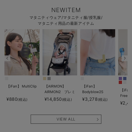
NEWITEM
マタニティウェア/マタニティ服/授乳服/
マタニティ用品の最新アイテム
【iFan】 MultiClip
【AIRMON】
【iFan】
【iFan
AIRMON2 プレミ
Bodyblow2S
Freeze
アム
¥880
¥14,850
¥3,278
(税込)
(税込)
(税込)
¥2,4
VIEW ALL