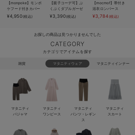
【monpoke】モンポ
【親子コーデ可】ぷ
【mocmof】帯付き
ベビー リュック
erbaviva（エルバビーバ）
ケフード付きカバー
くぷくダブルガーゼ
浴衣ロンパース
オール
ツーウェイオール
¥4,950
¥3,390
¥3,784
(税込)
(税込)
(税込)
ベビー 小物
安心の日本製。先輩ママが買ってよかった！本当に必要な出産準備品
（2wayオール） ロ
ンパース
ハレの日に着るANGELIEBEのセレモニー
お探しの商品は見つかりませんでした
買って正解！高評価レビューアイテム
CATEGORY
カテゴリでアイテムを探す
冬に可愛いニットがお得！
雑貨
マタニティウェア
マタニティインナー
親子コーデ｜ママとベビーにおすすめ！
便利な育児家電
Gift Selection 出産祝い
ロンパースはいつからいつまで使う？選ぶポイントも解説！
マタニティ
マタニティ
マタニティ
マタニティ
パジャマ
ワンピース
パンツ・レギン
スカート
保育園・入園準備特集
ス
ファルスカ