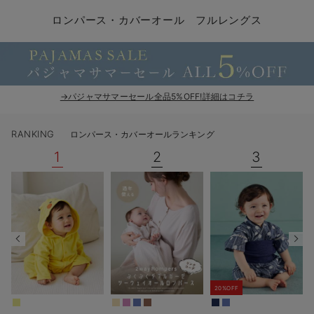
コンビ肌着・新生児/ベビー肌着
ベビー ワンピース
ベビー袴
ベビー ブランケット・タオルケット
子育て便利家電
抱っこ紐
夏のお役立ちベビーウェア
【アウトレット】トップス・授乳トップス
透け防止
再入荷｜アウター
トップス
【37周年祭セール】4
【〜10℃】3月中旬
涼しくて可愛い「ワン
デニム
きれいめトップス派
マタニティインナー
【オフィスカジュアル
パンツタイプ
【フォーマル】ボトム
【ベビー】半袖
2WAYオール
Aライン ・フレアワ
〜5,000円（税込）
綿混素材
赤ちゃんへ使うもの
【冬のあったか特集】
ロンパース・カバーオール フルレングス
ツーウェイオール・2WAYオール（新生児）
ベビー パンツ
おくるみ（新生児）
プレイマット・ベビー マット
ベビーケープ
シンカーパイル特集
【アウトレット】ボトムス
見えてもカワイイ
パンツ
レギンス
きれいめスカート派
ベビー
【フォーマル】トップ
【ベビー】グッズ
コンビ肌着
Iライン ・タイトシ
〜10,000円（税込）
腹巻・ひざ上パンツ
産後に使うグッズ
【冬のあったか特集】
ベビー ブルマ
ベビー 雑貨 小物
ベビーの動物なりきり特集
【アウトレット】パジャマ
コットン素材
スカート
オフィス
きれいめ美脚パンツ派
短肌着
快適ウェア10%OFF
ジャンパースカート/
10,001円（税込）〜
保温&リカバリー
【冬のあったか特集】
ベビー スカート
ベビー安全グッズ
ベビー 夏のお役立ちグッズ特集
【アウトレット】インナー
冷房対策
パジャマ
ツィード派
セット
ワーク・オフィス
女の子におススメのギ
レギンス・タイツ
→パジャマサマーセール全品5%OFF!詳細はコチラ
ベビートップス
ベビーおもちゃ
【素材別】ベビーロンパース特集
【アウトレット】ベビー
接触冷感素材
インナー
MAX55%OFF ブラッ
王道シンプル派
カジュアル
男の子におススメのギ
カップ付きインナー
RANKING
ロンパース・カバーオールランキング
ベビー アウター
メモリアルグッズ
袴ロンパース特集
Tシャツブラ
雑貨
セットアップ派
フォーマル / オケー
定番ギフト
あったか度◎
1
2
3
ベビー セットアップ
授乳・調乳・お食事
ブラトップ
ベビー
あったかアイテム｜ベ
もらって嬉しいギフト
裏起毛素材
スタイ・よだれかけ（新生児・ベビー）
哺乳瓶
親子セット
かわいくておもしろい
ベビー帽子（新生児・乳児）
赤ちゃん 洗剤・洗濯用品・お掃除
快適機能ウェア特集 トップス
何枚あっても嬉しいア
新生児スリーパー・ベビーパジャマ
赤ちゃん お風呂・ベビースキンケア
快適機能ウェア特集 ボトムス
長く使えるアイテム
20%OFF
おむつ関連グッズ
快適機能ウェア特集 パジャマ
ベビーシューズ・ファーストシューズ・ベビー靴下
お部屋映えアイテム