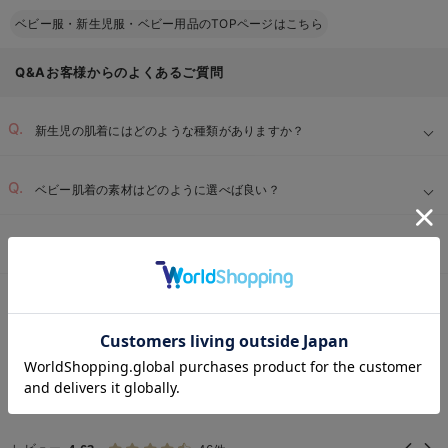
ベビー服・新生児服・ベビー用品のTOPページはこちら
Q&Aお客様からのよくあるご質問
新生児の肌着にはどのような種類がありますか？
ベビー肌着の素材はどのように選べば良い？
赤ちゃんの肌着を洗濯する際のポイントは何ですか？
ベビー用品TOP
ベビー全商品
新生児服
コンビ肌着・新生児/ベビー肌着
＞
＞
＞
お気に入り商品を確認する
REVIEW
コンビ肌着・新生児/ベビー肌着 半袖
の高評価レビュー