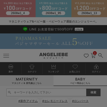
2026/NewArrival
送料495円(一部地域を除く) 7,700円以上で送料無料
マタニティウェア&ベビー服・ベビーウェア通販のエンジェリーベ。
LINE お友達登録で500円OFF
click
0
新作
カテゴリ
ランキング
お気に入り
ログイン
MATERNITY
BABY
戻る
戻る
戻る
戻る
戻る
戻る
戻る
戻る
戻る
戻る
戻る
戻る
戻る
戻る
戻る
戻る
戻る
戻る
戻る
戻る
戻る
戻る
戻る
戻る
戻る
戻る
戻る
戻る
戻る
戻る
戻る
カートに入れる
マタニティ & 授乳服はこちら
ベビー用品はこちら
新生児服全て
ベビー服全て
シーズンアイテム全て
ベビー・新生児 寝具全て
ベビー 雑貨全て
お出かけグッズ全て
ベビー｜季節の特集全て
アウトレット全て
特集全て
再入荷全て
送料無料アイテム全て
ブラキャミ おまとめ
【37周年祭セール】
気温差別オススメアイ
マタニティウェア お
こだわりの履き心地！
出産準備応援割全て
春のマタニティワンピ
Gift Selection 
冬の冷え対策インナー
入院準備の持ち物チェ
冬のあったか特集全て
閉じる
出産準備
ロンパース・カバーオール
甚平・浴衣
ベビーベッド・布団 （ベビー・新生児）
ベビーカー
猛暑からベビーを守るひんやりグッズ
【アウトレット】ワンピース
抗菌防臭加工
再入荷｜インナー
ベビーチェア（ハイローチェア）・ベビーラック
ワンピース
【37周年祭セール】2
【15℃】3月下旬～
動きやすく着回しでき
強撚スムース(コスパ
【おまとめ割】パジャ
カジュアル
ジャケット派
マタニティパジャマ
【オフィスカジュアル
レギンスタイプ
【フォーマル】ワンピ
【ベビー】長袖
ハンカチ
快適ウェア10%OFF
セットアップ・ レイ
〜3,000円（税込）
薄くてあったか
入院してすぐ使うグッ
【冬のあったか特集】
#新作アイテム
#セレモニードレス
#ロンパース