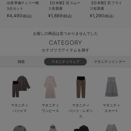
出産準備チェリー柄
【日本製】匠スムー
【日本製】匠フライ
ベビー リュック
erbaviva（エルバビーバ）
3点セット
ス長肌着
ス短肌着
¥4,490
¥1,889
¥1,290
(税込)
(税込)
(税込)
ベビー 小物
安心の日本製。先輩ママが買ってよかった！本当に必要な出産準備品
ハレの日に着るANGELIEBEのセレモニー
お探しの商品は見つかりませんでした
買って正解！高評価レビューアイテム
CATEGORY
カテゴリでアイテムを探す
冬に可愛いニットがお得！
雑貨
マタニティウェア
マタニティインナー
親子コーデ｜ママとベビーにおすすめ！
便利な育児家電
Gift Selection 出産祝い
ロンパースはいつからいつまで使う？選ぶポイントも解説！
マタニティ
マタニティ
マタニティ
マタニティ
パジャマ
ワンピース
パンツ・レギン
スカート
保育園・入園準備特集
ス
ファルスカ