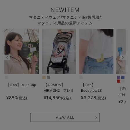
NEWITEM
マタニティウェア/マタニティ服/授乳服/
マタニティ用品の最新アイテム
【iFan】 MultiClip
【AIRMON】
【iFan】
【iFan
AIRMON2 プレミ
Bodyblow2S
Freeze
アム
¥880
¥14,850
¥3,278
(税込)
(税込)
(税込)
¥2,4
VIEW ALL