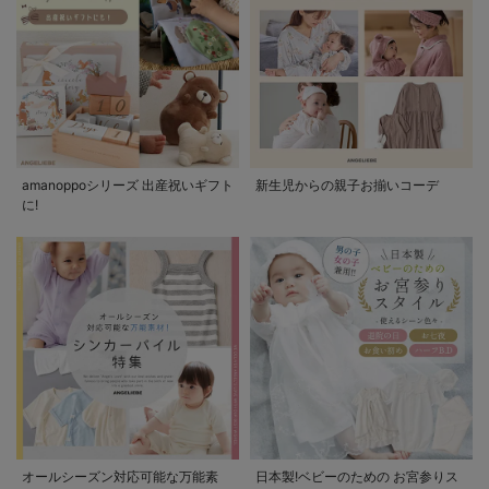
amanoppoシリーズ 出産祝いギフト
新生児からの親子お揃いコーデ
に!
オールシーズン対応可能な万能素
日本製!ベビーのための お宮参りス