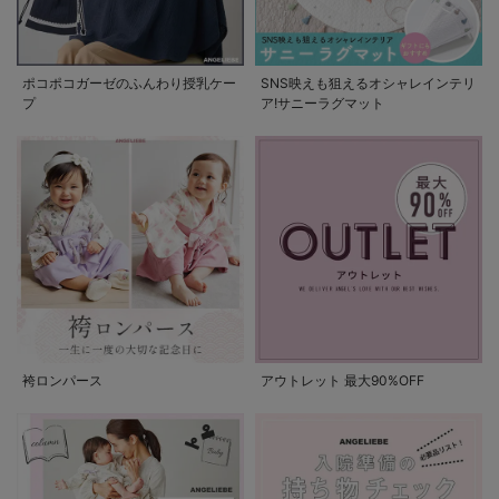
ポコポコガーゼのふんわり授乳ケー
SNS映えも狙えるオシャレインテリ
プ
ア!サニーラグマット
袴ロンパース
アウトレット 最大90%OFF