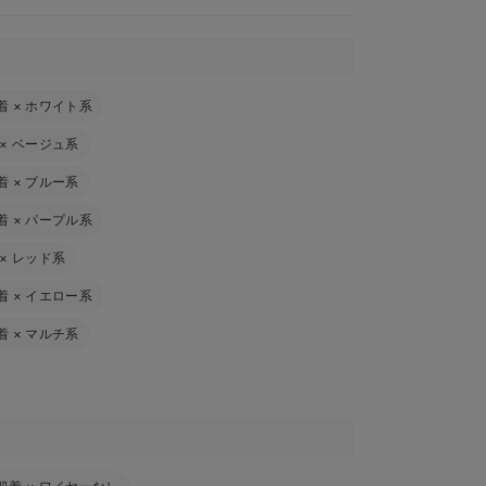
着
×
ホワイト系
×
ベージュ系
着
×
ブルー系
着
×
パープル系
×
レッド系
着
×
イエロー系
着
×
マルチ系