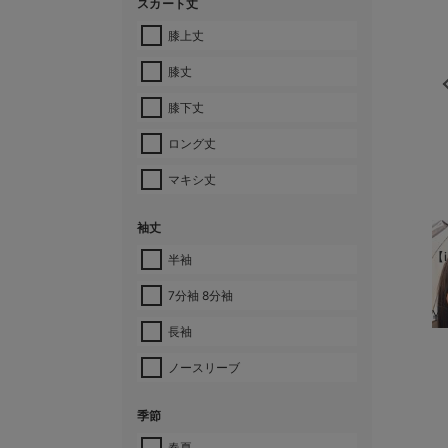
スカート丈
膝上丈
膝丈
膝下丈
ロング丈
マキシ丈
袖丈
【i
半袖
7分袖 8分袖
¥
長袖
ノースリーブ
季節
春夏