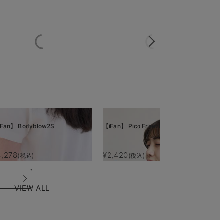
Fan】 Bodyblow2S
【iFan】 Pico Freeze
【i
3,278
¥2,420
¥
(税込)
(税込)
VIEW ALL