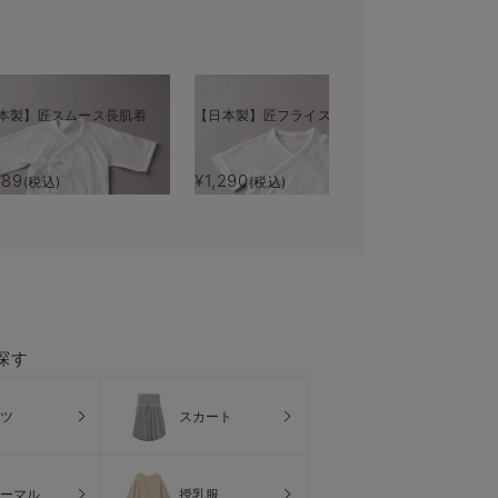
本製】匠スムース長肌着
【日本製】匠フライス短肌着
889
¥1,290
(税込)
(税込)
探す
ツ
スカート
ーマル
授乳服