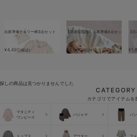
出産準備チェリー柄3点セット
【助産院監修】出産準備3点セッ
【日
ト
¥4,490
¥4,990
¥1,
(税込)
(税込)
探しの商品は見つかりませんでした
CATEGORY
カテゴリでアイテムを
マタニティ
パジャマ
パン
ワンピース
トップス
アウター
フォ