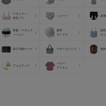
マタニティ
ショーツ
産褥
授乳ブラ
骨盤・マタニテ
腹帯
授乳
ィベルト
ガードル
キャ
母子手帳ケース
マザーズバッグ
便利
ベビー
フェムテック
アイテム