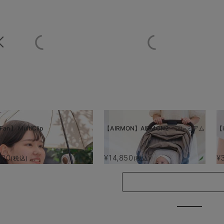
Fan】 MultiClip
【AIRMON】AIRMON2 プレミアム
【i
880
¥14,850
¥
(税込)
(税込)